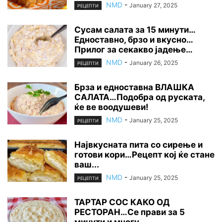
NMD
-
January 27, 2025
РЕЦЕПТИ
Сусам салата за 15 минути…
Едноставно, брзо и вкусно…
Прилог за секакво јадење…
NMD
-
January 26, 2025
РЕЦЕПТИ
Брза и едноставна ВЛАШКА
САЛАТА…Подобра од руската,
ќе ве воодушеви!
NMD
-
January 25, 2025
РЕЦЕПТИ
Највкусната пита со сирење и
готови кори…Рецепт кој ќе стане
ваш...
NMD
-
January 25, 2025
РЕЦЕПТИ
ТАРТАР СОС КАКО ОД
РЕСТОРАН…Се прави за 5