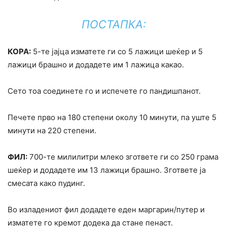
ПОСТАПКА:
КОРА:
5-те јајца изматете ги со 5 лажици шеќер и 5
лажици брашно и додадете им 1 лажица какао.
Сето тоа соединете го и испечете го пандишпанот.
Печете прво на 180 степени околу 10 минути, па уште 5
минути на 220 степени.
ФИЛ:
700-те милилитри млеко згответе ги со 250 грама
шеќер и додадете им 13 лажици брашно. Згответе ја
смесата како пудинг.
Во изладениот фил додадете еден маргарин/путер и
изматете го кремот додека да стане пенаст.