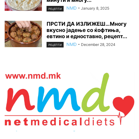
минути и многу...
NMD
-
January 8, 2025
РЕЦЕПТИ
ПРСТИ ДА ИЗЛИЖЕШ…Многу
вкусно јадење со ќофтиња,
евтино и едноставно, рецепт...
NMD
-
December 28, 2024
РЕЦЕПТИ