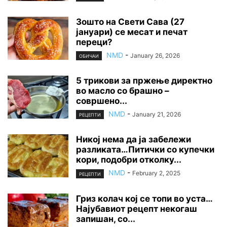
Зошто на Свети Сава (27
јануари) се месат и печат
переци?
NMD
-
January 26, 2026
ОБИЧАИ
5 трикови за пржење директно
во масло со брашно –
совршено...
NMD
-
January 21, 2026
РЕЦЕПТИ
Никој нема да ја забележи
разликата…Питички со купечки
кори, подобри отколку...
NMD
-
February 2, 2025
РЕЦЕПТИ
Гриз колач кој се топи во уста…
Најубавиот рецепт некогаш
запишан, со...