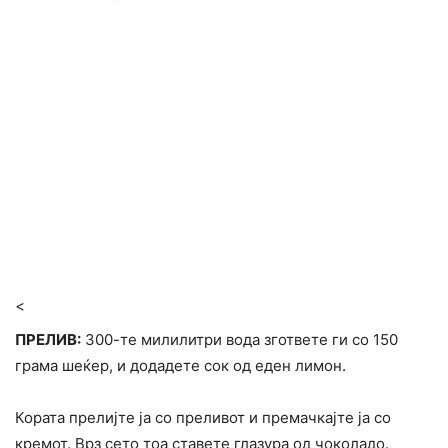
<
ПРЕЛИВ:
300-те милилитри вода згответе ги со 150
грама шеќер, и додадете сок од еден лимон.
Кората прелијте ја со преливот и премачкајте ја со
кремот. Врз сето тоа ставете глазура од чоколадо.