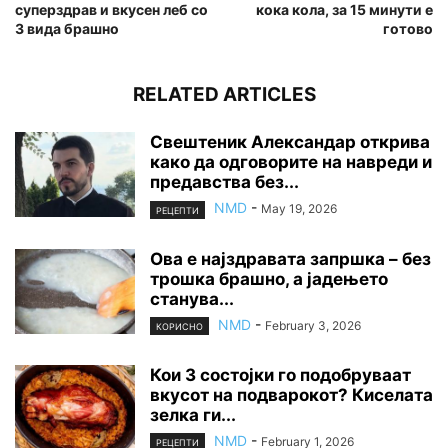
суперздрав и вкусен леб со
кока кола, за 15 минути е
3 вида брашно
готово
RELATED ARTICLES
Свештеник Александар открива
како да одговорите на навреди и
предавства без...
NMD
-
May 19, 2026
РЕЦЕПТИ
Ова е најздравата запршка – без
трошка брашно, а јадењето
станува...
NMD
-
February 3, 2026
КОРИСНО
Кои 3 состојки го подобруваат
вкусот на подварокот? Киселата
зелка ги...
NMD
-
February 1, 2026
РЕЦЕПТИ