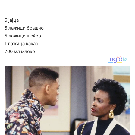
5 јајца
5 лажици брашно
5 лажици шеќер
1 лажица какао
700 мл млеко