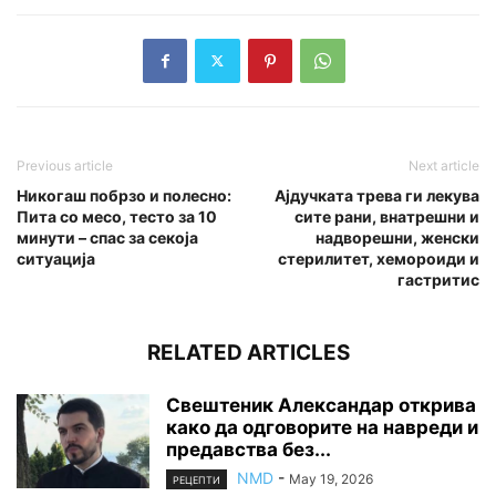
Previous article
Next article
Никогаш побрзо и полесно:
Ајдучката трева ги лекува
Пита со месо, тесто за 10
сите рани, внатрешни и
минути – спас за секоја
надворешни, женски
ситуација
стерилитет, хемороиди и
гастритис
RELATED ARTICLES
Свештеник Александар открива
како да одговорите на навреди и
предавства без...
NMD
-
May 19, 2026
РЕЦЕПТИ