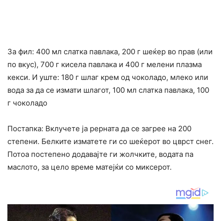
За фил: 400 мл слатка павлака, 200 г шеќер во прав (или
по вкус), 700 г кисела павлака и 400 г мелени плазма
кекси. И уште: 180 г шлаг крем од чоколадо, млеко или
вода за да се измати шлагот, 100 мл слатка павлака, 100
г чоколадо
Постапка: Вклучете ја рерната да се загрее на 200
степени. Белките изматете ги со шеќерот во цврст снег.
Потоа постепено додавајте ги жолчките, водата па
маслото, за цело време матејќи со миксерот.