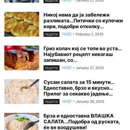
January 21, 2026
РЕЦЕПТИ
Никој нема да ја забележи
разликата…Питички со купечки
кори, подобри отколку...
NMD
-
February 2, 2025
РЕЦЕПТИ
Гриз колач кој се топи во уста…
Најубавиот рецепт некогаш
запишан, со...
NMD
-
January 27, 2025
РЕЦЕПТИ
Сусам салата за 15 минути…
Едноставно, брзо и вкусно…
Прилог за секакво јадење…
NMD
-
January 26, 2025
РЕЦЕПТИ
Брза и едноставна ВЛАШКА
САЛАТА…Подобра од руската,
ќе ве воодушеви!