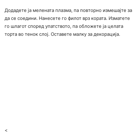
Додадете ја мелената плазма, па повторно измешајте за
да се соедини. Нанесете го филот врз кората. Изматете
го шлагот според упатството, па обложете ја целата
торта во тенок слој. Оставете малку за декорација.
<