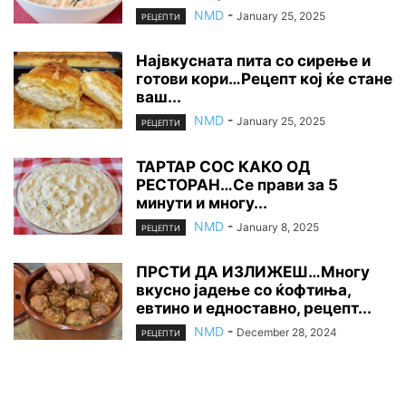
NMD
-
January 25, 2025
РЕЦЕПТИ
Највкусната пита со сирење и
готови кори…Рецепт кој ќе стане
ваш...
NMD
-
January 25, 2025
РЕЦЕПТИ
ТАРТАР СОС КАКО ОД
РЕСТОРАН…Се прави за 5
минути и многу...
NMD
-
January 8, 2025
РЕЦЕПТИ
ПРСТИ ДА ИЗЛИЖЕШ…Многу
вкусно јадење со ќофтиња,
евтино и едноставно, рецепт...
NMD
-
December 28, 2024
РЕЦЕПТИ