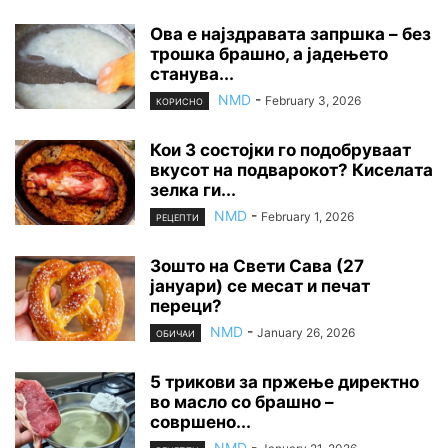
Ова е најздравата запршка – без
трошка брашно, а јадењето
станува...
NMD
-
February 3, 2026
КОРИСНО
Кои 3 состојки го подобруваат
вкусот на подварокот? Киселата
зелка ги...
NMD
-
February 1, 2026
РЕЦЕПТИ
Зошто на Свети Сава (27
јануари) се месат и печат
переци?
NMD
-
January 26, 2026
ОБИЧАИ
5 трикови за пржење директно
во масло со брашно –
совршено...
NMD
-