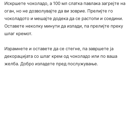
Искршете чоколадо, а 100 мл слатка павлака загрејте на
оган, но не дозволувајте да ви зоврие. Прелијте го
чоколадото и мешајте додека да се растопи и соедини.
Оставете неколку минути да излади, па прелијте преку
шлаг кремот.
Израмнете и оставете да се стегне, па завршете ја
декорацијата со шлаг крем од чоколадо или по ваша
желба. Добро изладете пред послужување.