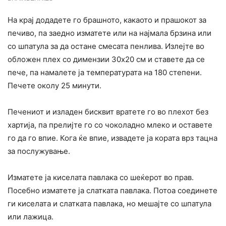
На крај додадете го брашното, какаото и прашокот за
печиво, па заедно изматете или на најмала брзина или
со шпатула за да остане смесата пенлива. Излејте во
обложен плех со димензии 30х20 см и ставете да се
пече, па намалете ја температурата на 180 степени.
Печете околу 25 минути.
Печениот и изладен бисквит вратете го во плехот без
хартија, па прелијте го со чоколадно млеко и оставете
го да го впие. Кога ќе впие, извадете ја кората врз тацна
за послужување.
Изматете ја киселата павлака со шеќерот во прав.
Посебно изматете ја слатката павлака. Потоа соединете
ги киселата и слатката павлака, но мешајте со шпатула
или лажица.