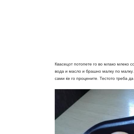
Квасецот потопете го во млако млеко с
вода и масло и брашно малку по малку.
сами ќе го процените. Тестото треба да