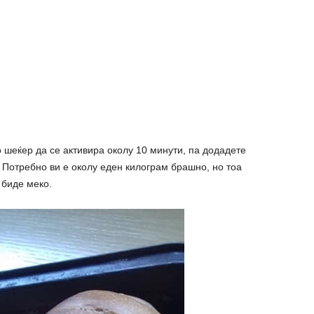
о шеќер да се активира околу 10 минути, па додадете
 Потребно ви е околу еден килограм брашно, но тоа
 биде меко.