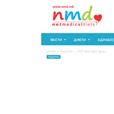
Н
М
Д
ВЕСТИ
ДИЕТИ
ЗДРАВЈЕ
Home
Рецепти
Леб мек како душа
РЕЦЕПТИ