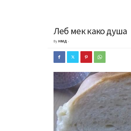
Леб мек како душа
By
НМД
-