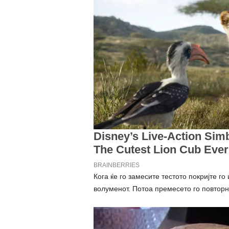
Кога ќе го замесите тестото покријте го 
волуменот. Потоа премесето го повторно