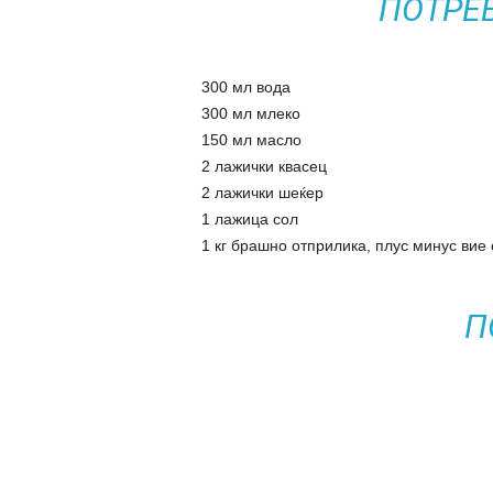
ПОТРЕ
300 мл вода
300 мл млеко
150 мл масло
2 лажички квасец
2 лажички шеќер
1 лажица сол
1 кг брашно отприлика, плус минус вие
П