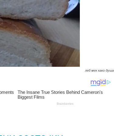
леб мек како душа