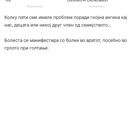
Колку пати сме имале проблем поради гнојна ангина кај
нас, децата или некој друг член од семејството…
Болеста се манифестира со болки во вратот, посебно во
грлото при голтање.