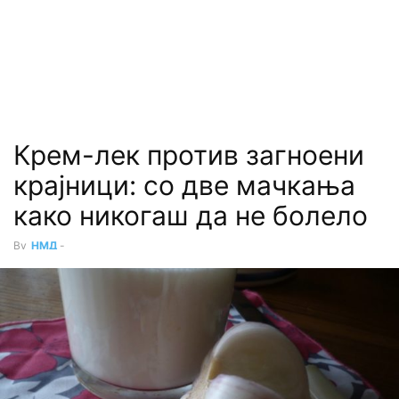
Крем-лек против загноени
крајници: со две мачкања
како никогаш да не болело
By
НМД
-