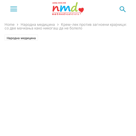
Home
Народна медицина
Крем-лек против загноени крајници:
со две мачкања како никогаш да не болело
Народна медицина