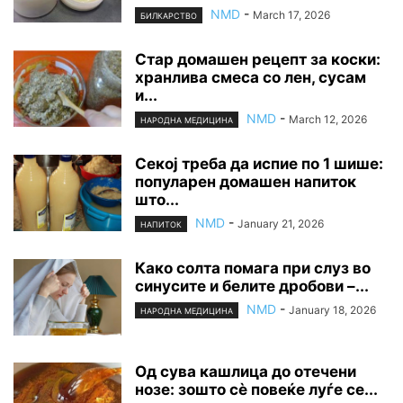
NMD
-
March 17, 2026
БИЛКАРСТВО
Стар домашен рецепт за коски:
хранлива смеса со лен, сусам
и...
NMD
-
March 12, 2026
НАРОДНА МЕДИЦИНА
Секој треба да испие по 1 шише:
популарен домашен напиток
што...
NMD
-
January 21, 2026
НАПИТОК
Како солта помага при слуз во
синусите и белите дробови –...
NMD
-
January 18, 2026
НАРОДНА МЕДИЦИНА
Од сува кашлица до отечени
нозе: зошто сè повеќе луѓе се...