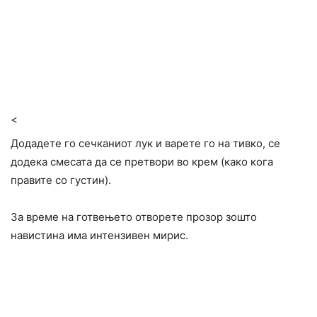
<
Додадете го сечканиот лук и варете го на тивко, се
додека смесата да се претвори во крем (како кога
правите со густин).
За време на готвењето отворете прозор зошто
навистина има интензивен мирис.