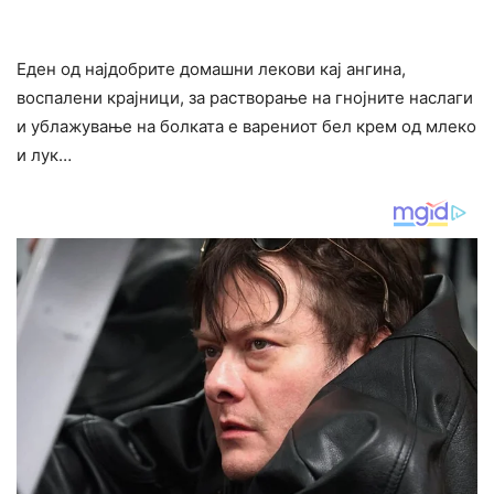
Еден од најдобрите домашни лекови кај ангина,
воспалени крајници, за растворање на гнојните наслаги
и ублажување на болката е варениот бел крем од млеко
и лук…