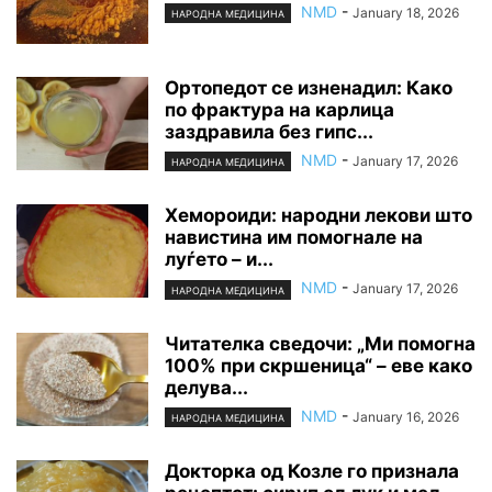
NMD
-
January 18, 2026
НАРОДНА МЕДИЦИНА
Ортопедот се изненадил: Како
по фрактура на карлица
заздравила без гипс...
NMD
-
January 17, 2026
НАРОДНА МЕДИЦИНА
Хемороиди: народни лекови што
навистина им помогнале на
луѓето – и...
NMD
-
January 17, 2026
НАРОДНА МЕДИЦИНА
Читателка сведочи: „Ми помогна
100% при скршеница“ – еве како
делува...
NMD
-
January 16, 2026
НАРОДНА МЕДИЦИНА
Докторка од Козле го признала