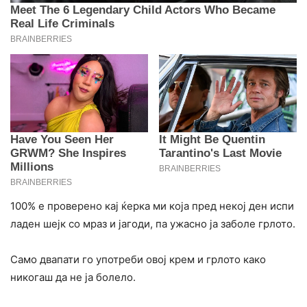
100% е проверено кај ќерка ми која пред некој ден испи
ладен шејк со мраз и јагоди, па ужасно ја заболе грлото.
Само двапати го употреби овој крем и грлото како
никогаш да не ја болело.