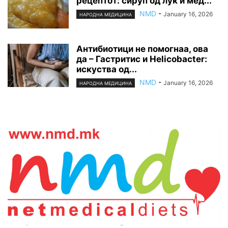
рецептот: сируп од лук и мед...
NMD
-
January 16, 2026
НАРОДНА МЕДИЦИНА
Антибиотици не помогнаа, ова
да – Гастритис и Helicobacter:
искуства од...
NMD
-
January 16, 2026
НАРОДНА МЕДИЦИНА