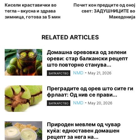
Кисели краставички во
Почит кон предците од оној
тегла – вкусна и здрава
свет: ЗАДУШНИЦИТЕ во
зимница, готова за 5 мин
Македонија
RELATED ARTICLES
Домашна оревовка од зелени
ореви: стар балкански рецепт
што повторно станува...
NMD
-
May 21, 2026
БИЛКАРСТВО
Преградите од орев што сите ги
фрлаат: Од нив се прави...
NMD
-
May 20, 2026
БИЛКАРСТВО
Природен мевлем од чувар
куќа: едноставен домашен
рецепт за нега на...