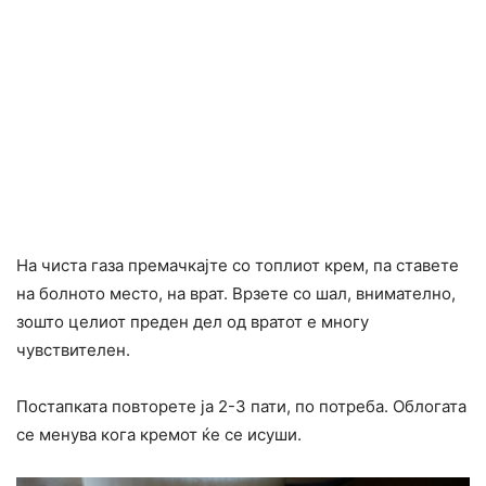
На чиста газа премачкајте со топлиот крем, па ставете
на болното место, на врат. Врзете со шал, внимателно,
зошто целиот преден дел од вратот е многу
чувствителен.
Постапката повторете ја 2-3 пати, по потреба. Облогата
се менува кога кремот ќе се исуши.