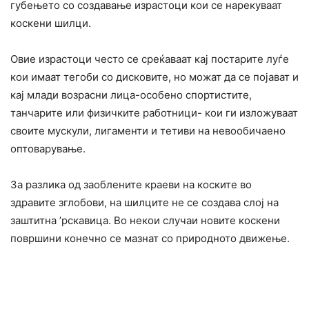
губењето со создавање израстоци кои се нарекуваат
коскени шилци.
Овие израстоци често се среќаваат кај постарите луѓе
кои имаат тегоби со дисковите, но можат да се појават и
кај млади возрасни лица-особено спортистите,
танчарите или физичките работници- кои ги изложуваат
своите мускули, лигаменти и тетиви на невообичаено
оптоварување.
За разлика од заоблените краеви на коските во
здравите зглобови, на шилците не се создава слој на
заштитна ’рскавица. Во некои случаи новите коскени
површини конечно се мазнат со природното движење.