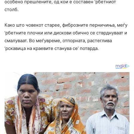
особено прешлените, од кои е составен ’рбетниот
столб.
Како што човекот старее, фиброзните перничиња, меѓу
’рбетните плочки или дискови обично се стврднуваат и
смалуваат. Во меѓувреме, отпорната, растеглива
’рскавица на краевите станува се’ потврда.