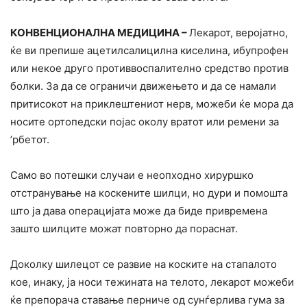
КОНВЕНЦИОНАЛНА МЕДИЦИНА –
Лекарот, веројатно,
ќе ви препише ацетилсалицилна киселина, ибупрофен
или некое друго противвоспалително средство против
болки. За да се ограничи движењето и да се намали
притисокот на приклештениот нерв, можеби ќе мора да
носите ортопедски појас околу вратот или ремени за
’рбетот.
Само во потешки случаи е неопходно хируршко
отстранување на коскените шилци, но дури и помошта
што ја дава операцијата може да биде привремена
зашто шилците можат повторно да пораснат.
Доколку шилецот се развие на коските на стапалото
кое, инаку, ја носи тежината на телото, лекарот можеби
ќе препорача ставање перниче од сунѓерлива гума за