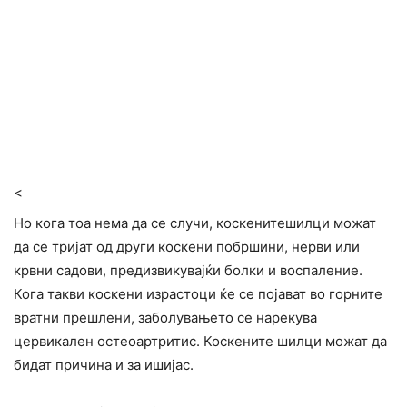
<
Но кога тоа нема да се случи, коскенитешилци можат
да се тријат од други коскени побршини, нерви или
крвни садови, предизвикувајќи болки и воспаление.
Кога такви коскени израстоци ќе се појават во горните
вратни прешлени, заболувањето се нарекува
цервикален остеоартритис. Коскените шилци можат да
бидат причина и за ишијас.