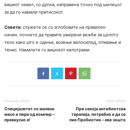
вашиот чевел, со дупка, направена точно под шилецот
за да го намали притисокот.
Совети:
служете се со зглобовите на правилен
начин, почнете да правите умерени вежби за целото
тело како што е одење, возење велосипед, пливање и
тенис. Намалете го вишокот килограми.
Previous article
Next article
Специјалитет со мелено
При секоја антибиотска
месо и пире од компир –
терапија, потребно е да се
превкусно е!
пие Пробиотик – еве зошто