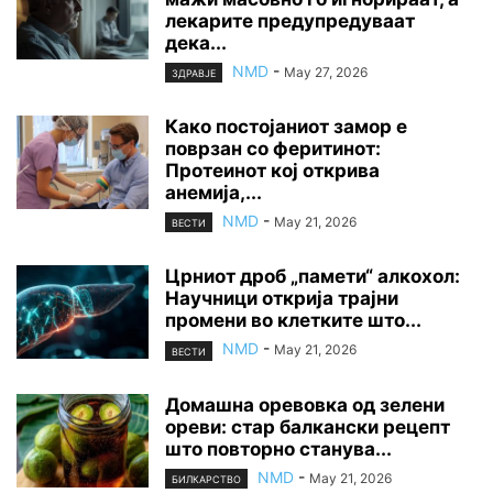
лекарите предупредуваат
дека...
NMD
-
May 27, 2026
ЗДРАВЈЕ
Како постојаниот замор е
поврзан со феритинот:
Протеинот кој открива
анемија,...
NMD
-
May 21, 2026
ВЕСТИ
Црниот дроб „памети“ алкохол:
Научници открија трајни
промени во клетките што...
NMD
-
May 21, 2026
ВЕСТИ
Домашна оревовка од зелени
ореви: стар балкански рецепт
што повторно станува...
NMD
-
May 21, 2026
БИЛКАРСТВО