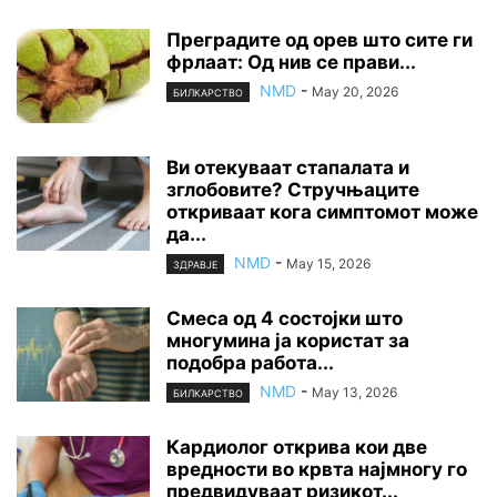
Преградите од орев што сите ги
фрлаат: Од нив се прави...
NMD
-
May 20, 2026
БИЛКАРСТВО
Ви отекуваат стапалата и
зглобовите? Стручњаците
откриваат кога симптомот може
да...
NMD
-
May 15, 2026
ЗДРАВЈЕ
Смеса од 4 состојки што
многумина ја користат за
подобра работа...
NMD
-
May 13, 2026
БИЛКАРСТВО
Кардиолог открива кои две
вредности во крвта најмногу го
предвидуваат ризикот...