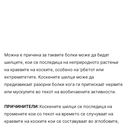
Можна е причина за таквите болки може да бидат
шилците, кои се последица на неприродното растење
на краевите на коските, особено на ’рбетот или
ектремитетите. Коскените шилци може да
предизвикаат разорни болки кога ги притискаат нервите
или мускулите во текот на вообичаените активности.
ПРИЧИНИТЕЛИ:
Коскените шилци се последица на
промените кои со текот на времето се случуваат на
краевите на коските кои се составуваат во зглобовите,