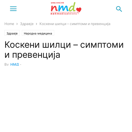
Home
Здравје
Коскени шилци – симптоми и превенција
Здравје
Народна медицина
Коскени шилци – симптоми
и превенција
By
НМД
-