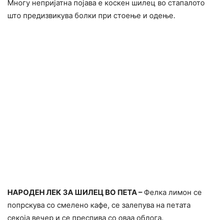
Многу непријатна појава е коскен шилец во стапалото
што предизвикува болки при стоење и одење.
НАРОДЕН ЛЕК ЗА ШИЛЕЦ ВО ПЕТА –
Фелка лимон се
попрскува со смелено кафе, се залепува на петата
секоја вечер и се преспива со оваа облога.