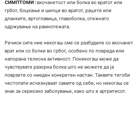
СИМПТОМИ :
вкочанетост или болка во вратот или
грбот, боцкање и шилци во вратот, рацете или
дланките, вртоглавица, главоболка, отежнато
одржување на рамнотежата.
Речиси сите ние некогаш сме се разбудиле со вкочанет
врат или со болки во грбот, особено по повреда или
напорана телесна активност. Понекогаш може да
чувствувате разорна болка што не можете да ја
поврзете со ниеден конкретен настан. Таквите тегоби
честопати исчезнуваат самите од себе, но некогаш се
знак за сериозно заболување, како што е артритисот.