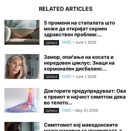
RELATED ARTICLES
5 промени на стапалата што
може да откријат скриен
здравствен проблем:...
NMD
-
June 1, 2026
ЗДРАВЈЕ
Замор, опаѓање на косата и
нередовен циклус: Знаци на
хормонален дисбаланс...
NMD
-
June 1, 2026
ЗДРАВЈЕ
Докторите предупредуваат: Ова
е првиот и најчест симптом дека
во телото...
NMD
-
May 31, 2026
ЗДРАВЈЕ
Симптомот кој македонските
мажи масовно го игнорираат, а