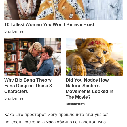
Како што просторот меѓу прешлените станува се’
потесен, коскената маса обично го надополнува