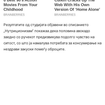
Резултатите од студијата објавени во списанието
„Нутриционизам“ покажаа дека половина авокадо
заедно со ручекот предизвикува подолго чувство на
ситост, со што ја намалува потребата за консумирање на
нездрави закуски помеѓу оброците.