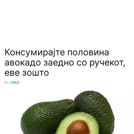
Консумирајте половина
авокадо заедно со ручекот,
еве зошто
By
НМД
-