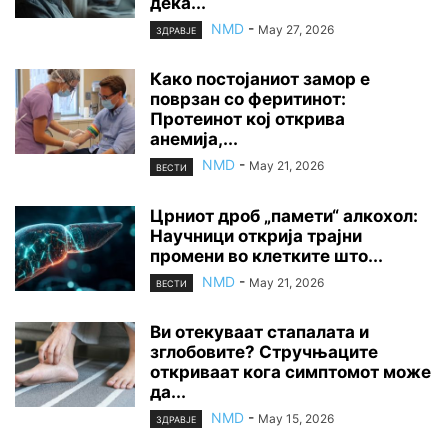
дека...
NMD
-
May 27, 2026
ЗДРАВЈЕ
Како постојаниот замор е
поврзан со феритинот:
Протеинот кој открива
анемија,...
NMD
-
May 21, 2026
ВЕСТИ
Црниот дроб „памети“ алкохол:
Научници открија трајни
промени во клетките што...
NMD
-
May 21, 2026
ВЕСТИ
Ви отекуваат стапалата и
зглобовите? Стручњаците
откриваат кога симптомот може
да...
NMD
-
May 15, 2026
ЗДРАВЈЕ