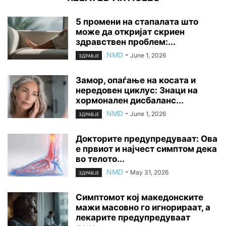
5 промени на стапалата што
може да откријат скриен
здравствен проблем:...
NMD
-
June 1, 2026
ЗДРАВЈЕ
Замор, опаѓање на косата и
нередовен циклус: Знаци на
хормонален дисбаланс...
NMD
-
June 1, 2026
ЗДРАВЈЕ
Докторите предупредуваат: Ова
е првиот и најчест симптом дека
во телото...
NMD
-
May 31, 2026
ЗДРАВЈЕ
Симптомот кој македонските
мажи масовно го игнорираат, а
лекарите предупредуваат