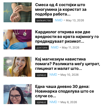
Смеса од 4 состојки што
многумина ја користат за
подобра работа...
NMD
-
May 13, 2026
БИЛКАРСТВО
Кардиолог открива кои две
вредности во крвта најмногу го
предвидуваат ризикот...
NMD
-
May 11, 2026
ДОКТОРИ
Кој магнезиум навистина
помага? Разликата меѓу цитрат,
глицинат и малат што...
NMD
-
May 10, 2026
ЗДРАВЈЕ
Една чаша дневно 30 дена:
Новинарка споделува што се
случи со...
NMD
-
May 6, 2026
ЗДРАВЈЕ