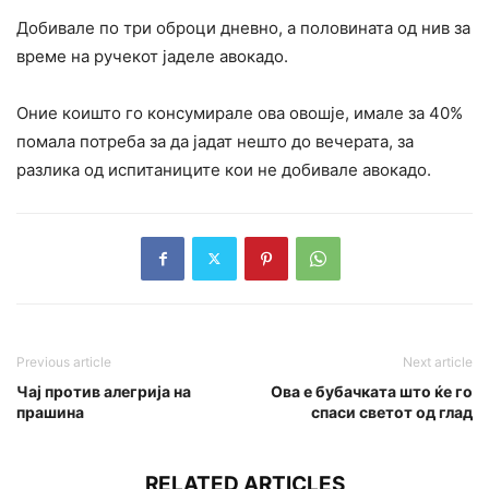
Добивале по три оброци дневно, а половината од нив за
време на ручекот јаделе авокадо.
Оние коишто го консумирале ова овошје, имале за 40%
помала потреба за да јадат нешто до вечерата, за
разлика од испитаниците кои не добивале авокадо.
Previous article
Next article
Чај против алегрија на
Ова е бубачката што ќе го
прашина
спаси светот од глад
RELATED ARTICLES