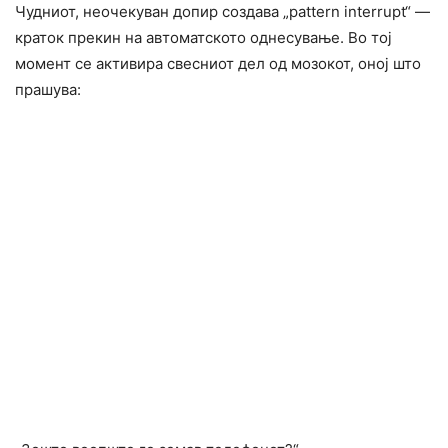
Чудниот, неочекуван допир создава „pattern interrupt“ —
краток прекин на автоматското однесување. Во тој
момент се активира свесниот дел од мозокот, оној што
прашува: