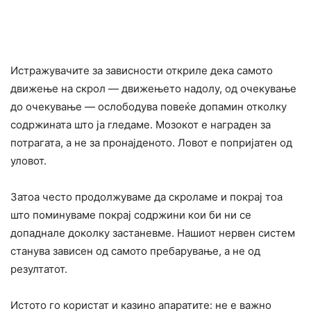
Истражувачите за зависности откриле дека самото
движење на скрол — движењето надолу, од очекување
до очекување — ослободува повеќе допамин отколку
содржината што ја гледаме. Мозокот е награден за
потрагата, а не за пронајденото. Ловот е попријатен од
уловот.
Затоа често продолжуваме да скроламе и покрај тоа
што поминуваме покрај содржини кои би ни се
допаднале доколку застаневме. Нашиот нервен систем
станува зависен од самото пребарување, а не од
резултатот.
Истото го користат и казино апаратите: не е важно