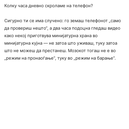
Колку часа дневно скроламе на телефон?
Сигурно ти се има случено: го земаш телефонот „само
да провериш нешто“, а два часа подоцна гледаш видео
како некој приготвува минијатурна храна во
минијатурна кујна — не затоа што уживаш, туку затоа
што не можеш да престанеш. Мозокот тогаш не е во
„режим на пронаоѓање“, туку во „режим на барање“.