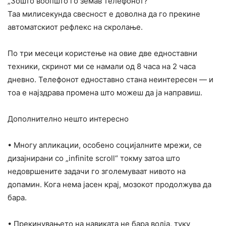
„Зошто воопшто го земав телефонот?“
Таа милисекунда свесност е доволна да го прекине
автоматскиот рефлекс на скролање.
По три месеци користење на овие две едноставни
техники, скринот ми се намали од 8 часа на 2 часа
дневно. Телефонот едноставно стана неинтересен — и
тоа е најздрава промена што можеш да ја направиш.
Дополнително нешто интересно
• Многу апликации, особено социјалните мрежи, се
дизајнирани со „infinite scroll“ токму затоа што
недовршените задачи го зголемуваат нивото на
допамин. Кога нема јасен крај, мозокот продолжува да
бара.
• Прекинувањето на навиката не бара волја, туку