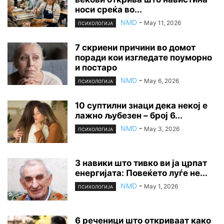
носи среќа во...
NMD
-
May 11, 2026
ПСИХОЛОГИЈА
7 скриени причини во домот
поради кои изгледате поуморно
и постаро
NMD
-
May 6, 2026
ПСИХОЛОГИЈА
10 суптилни знаци дека некој е
лажно љубезен – број 6...
NMD
-
May 3, 2026
ПСИХОЛОГИЈА
3 навики што тивко ви ја црпат
енергијата: Повеќето луѓе не...
NMD
-
May 1, 2026
ПСИХОЛОГИЈА
6 реченици што откриваат како