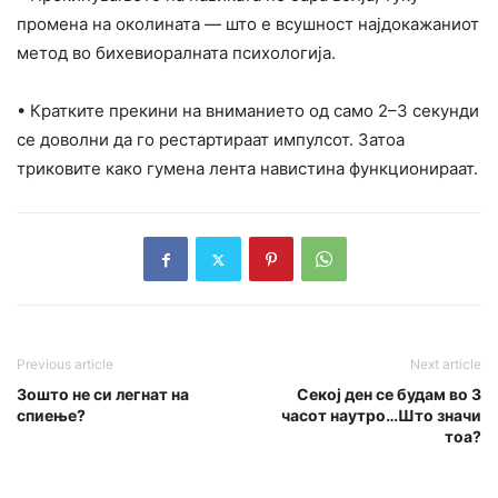
промена на околината — што е всушност најдокажаниот
метод во бихевиоралната психологија.
• Кратките прекини на вниманието од само 2–3 секунди
се доволни да го рестартираат импулсот. Затоа
триковите како гумена лента навистина функционираат.
Previous article
Next article
Зошто не си легнат на
Секој ден се будам во 3
спиење?
часот наутро…Што значи
тоа?