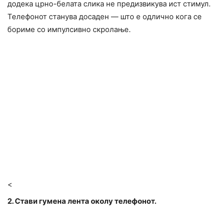
додека црно-белата слика не предизвикува ист стимул.
Телефонот станува досаден — што е одлично кога се
бориме со импулсивно скролање.
<
2. Стави гумена лента околу телефонот.