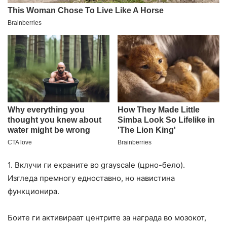
1. Вклучи ги екраните во grayscale (црно-бело).
Изгледа премногу едноставно, но навистина
функционира.
Боите ги активираат центрите за награда во мозокот,