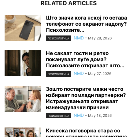
RELATED ARTICLES
Што значи кога некој го остава
телефонот со екранот надолу?
Психолозите...
NMD
-
May 28, 2026
ПСИХОЛОГИЈА
Не сакаат гости и ретко
покануваат луѓе дома?
Психолозите откриваат што...
NMD
-
May 27, 2026
ПСИХОЛОГИЈА
Зошто постарите мажи често
избираат помлади партнерки?
Истражувањата откриваат
изненадувачки причини
NMD
-
May 13, 2026
ПСИХОЛОГИЈА
Кинеска поговорка стара со
векови открива што навистина