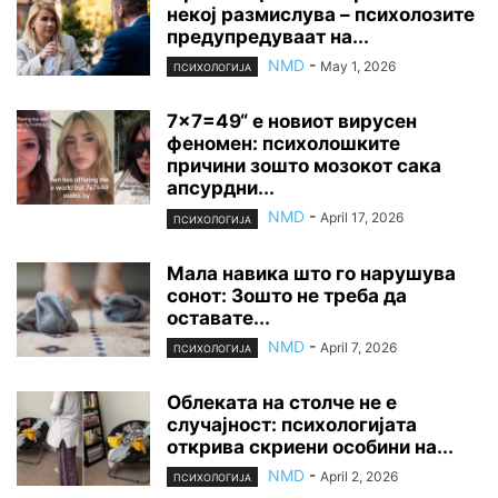
некој размислува – психолозите
предупредуваат на...
NMD
-
May 1, 2026
ПСИХОЛОГИЈА
7×7=49“ е новиот вирусен
феномен: психолошките
причини зошто мозокот сака
апсурдни...
NMD
-
April 17, 2026
ПСИХОЛОГИЈА
Мала навика што го нарушува
сонот: Зошто не треба да
оставате...
NMD
-
April 7, 2026
ПСИХОЛОГИЈА
Облеката на столче не е
случајност: психологијата
открива скриени особини на...
NMD
-
April 2, 2026
ПСИХОЛОГИЈА