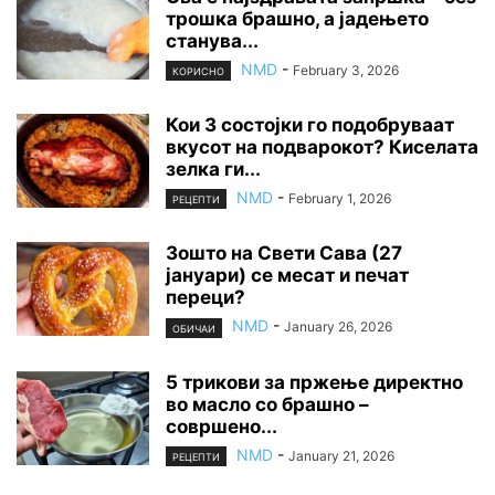
трошка брашно, а јадењето
станува...
NMD
-
February 3, 2026
КОРИСНО
Кои 3 состојки го подобруваат
вкусот на подварокот? Киселата
зелка ги...
NMD
-
February 1, 2026
РЕЦЕПТИ
Зошто на Свети Сава (27
јануари) се месат и печат
переци?
NMD
-
January 26, 2026
ОБИЧАИ
5 трикови за пржење директно
во масло со брашно –
совршено...
NMD
-
January 21, 2026
РЕЦЕПТИ