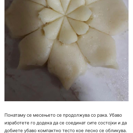
Понатаму се месењето се продолжува со рака. Убаво
изработете го додека да се соединат сите состојки и да
добиете убаво компактно тесто кое лесно се обликува.