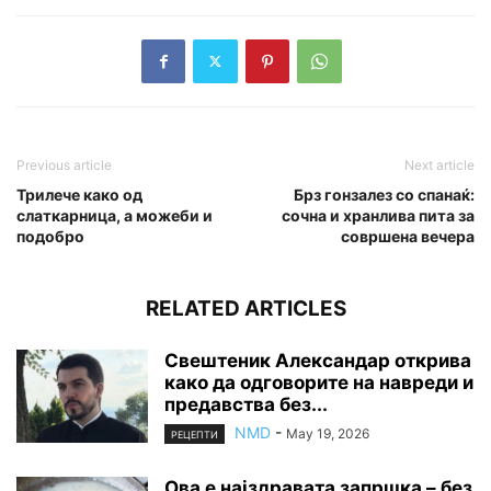
Previous article
Next article
Трилече како од
Брз гонзалез со спанаќ:
слаткарница, а можеби и
сочна и хранлива пита за
подобро
совршена вечера
RELATED ARTICLES
Свештеник Александар открива
како да одговорите на навреди и
предавства без...
NMD
-
May 19, 2026
РЕЦЕПТИ
Ова е најздравата запршка – без