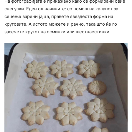
На фотографијата е прикажано како се формирани овие
снегулки. Еден од начините: со помош на калапот за
сечење варени јајца, правете ѕвездеста форма на
круговите. А истото можете и рачно, така што ќе го
засечете кругот на осминки или шестнаестинки.