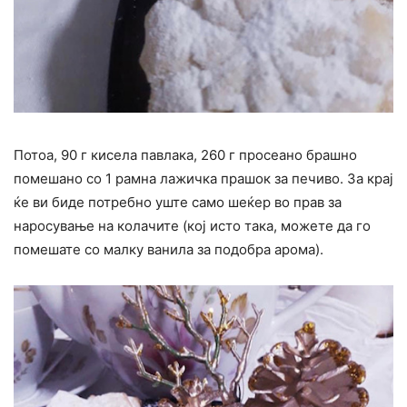
Потоа, 90 г кисела павлака, 260 г просеано брашно
помешано со 1 рамна лажичка прашок за печиво. За крај
ќе ви биде потребно уште само шеќер во прав за
наросување на колачите (кој исто така, можете да го
помешате со малку ванила за подобра арома).