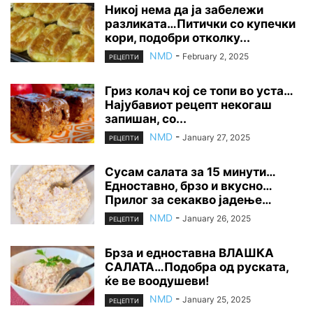
Никој нема да ја забележи
разликата…Питички со купечки
кори, подобри отколку...
NMD
-
February 2, 2025
РЕЦЕПТИ
Гриз колач кој се топи во уста…
Најубавиот рецепт некогаш
запишан, со...
NMD
-
January 27, 2025
РЕЦЕПТИ
Сусам салата за 15 минути…
Едноставно, брзо и вкусно…
Прилог за секакво јадење…
NMD
-
January 26, 2025
РЕЦЕПТИ
Брза и едноставна ВЛАШКА
САЛАТА…Подобра од руската,
ќе ве воодушеви!
NMD
-
January 25, 2025
РЕЦЕПТИ