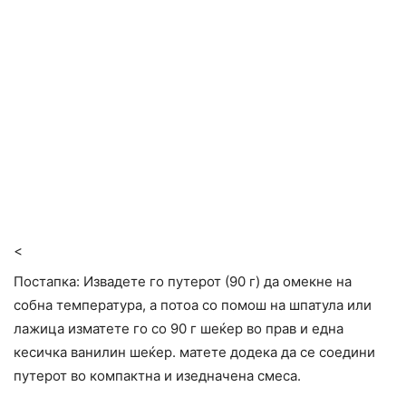
<
Постапка: Извадете го путерот (90 г) да омекне на
собна температура, а потоа со помош на шпатула или
лажица изматете го со 90 г шеќер во прав и една
кесичка ванилин шеќер. матете додека да се соедини
путерот во компактна и изедначена смеса.