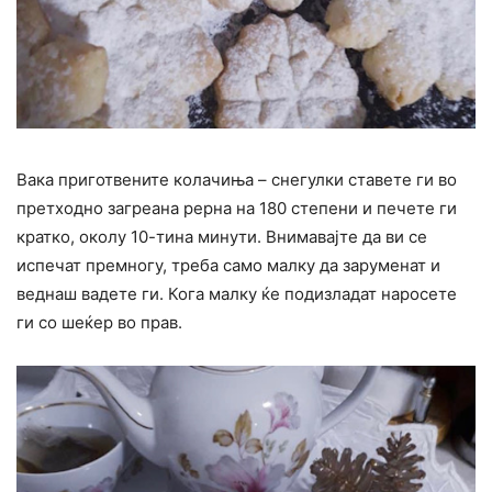
Вака приготвените колачиња – снегулки ставете ги во
претходно загреана рерна на 180 степени и печете ги
кратко, околу 10-тина минути. Внимавајте да ви се
испечат премногу, треба само малку да заруменат и
веднаш вадете ги. Кога малку ќе подизладат наросете
ги со шеќер во прав.