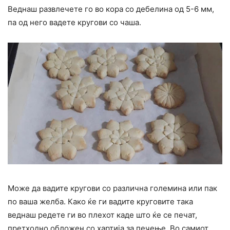
Веднаш развлечете го во кора со дебелина од 5-6 мм,
па од него вадете кругови со чаша.
Може да вадите кругови со различна големина или пак
по ваша желба. Како ќе ги вадите круговите така
веднаш редете ги во плехот каде што ќе се печат,
претходно обложен со хартија за печење. Во самиот