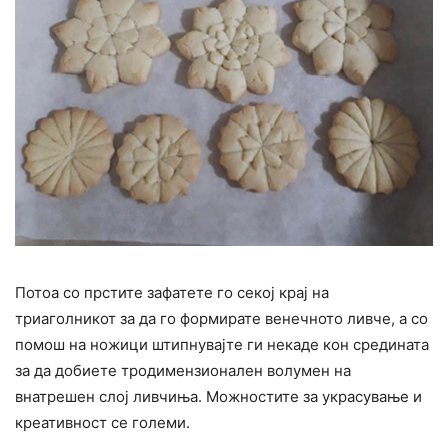
Потоа со прстите зафатете го секој крај на
триаголникот за да го формирате венечното ливче, а со
помош на ножици штипнувајте ги некаде кон средината
за да добиете тродимензионален волумен на
внатрешен слој ливчиња. Можностите за украсување и
креативност се големи.