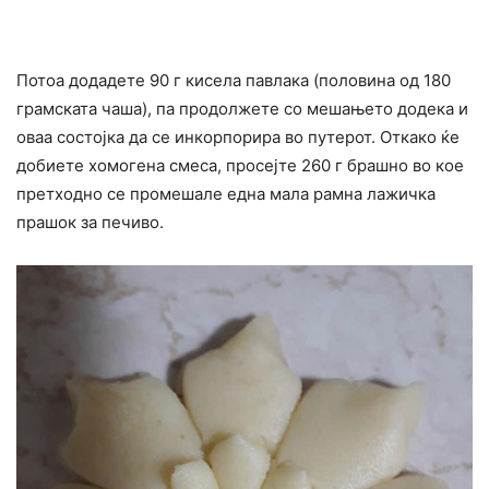
Потоа додадете 90 г кисела павлака (половина од 180
грамската чаша), па продолжете со мешањето додека и
оваа состојка да се инкорпорира во путерот. Откако ќе
добиете хомогена смеса, просејте 260 г брашно во кое
претходно се промешале една мала рамна лажичка
прашок за печиво.