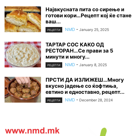
Највкусната пита со сирење и
готови кори…Рецепт кој ќе стане
ваш...
NMD
-
January 25, 2025
РЕЦЕПТИ
ТАРТАР СОС КАКО ОД
РЕСТОРАН…Се прави за 5
минути и многу...
NMD
-
January 8, 2025
РЕЦЕПТИ
ПРСТИ ДА ИЗЛИЖЕШ…Многу
вкусно јадење со ќофтиња,
евтино и едноставно, рецепт...
NMD
-
December 28, 2024
РЕЦЕПТИ