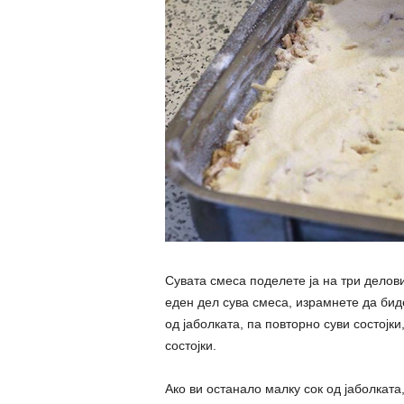
Сувата смеса поделете ја на три делови
еден дел сува смеса, израмнете да бид
од јаболката, па повторно суви состојки
состојки.
Ако ви останало малку сок од јаболката,