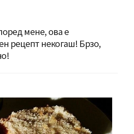
поред мене, ова е
н рецепт некогаш! Брзо,
но!