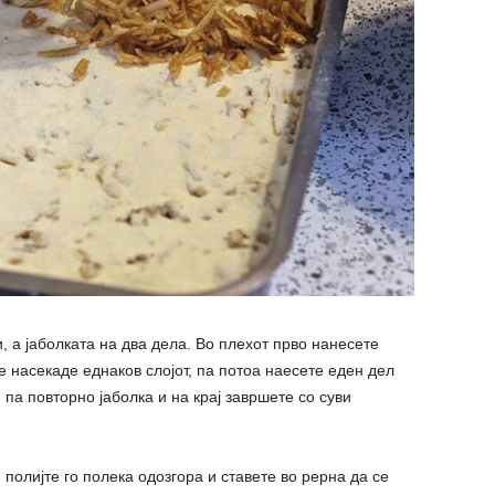
, а јаболката на два дела. Во плехот прво нанесете
е насекаде еднаков слојот, па потоа наесете еден дел
, па повторно јаболка и на крај завршете со суви
 полијте го полека одозгора и ставете во рерна да се