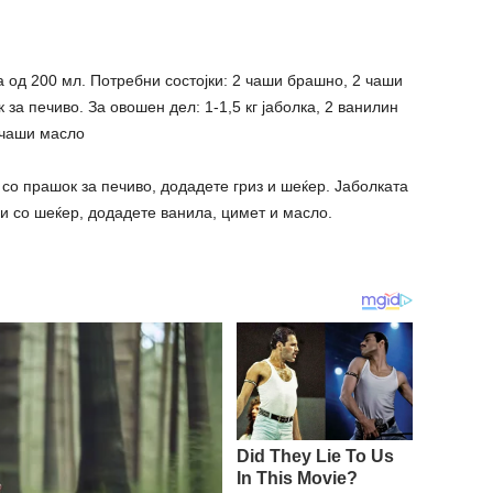
 од 200 мл. Потребни состојки: 2 чаши брашно, 2 чаши
 за печиво. За овошен дел: 1-1,5 кг јаболка, 2 ванилин
 чаши масло
 со прашок за печиво, додадете гриз и шеќер. Јаболката
 ги со шеќер, додадете ванила, цимет и масло.