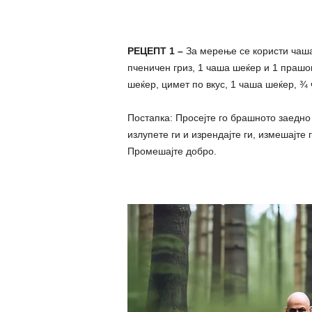
РЕЦЕПТ 1 –
За мерење се користи чаша
пченичен гриз, 1 чаша шеќер и 1 прашок
шеќер, цимет по вкус, 1 чаша шеќер, ¾
Постапка: Просејте го брашното заедно
излупете ги и изрендајте ги, измешајте
Промешајте добро.