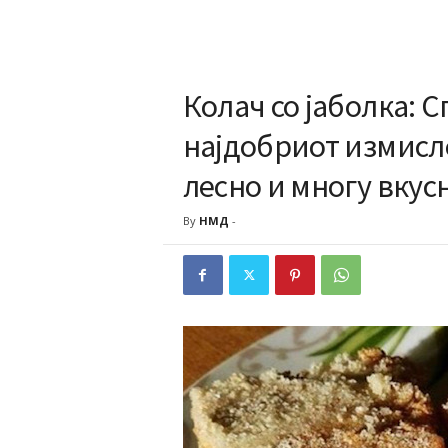
Колач со јаболка: С
најдобриот измисле
лесно и многу вкус
By
НМД
-