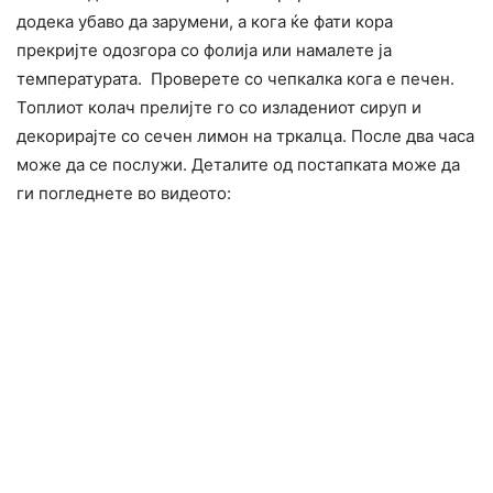
додека убаво да зарумени, а кога ќе фати кора
прекријте одозгора со фолија или намалете ја
температурата. Проверете со чепкалка кога е печен.
Топлиот колач прелијте го со изладениот сируп и
декорирајте со сечен лимон на тркалца. После два часа
може да се послужи. Деталите од постапката може да
ги погледнете во видеото: