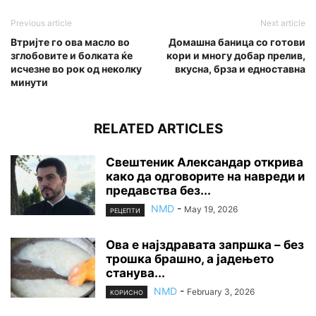
Previous article
Next article
Втријте го ова масло во
Домашна баница со готови
зглобовите и болката ќе
кори и многу добар прелив,
исчезне во рок од неколку
вкусна, брза и едноставна
минути
RELATED ARTICLES
Свештеник Александар открива
како да одговорите на навреди и
предавства без...
NMD
-
May 19, 2026
РЕЦЕПТИ
Ова е најздравата запршка – без
трошка брашно, а јадењето
станува...
NMD
-
February 3, 2026
КОРИСНО