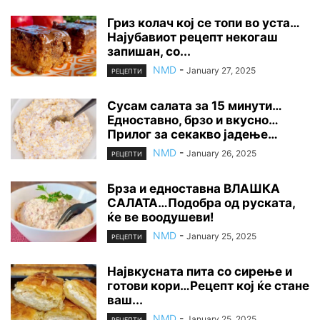
Гриз колач кој се топи во уста…
Најубавиот рецепт некогаш
запишан, со...
NMD
-
January 27, 2025
РЕЦЕПТИ
Сусам салата за 15 минути…
Едноставно, брзо и вкусно…
Прилог за секакво јадење…
NMD
-
January 26, 2025
РЕЦЕПТИ
Брза и едноставна ВЛАШКА
САЛАТА…Подобра од руската,
ќе ве воодушеви!
NMD
-
January 25, 2025
РЕЦЕПТИ
Највкусната пита со сирење и
готови кори…Рецепт кој ќе стане
ваш...
NMD
-
January 25, 2025
РЕЦЕПТИ