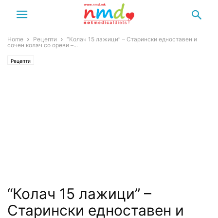
Home
Рецепти
“Колач 15 лажици” – Старински едноставен и
сочен колач со ореви –...
Рецепти
“Колач 15 лажици” –
Старински едноставен и