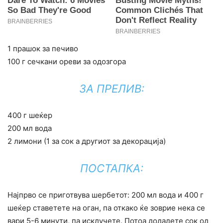
1 прашок за печиво
100 г сечкани ореви за одозгора
ЗА ПРЕЛИВ:
400 г шеќер
200 мл вода
2 лимони (1 за сок а другиот за декорација)
ПОСТАПКА:
Најпрво се приготвува шербетот: 200 мл вода и 400 г
шеќер ставетете на оган, па откако ќе зоврие нека се
вари 5-6 минути, па исклучете. Потоа додадете сок од