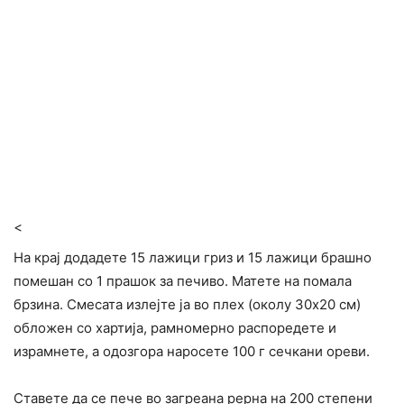
<
На крај додадете 15 лажици гриз и 15 лажици брашно
помешан со 1 прашок за печиво. Матете на помала
брзина. Смесата излејте ја во плех (околу 30х20 см)
обложен со хартија, рамномерно распоредете и
израмнете, а одозгора наросете 100 г сечкани ореви.
Ставете да се пече во загреана рерна на 200 степени