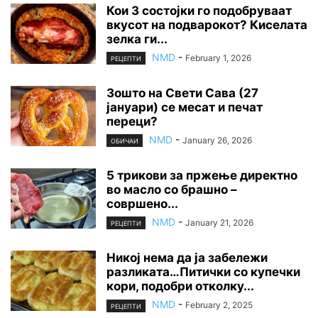
Кои 3 состојки го подобруваат
вкусот на подварокот? Киселата
зелка ги...
NMD
-
February 1, 2026
РЕЦЕПТИ
Зошто на Свети Сава (27
јануари) се месат и печат
переци?
NMD
-
January 26, 2026
ОБИЧАИ
5 трикови за пржење директно
во масло со брашно –
совршено...
NMD
-
January 21, 2026
РЕЦЕПТИ
Никој нема да ја забележи
разликата…Питички со купечки
кори, подобри отколку...
NMD
-
February 2, 2025
РЕЦЕПТИ