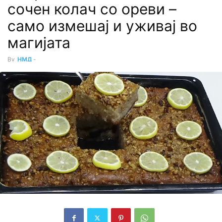
сочен колач со ореви –
само измешај и уживај во
магијата
By
НМД
-