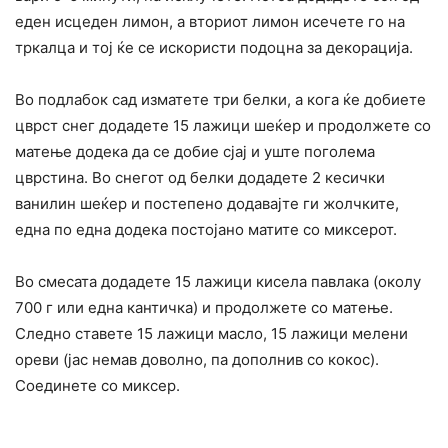
еден исцеден лимон, а вториот лимон исечете го на
тркалца и тој ќе се искористи подоцна за декорација.
Во подлабок сад изматете три белки, а кога ќе добиете
цврст снег додадете 15 лажици шеќер и продолжете со
матење додека да се добие сјај и уште поголема
цврстина. Во снегот од белки додадете 2 кесички
ванилин шеќер и постепено додавајте ги жолчките,
една по една додека постојано матите со миксерот.
Во смесата додадете 15 лажици кисела павлака (околу
700 г или една кантичка) и продолжете со матење.
Следно ставете 15 лажици масло, 15 лажици мелени
ореви (јас немав доволно, па дополнив со кокос).
Соединете со миксер.