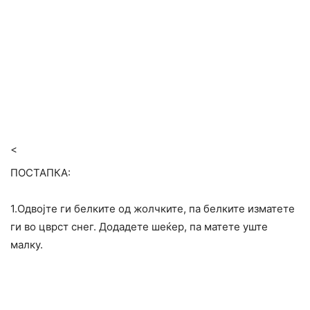
<
ПОСТАПКА:
1.Одвојте ги белките од жолчките, па белките изматете
ги во цврст снег. Додадете шеќер, па матете уште
малку.