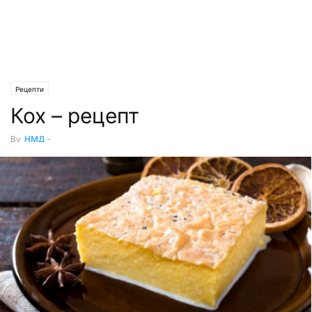
Рецепти
Кох – рецепт
By
НМД
-