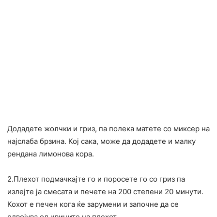
Додадете жолчки и гриз, па полека матете со миксер на
најслаба брзина. Кој сака, може да додадете и малку
рендана лимонова кора.
2.Плехот подмачкајте го и поросете го со гриз па
излејте ја смесата и печете на 200 степени 20 минути.
Кохот е печен кога ќе зарумени и започне да се
одвојува од ивиците на плехот.