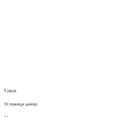
5 јајца
10 лажици шеќер