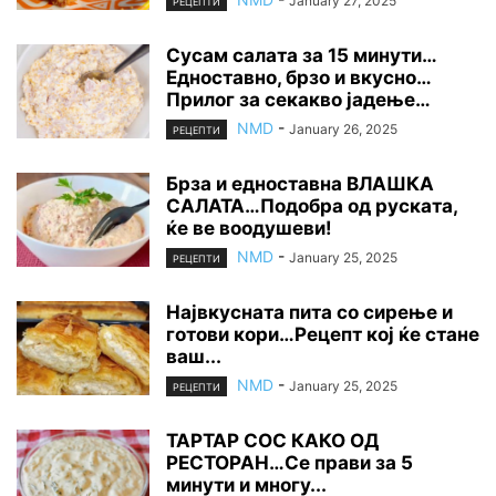
January 27, 2025
РЕЦЕПТИ
Сусам салата за 15 минути…
Едноставно, брзо и вкусно…
Прилог за секакво јадење…
NMD
-
January 26, 2025
РЕЦЕПТИ
Брза и едноставна ВЛАШКА
САЛАТА…Подобра од руската,
ќе ве воодушеви!
NMD
-
January 25, 2025
РЕЦЕПТИ
Највкусната пита со сирење и
готови кори…Рецепт кој ќе стане
ваш...
NMD
-
January 25, 2025
РЕЦЕПТИ
ТАРТАР СОС КАКО ОД
РЕСТОРАН…Се прави за 5
минути и многу...