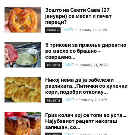
Зошто на Свети Сава (27
јануари) се месат и печат
переци?
NMD
-
January 26, 2026
ОБИЧАИ
5 трикови за пржење директно
во масло со брашно –
совршено...
NMD
-
January 21, 2026
РЕЦЕПТИ
Никој нема да ја забележи
разликата…Питички со купечки
кори, подобри отколку...
NMD
-
February 2, 2025
РЕЦЕПТИ
Гриз колач кој се топи во уста…
Најубавиот рецепт некогаш
запишан, со...
NMD
-