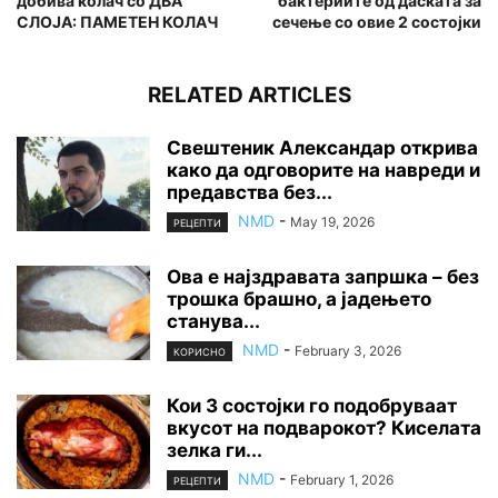
добива колач со ДВА
бактериите од даската за
СЛОЈА: ПАМЕТЕН КОЛАЧ
сечење со овие 2 состојки
RELATED ARTICLES
Свештеник Александар открива
како да одговорите на навреди и
предавства без...
NMD
-
May 19, 2026
РЕЦЕПТИ
Ова е најздравата запршка – без
трошка брашно, а јадењето
станува...
NMD
-
February 3, 2026
КОРИСНО
Кои 3 состојки го подобруваат
вкусот на подварокот? Киселата
зелка ги...
NMD
-
February 1, 2026
РЕЦЕПТИ