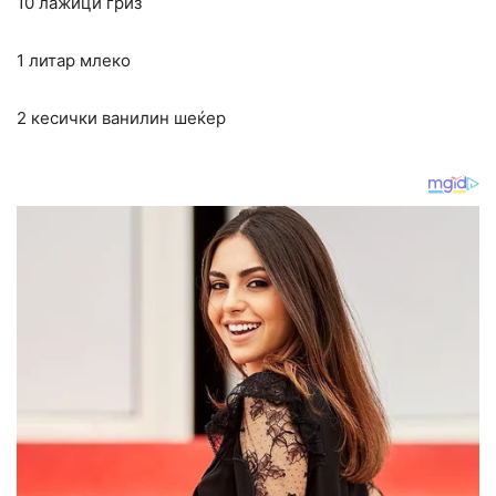
10 лажици гриз
1 литар млеко
2 кесички ванилин шеќер