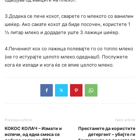
3.Додека се пече кохот, сварете го млекото со ванилин
шеќер. Ако сакате кохот да биде посочен, користете 1
½ литар млеко и додадете уште 3 лажици шеќер.
4.Печениот кох со лажица полевајте го со топло млеко
(не го истурајте целото млеко одеднаш!). Послужете
кога ќе излади и кога ќе се впие целото млеко.
Previous article
Next article
КОКОС КОЛАЧ – Измати и
Престанете да користите
испечи, од една смеса се
детергент – убијте ги