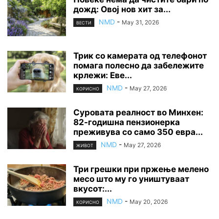
дожд: Овој нов хит за...
NMD
-
May 31, 2026
ВЕСТИ
Трик со камерата од телефонот
помага полесно да забележите
крлежи: Еве...
NMD
-
May 27, 2026
КОРИСНО
Суровата реалност во Минхен:
82-годишна пензионерка
преживува со само 350 евра...
NMD
-
May 27, 2026
ЖИВОТ
Три грешки при пржење мелено
месо што му го уништуваат
вкусот:...
NMD
-
May 20, 2026
КОРИСНО