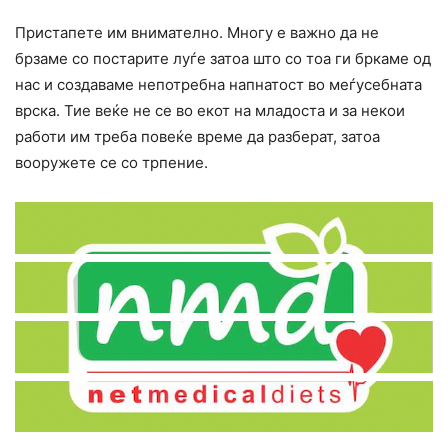
Пристапете им внимателно. Многу е важно да не
брзаме со постарите луѓе затоа што со тоа ги бркаме од
нас и создаваме непотребна напнатост во меѓусебната
врска. Тие веќе не се во екот на младоста и за некои
работи им треба повеќе време да разберат, затоа
вооружете се со трпение.