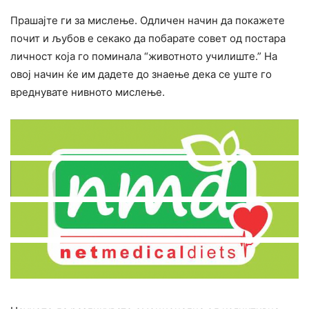
Прашајте ги за мислење. Одличен начин да покажете
почит и љубов е секако да побарате совет од постара
личност која го поминала “животното училиште.” На
овој начин ќе им дадете до знаење дека се уште го
вреднувате нивното мислење.