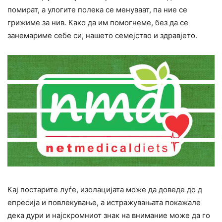
помират, а улогите полека се менуваат, па ние се
грижиме за нив. Како да им помогнеме, без да се
занемариме себе си, нашето семејство и здравјето.
Кај постарите луѓе, изолацијата може да доведе до д
епресија и повлекување, а истражувањата покажале
дека дури и најскромниот знак на внимание може да го