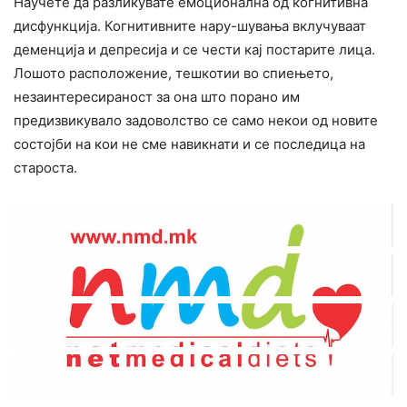
Научете да разликувате емоционална од когнитивна
дисфункција. Когнитивните нару-шувања вклучуваат
деменција и депресија и се чести кај постарите лица.
Лошото расположение, тешкотии во спиењето,
незаинтересираност за она што порано им
предизвикувало задоволство се само некои од новите
состојби на кои не сме навикнати и се последица на
староста.