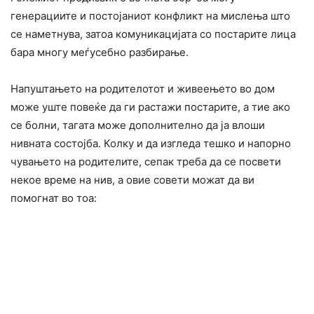
генерациите и постојаниот конфликт на мислења што
се наметнува, затоа комуникацијата со постарите лица
бара многу меѓусебно разбирање.
Напуштањето на родителотот и живеењето во дом
може уште повеќе да ги растажи постарите, а тие ако
се болни, тагата може дополнително да ја влоши
нивната состојба. Колку и да изгледа тешко и напорно
чувањето на родителите, сепак треба да се посвети
некое време на нив, а овие совети можат да ви
помогнат во тоа: