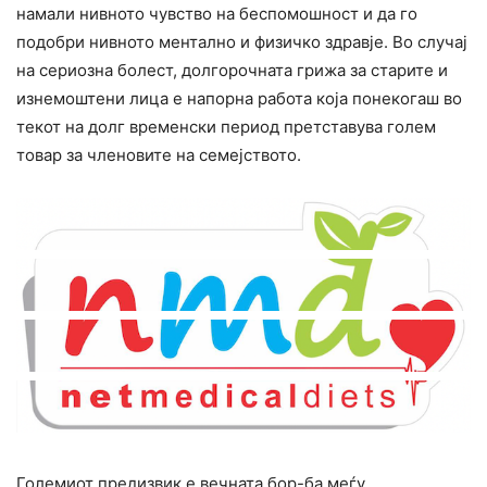
намали нивното чувство на беспомошност и да го
подобри нивното ментално и физичко здравје. Во случај
на сериозна болест, долгорочната грижа за старите и
изнемоштени лица е напорна работа која понекогаш во
текот на долг временски период претставува голем
товар за членовите на семејството.
Големиот предизвик е вечната бор-ба меѓу