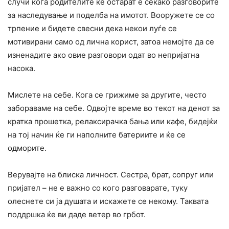
случи кога родителите ќе остарат е секако разговорите
за наследување и поделба на имотот. Вооружете се со
трпение и бидете свесни дека некои луѓе се
мотивирани само од лична корист, затоа немојте да се
изненадите ако овие разговори одат во непријатна
насока.
Мислете на себе. Кога се грижиме за другите, често
забораваме на себе. Одвојте време во текот на денот за
кратка прошетка, релаксирачка бања или кафе, бидејќи
на тој начин ќе ги наполните батериите и ќе се
одморите.
Верувајте на блиска личност. Сестра, брат, сопруг или
пријател – не е важно со кого разговарате, туку
олеснете си ја душата и искажете се некому. Таквата
поддршка ќе ви даде ветер во грбот.