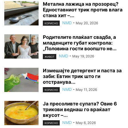
Метална лажица на прозорец?
Едноставниот трик против влага
стана хит –...
NMD
-
May 20, 2026
КОРИСНО
Родителите плаќаат свадба, а
младенците губат контрола:
„Половина гости воопшто не...
NMD
-
May 19, 2026
ЖИВОТ
Измешајте детергент и паста за
заби: Евтин трик што ги
отстранува...
NMD
-
May 11, 2026
КОРИСНО
Ја пресоливте супата? Овие 6
трикови веднаш го враќаат
вкусот –...
NMD
-
May 6, 2026
КОРИСНО