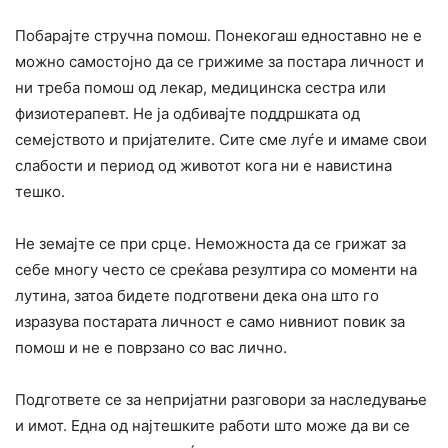
Побарајте стручна помош. Понекогаш едноставно не е
можно самостојно да се грижиме за постара личност и
ни треба помош од лекар, медицинска сестра или
физиотерапевт. Не ја одбивајте поддршката од
семејството и пријателите. Сите сме луѓе и имаме свои
слабости и период од животот кога ни е навистина
тешко.
Не земајте се при срце. Неможноста да се грижат за
себе многу често се среќава резултира со моменти на
лутина, затоа бидете подготвени дека она што го
изразува постарата личност е само нивниот повик за
помош и не е поврзано со вас лично.
Подгответе се за непријатни разговори за наследување
и имот. Една од најтешките работи што може да ви се