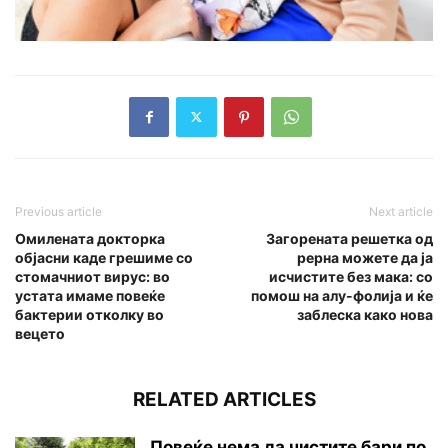
Previous article
Next article
Омилената докторка
Загорената решетка од
објасни каде грешиме со
рерна можете да ја
стомачниот вирус: во
исчистите без мака: со
устата имаме повеќе
помош на алу-фолија и ќе
бактерии отколку во
заблеска како нова
вецето
RELATED ARTICLES
Повеќе нема да чистите бари по