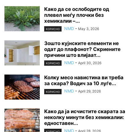
Како да се ослободите од
плевел меѓу плочки без
хемикалии –...
NMD
-
May 3, 2026
КОРИСНО
Зошто кујнските елементи не
одат до плафонот? Скриените
причини што влијаат...
NMD
-
April 30, 2026
КОРИСНО
Колку месо навистина ви треба
за скара? Водич за 10 луѓе...
NMD
-
April 29, 2026
КОРИСНО
Како да ја исчистите скарата за
неколку минути без хемикалии:
едноставен...
NMD
-
April 28, 2026
КОРИСНО