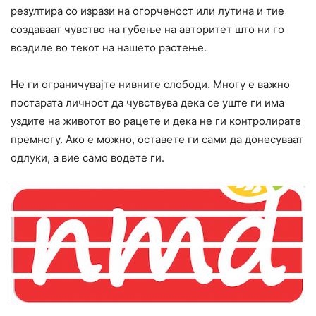
резултира со изрази на огорченост или лутина и тие
создаваат чувство на губење на авторитет што ни го
всадиле во текот на нашето растење.
Не ги ограничувајте нивните слободи. Многу е важно
постарата личност да чувствува дека се уште ги има
уздите на животот во рацете и дека не ги контролирате
премногу. Ако е можно, оставете ги сами да донесуваат
одлуки, а вие само водете ги.