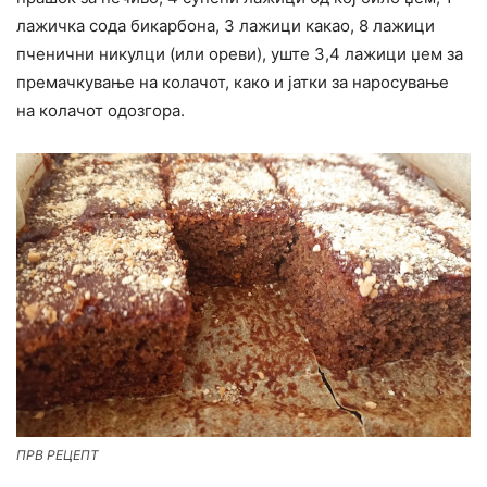
лажичка сода бикарбона, 3 лажици какао, 8 лажици
пченични никулци (или ореви), уште 3,4 лажици џем за
премачкување на колачот, како и јатки за наросување
на колачот одозгора.
ПРВ РЕЦЕПТ