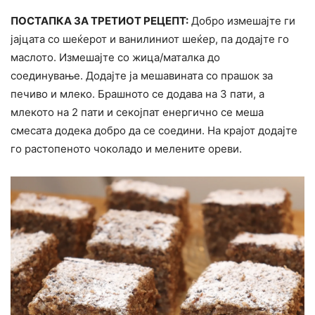
ПОСТАПКА ЗА ТРЕТИОТ РЕЦЕПТ:
Добро измешајте ги
јајцата со шеќерот и ванилиниот шеќер, па додајте го
маслото. Измешајте со жица/маталка до
соединување. Додајте ја мешавината со прашок за
печиво и млеко. Брашното се додава на 3 пати, а
млекото на 2 пати и секојпат енергично се меша
смесата додека добро да се соедини. На крајот додајте
го растопеното чоколадо и мелените ореви.