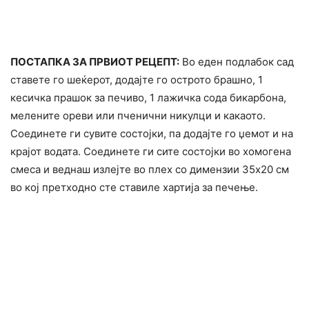
ПОСТАПКА ЗА ПРВИОТ РЕЦЕПТ:
Во еден подлабок сад
ставете го шеќерот, додајте го острото брашно, 1
кесичка прашок за печиво, 1 лажичка сода бикарбона,
мелените ореви или пченични никулци и какаото.
Соединете ги сувите состојки, па додајте го џемот и на
крајот водата. Соединете ги сите состојки во хомогена
смеса и веднаш излејте во плех со димензии 35х20 см
во кој претходно сте ставиле хартија за печење.