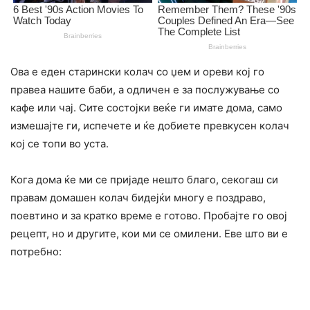
Oва е еден старински колач со џем и ореви кој го
правеа нашите баби, а одличен е за послужување со
кафе или чај. Сите состојки веќе ги имате дома, само
измешајте ги, испечете и ќе добиете превкусен колач
кој се топи во уста.
Кога дома ќе ми се пријаде нешто благо, секогаш си
правам домашен колач бидејќи многу е поздраво,
поевтино и за кратко време е готово. Пробајте го овој
рецепт, но и другите, кои ми се омилени. Еве што ви е
потребно: