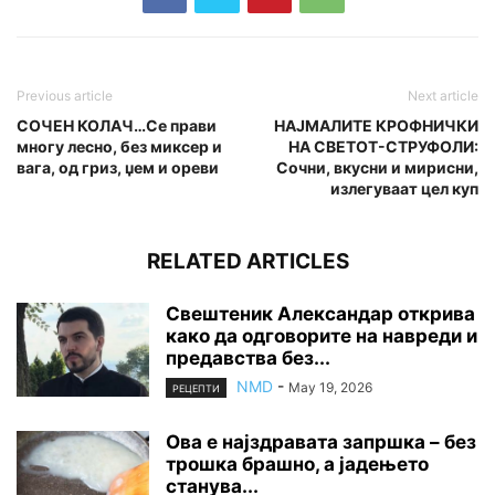
Previous article
Next article
СОЧЕН КОЛАЧ…Се прави
НАЈМАЛИТЕ КРОФНИЧКИ
многу лесно, без миксер и
НА СВЕТОТ-СТРУФОЛИ:
вага, од гриз, џем и ореви
Сочни, вкусни и мирисни,
излегуваат цел куп
RELATED ARTICLES
Свештеник Александар открива
како да одговорите на навреди и
предавства без...
NMD
-
May 19, 2026
РЕЦЕПТИ
Ова е најздравата запршка – без
трошка брашно, а јадењето
станува...