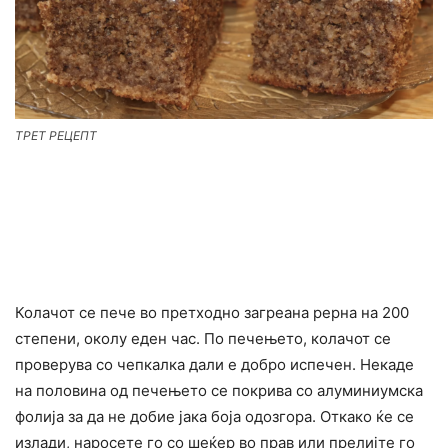
ТРЕТ РЕЦЕПТ
Колачот се пече во претходно загреана рерна на 200
степени, околу еден час. По печењето, колачот се
проверува со чепкалка дали е добро испечен. Некаде
на половина од печењето се покрива со алуминиумска
фолија за да не добие јака боја одозгора. Откако ќе се
излади, наросете го со шеќер во прав или прелијте го