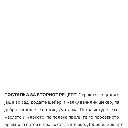
ПОСТАПКА ЗА ВТОРИОТ РЕЦЕПТ:
Скршете го целото
јајце во сад, додајте шеќер и малку ванилин шеќер, па
добро соединете со жица/маталка. Потоа истурете го
маслото и млекото, па полека прелијте го просеаното
брашно, а потоа и прашокот за печиво. Добро измешајте