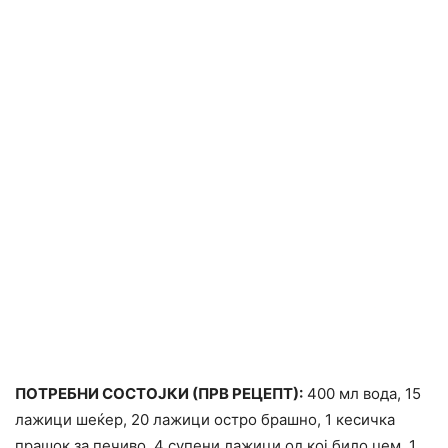
ПОТРЕБНИ СОСТОЈКИ (ПРВ РЕЦЕПТ):
400 мл вода, 15
лажици шеќер, 20 лажици остро брашно, 1 кесичка
прашок за печиво, 4 супени лажици од кој било џем, 1