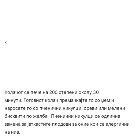
<
Колачот се пече на 200 степени околу 30
минути. Готовиот колач премачкајте го со џем и
наросете го со пченични никулци, ореви или мелени
бисквити по желба. Пченични никулци се одлична
замена за јаткастите плодови за оние кои се алергични
на нив.