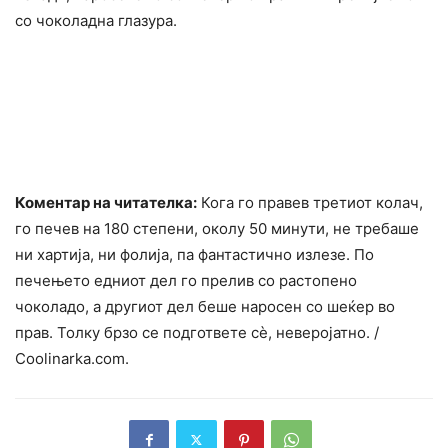
со чоколадна глазура.
Коментар на читателка:
Кога го правев третиот колач,
го печев на 180 степени, околу 50 минути, не требаше
ни хартија, ни фолија, па фантастично излезе. По
печењето едниот дел го прелив со растопено
чоколадо, а другиот дел беше наросен со шеќер во
прав. Толку брзо се подгответе сѐ, неверојатно. /
Сoolinarka.сom.