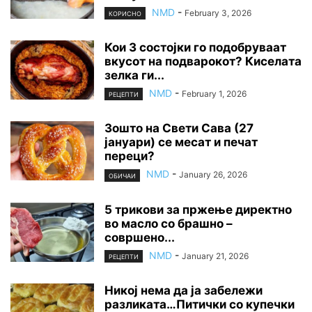
NMD
-
February 3, 2026
КОРИСНО
Кои 3 состојки го подобруваат
вкусот на подварокот? Киселата
зелка ги...
NMD
-
February 1, 2026
РЕЦЕПТИ
Зошто на Свети Сава (27
јануари) се месат и печат
переци?
NMD
-
January 26, 2026
ОБИЧАИ
5 трикови за пржење директно
во масло со брашно –
совршено...
NMD
-
January 21, 2026
РЕЦЕПТИ
Никој нема да ја забележи
разликата…Питички со купечки