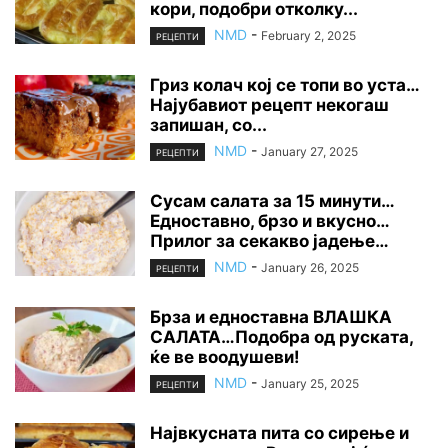
кори, подобри отколку...
NMD
-
February 2, 2025
РЕЦЕПТИ
Гриз колач кој се топи во уста…
Најубавиот рецепт некогаш
запишан, со...
NMD
-
January 27, 2025
РЕЦЕПТИ
Сусам салата за 15 минути…
Едноставно, брзо и вкусно…
Прилог за секакво јадење…
NMD
-
January 26, 2025
РЕЦЕПТИ
Брза и едноставна ВЛАШКА
САЛАТА…Подобра од руската,
ќе ве воодушеви!
NMD
-
January 25, 2025
РЕЦЕПТИ
Највкусната пита со сирење и