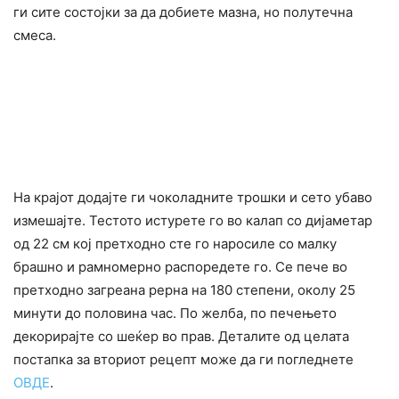
ги сите состојки за да добиете мазна, но полутечна
смеса.
На крајот додајте ги чоколадните трошки и сето убаво
измешајте. Тестото истурете го во калап со дијаметар
од 22 см кој претходно сте го наросиле со малку
брашно и рамномерно распоредете го. Се пече во
претходно загреана рерна на 180 степени, околу 25
минути до половина час. По желба, по печењето
декорирајте со шеќер во прав. Деталите од целата
постапка за вториот рецепт може да ги погледнете
ОВДЕ
.