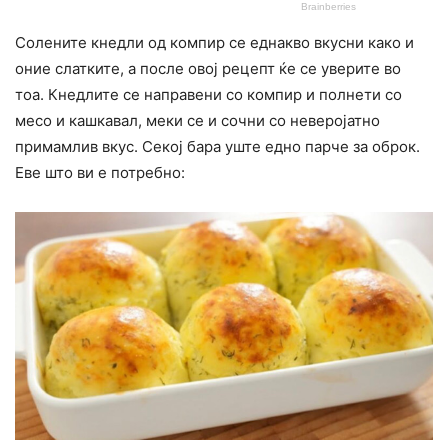
Солените кнедли од компир се еднакво вкусни како и
оние слатките, а после овој рецепт ќе се уверите во
тоа. Кнедлите се направени со компир и полнети со
месо и кашкавал, меки се и сочни со неверојатно
примамлив вкус. Секој бара уште едно парче за оброк.
Еве што ви е потребно: