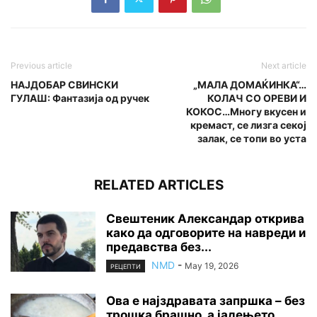
Previous article
Next article
НАЈДОБАР СВИНСКИ
„МАЛА ДОМАЌИНКА“…
ГУЛАШ: Фантазија од ручек
КОЛАЧ СО ОРЕВИ И
КОКОС…Многу вкусен и
кремаст, се лизга секој
залак, се топи во уста
RELATED ARTICLES
Свештеник Александар открива
како да одговорите на навреди и
предавства без...
NMD
-
May 19, 2026
РЕЦЕПТИ
Ова е најздравата запршка – без
трошка брашно, а јадењето