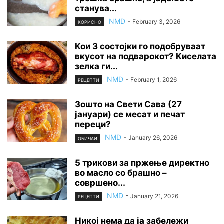
станува...
NMD
-
February 3, 2026
КОРИСНО
Кои 3 состојки го подобруваат
вкусот на подварокот? Киселата
зелка ги...
NMD
-
February 1, 2026
РЕЦЕПТИ
Зошто на Свети Сава (27
јануари) се месат и печат
переци?
NMD
-
January 26, 2026
ОБИЧАИ
5 трикови за пржење директно
во масло со брашно –
совршено...
NMD
-
January 21, 2026
РЕЦЕПТИ
Никој нема да ја забележи