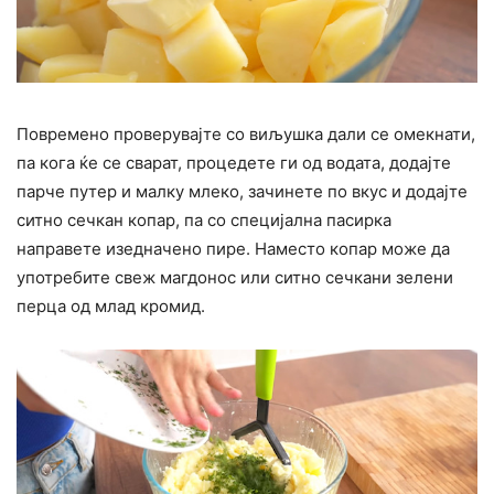
Повремено проверувајте со виљушка дали се омекнати,
па кога ќе се сварат, процедете ги од водата, додајте
парче путер и малку млеко, зачинете по вкус и додајте
ситно сечкан копар, па со специјална пасирка
направете изедначено пире. Наместо копар може да
употребите свеж магдонос или ситно сечкани зелени
перца од млад кромид.