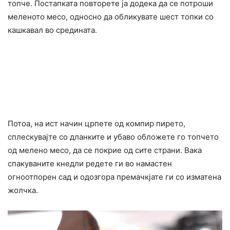
топче. Постапката повторете ја додека да се потроши
меленото месо, односно да обликувате шест топки со
кашкавал во средината.
Потоа, на ист начин црпете од компир пирето,
сплескувајте со дланките и убаво обложете го топчето
од мелено месо, да се покрие од сите страни. Вака
спакуваните кнедли редете ги во намастен
огноотпорен сад и одозгора премачкјате ги со изматена
жолчка.