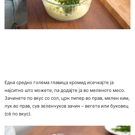
Една средно голема главица кромид исечкајте ја
најситно што можете, па додајте ја во меленото месо.
Зачинете по вкус со сол, црн пипер во прав, мелен ким,
лук во прав, сув зеленчуков зачин – вегета или буковец
(сè по вкус).