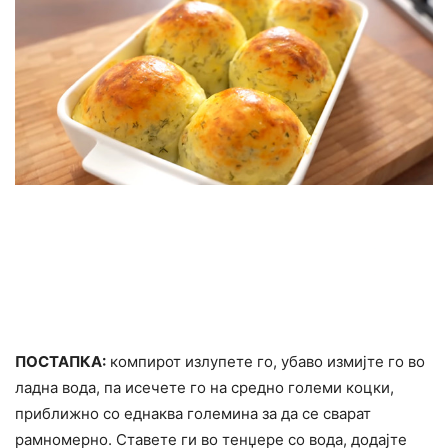
ПОСТАПКА:
компирот излупете го, убаво измијте го во
ладна вода, па исечете го на средно големи коцки,
приближно со еднаква големина за да се сварат
рамномерно. Ставете ги во тенџере со вода, додајте