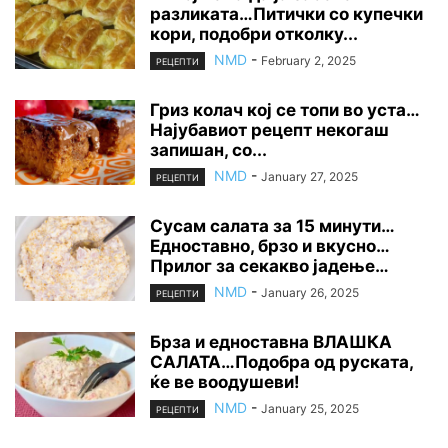
разликата…Питички со купечки
кори, подобри отколку...
NMD
-
February 2, 2025
РЕЦЕПТИ
Гриз колач кој се топи во уста…
Најубавиот рецепт некогаш
запишан, со...
NMD
-
January 27, 2025
РЕЦЕПТИ
Сусам салата за 15 минути…
Едноставно, брзо и вкусно…
Прилог за секакво јадење…
NMD
-
January 26, 2025
РЕЦЕПТИ
Брза и едноставна ВЛАШКА
САЛАТА…Подобра од руската,
ќе ве воодушеви!
NMD
-
January 25, 2025
РЕЦЕПТИ