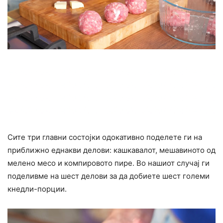
Сите три главни состојки одокативно поделете ги на
приближно еднакви делови: кашкавалот, мешавиното од
мелено месо и компировото пире. Во нашиот случај ги
поделивме на шест делови за да добиете шест големи
кнедли-порции.