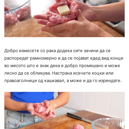
Добро измесете со рака додека сите зачини да се
распоредат рамномерно и да се појават едед вид конци
во месото што е знак дека е добро промешано и може
лесно да се обликува. Настрана исечете коцки или
правоаголници од кашкавал, а може и да го изрендате.