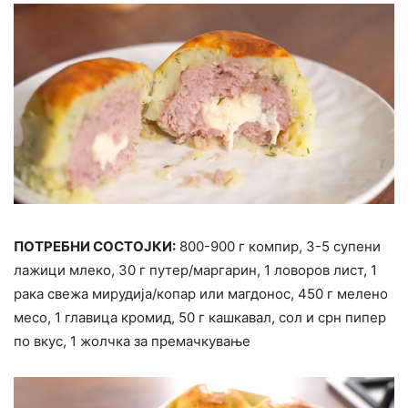
ПОТРЕБНИ СОСТОЈКИ:
800-900 г компир, 3-5 супени
лажици млеко, 30 г путер/маргарин, 1 ловоров лист, 1
рака свежа мирудија/копар или магдонос, 450 г мелено
месо, 1 главица кромид, 50 г кашкавал, сол и срн пипер
по вкус, 1 жолчка за премачкување