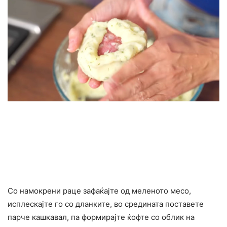
Со намокрени раце зафаќајте од меленото месо,
исплескајте го со дланките, во средината поставете
парче кашкавал, па формирајте ќофте со облик на