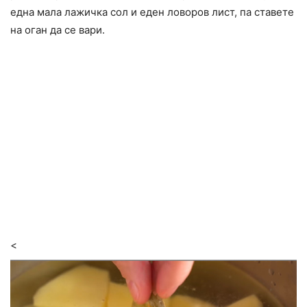
една мала лажичка сол и еден ловоров лист, па ставете
на оган да се вари.
<