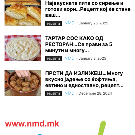
Највкусната пита со сирење и
готови кори…Рецепт кој ќе стане
ваш...
NMD
-
January 25, 2025
РЕЦЕПТИ
ТАРТАР СОС КАКО ОД
РЕСТОРАН…Се прави за 5
минути и многу...
NMD
-
January 8, 2025
РЕЦЕПТИ
ПРСТИ ДА ИЗЛИЖЕШ…Многу
вкусно јадење со ќофтиња,
евтино и едноставно, рецепт...
NMD
-
December 28, 2024
РЕЦЕПТИ