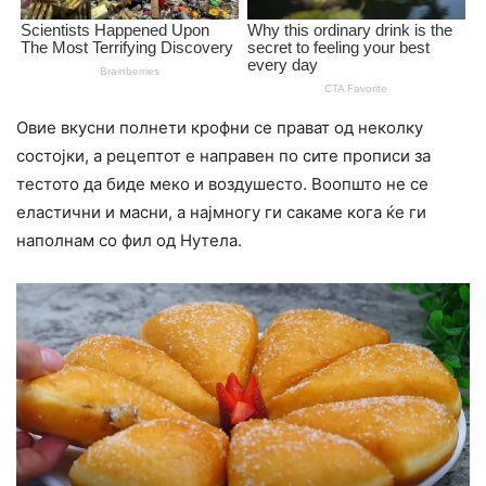
Овие вкусни полнети крофни се прават од неколку
состојки, а рецептот е направен по сите прописи за
тестото да биде меко и воздушесто. Воопшто не се
еластични и масни, а најмногу ги сакаме кога ќе ги
наполнам со фил од Нутела.