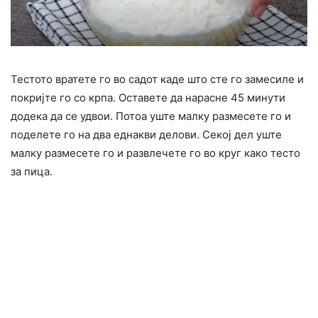
Тестото вратете го во садот каде што сте го замесиле и
покријте го со крпа. Оставете да нарасне 45 минути
додека да се удвои. Потоа уште малку размесете го и
поделете го на два еднакви делови. Секој дел уште
малку размесете го и развлечете го во круг како тесто
за пица.