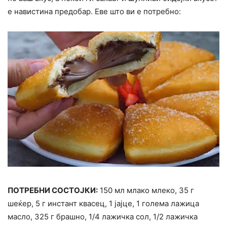
е навистина предобар. Еве што ви е потребно:
ПОТРЕБНИ СОСТОЈКИ:
150 мл млако млеко, 35 г
шеќер, 5 г инстант квасец, 1 јајце, 1 голема лажица
масло, 325 г брашно, 1/4 лажичка сол, 1/2 лажичка