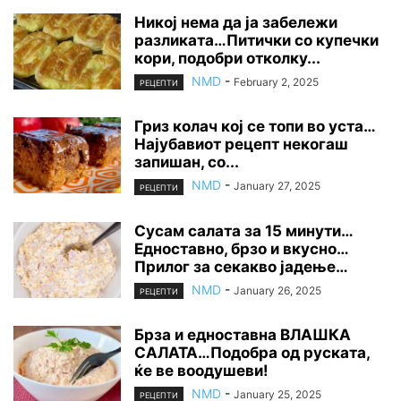
Никој нема да ја забележи
разликата…Питички со купечки
кори, подобри отколку...
NMD
-
February 2, 2025
РЕЦЕПТИ
Гриз колач кој се топи во уста…
Најубавиот рецепт некогаш
запишан, со...
NMD
-
January 27, 2025
РЕЦЕПТИ
Сусам салата за 15 минути…
Едноставно, брзо и вкусно…
Прилог за секакво јадење…
NMD
-
January 26, 2025
РЕЦЕПТИ
Брза и едноставна ВЛАШКА
САЛАТА…Подобра од руската,
ќе ве воодушеви!
NMD
-
January 25, 2025
РЕЦЕПТИ