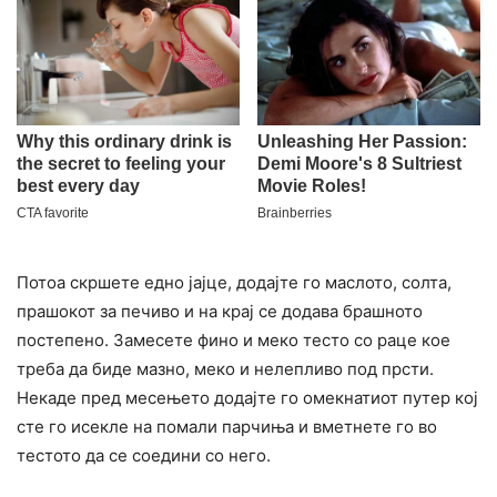
Потоа скршете едно јајце, додајте го маслото, солта,
прашокот за печиво и на крај се додава брашното
постепено. Замесете фино и меко тесто со раце кое
треба да биде мазно, меко и нелепливо под прсти.
Некаде пред месењето додајте го омекнатиот путер кој
сте го исекле на помали парчиња и вметнете го во
тестото да се соедини со него.