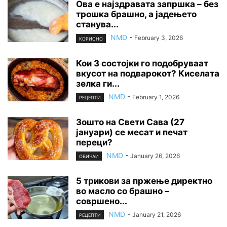
Ова е најздравата запршка – без
трошка брашно, а јадењето
станува...
NMD
-
February 3, 2026
КОРИСНО
Кои 3 состојки го подобруваат
вкусот на подварокот? Киселата
зелка ги...
NMD
-
February 1, 2026
РЕЦЕПТИ
Зошто на Свети Сава (27
јануари) се месат и печат
переци?
NMD
-
January 26, 2026
ОБИЧАИ
5 трикови за пржење директно
во масло со брашно –
совршено...
NMD
-
January 21, 2026
РЕЦЕПТИ