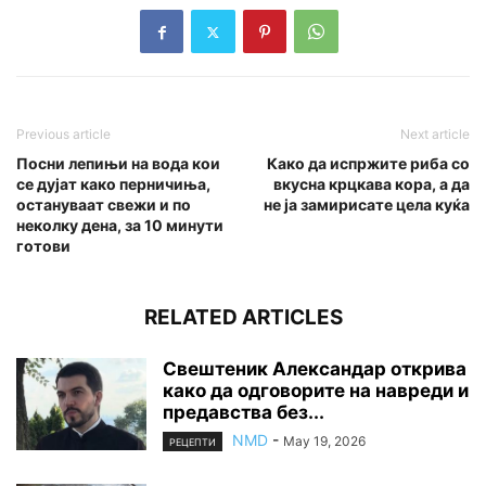
Previous article
Next article
Посни лепињи на вода кои
Како да испржите риба со
се дујат како перничиња,
вкусна крцкава кора, а да
остануваат свежи и по
не ја замирисате цела куќа
неколку дена, за 10 минути
готови
RELATED ARTICLES
Свештеник Александар открива
како да одговорите на навреди и
предавства без...
NMD
-
May 19, 2026
РЕЦЕПТИ