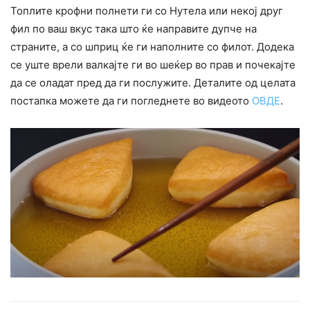
Топлите крофни полнети ги со Нутела или некој друг
фил по ваш вкус така што ќе направите дупче на
страните, а со шприц ќе ги наполните со филот. Додека
се уште врели валкајте ги во шеќер во прав и почекајте
да се оладат пред да ги послужите. Деталите од целата
постапка можете да ги погледнете во видеото
ОВДЕ
.