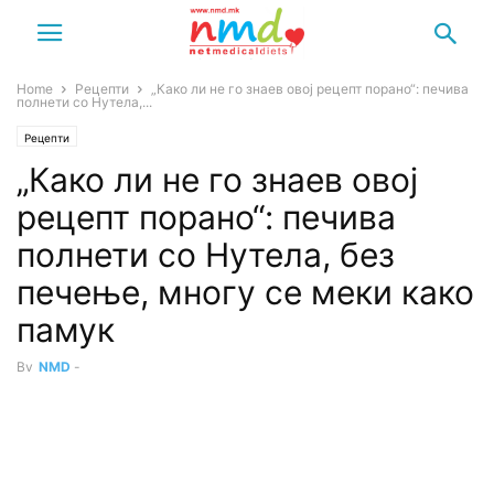
Home
Рецепти
„Како ли не го знаев овој рецепт порано“: печива
полнети со Нутела,...
Рецепти
„Како ли не го знаев овој
рецепт порано“: печива
полнети со Нутела, без
печење, многу се меки како
памук
By
NMD
-