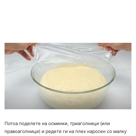
Потоа поделете на осминки, триаголници (или
правоаголници) и редете ги на плех наросен со малку