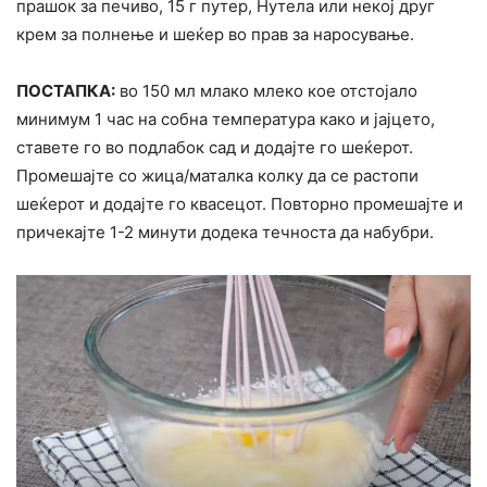
прашок за печиво, 15 г путер, Нутела или некој друг
крем за полнење и шеќер во прав за наросување.
ПОСТАПКА:
во 150 мл млако млеко кое отстојало
минимум 1 час на собна температура како и јајцето,
ставете го во подлабок сад и додајте го шеќерот.
Промешајте со жица/маталка колку да се растопи
шеќерот и додајте го квасецот. Повторно промешајте и
причекајте 1-2 минути додека течноста да набубри.