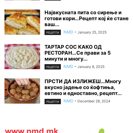
Највкусната пита со сирење и
готови кори…Рецепт кој ќе стане
ваш...
NMD
-
January 25, 2025
РЕЦЕПТИ
ТАРТАР СОС КАКО ОД
РЕСТОРАН…Се прави за 5
минути и многу...
NMD
-
January 8, 2025
РЕЦЕПТИ
ПРСТИ ДА ИЗЛИЖЕШ…Многу
вкусно јадење со ќофтиња,
евтино и едноставно, рецепт...
NMD
-
December 28, 2024
РЕЦЕПТИ