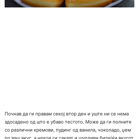
Почнав да ги правам секој втор ден и уште ни се нема
здосадено од што е убаво тестото. Може да ги полните
со различни кремови, пудинг од ванила, чоколадо, џем
по ваш вкус, а некои ги сакаат и шупливи бидејќи вкусот