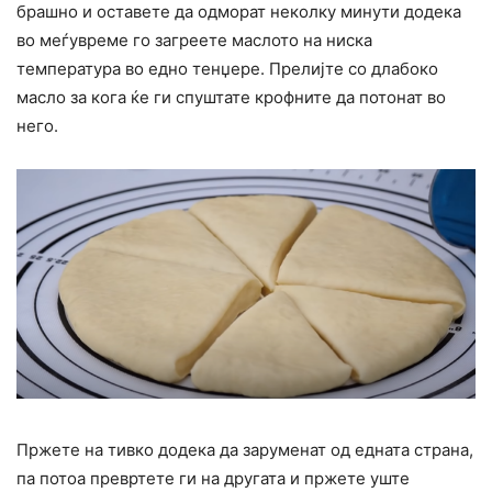
брашно и оставете да одморат неколку минути додека
во меѓувреме го загреете маслото на ниска
температура во едно тенџере. Прелијте со длабоко
масло за кога ќе ги спуштате крофните да потонат во
него.
Пржете на тивко додека да заруменат од едната страна,
па потоа превртете ги на другата и пржете уште