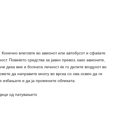
 Конечно влеговте во авионот или автобусот и сфаќате
ост. Повеќето средства за јавен превоз, како авионите,
ачи дека вие и болната личност ќе го делите воздухот во
ожете да направите многу во врска со ова освен да ги
се избањате и да ја промените облеката.
дици од патувањето