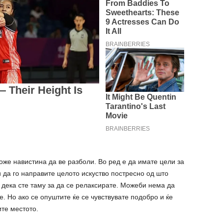
же навистина да ве разболи. Во ред е да имате цели за
и да го направите целото искуство постресно од што
 дека сте таму за да се релаксирате. Можеби нема да
е. Но ако се опуштите ќе се чувствувате подобро и ќе
те местото.