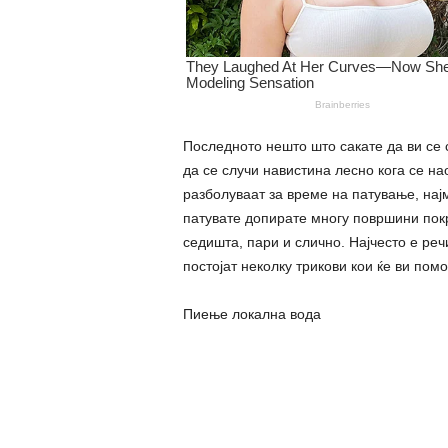
Последното нешто што сакате да ви се с
да се случи навистина лесно кога се на
разболуваат за време на патување, нај
патувате допирате многу површини покр
седишта, пари и слично. Најчесто е реч
постојат неколку трикови кои ќе ви пом
Пиење локална вода