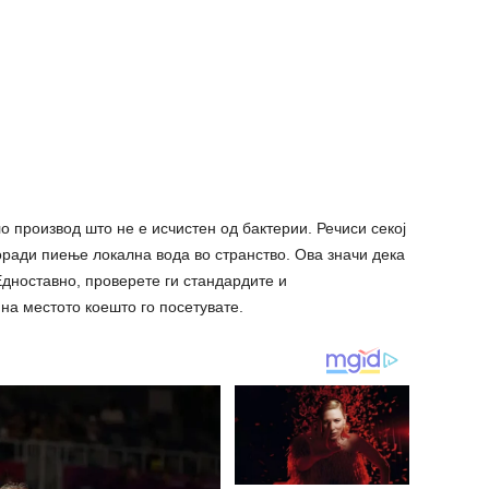
о производ што не е исчистен од бактерии. Речиси секој
оради пиење локална вода во странство. Ова значи дека
Едноставно, проверете ги стандардите и
на местото коешто го посетувате.