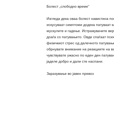
Болест „слободно време“
Изгледа дека оваа болест навистина по
искусуваат симптоми додека патуваат ка
мускулите и гадење. Истражувачите веру
доаѓа со патувањето. Овде спаѓаат пси
физичкиот стрес од далечното патување
обрнувате внимание на реакциите на ва
чувствувате ужасно по еден ден патува
јаделе добро и дали сте наспани.
Заразување во јавен превоз