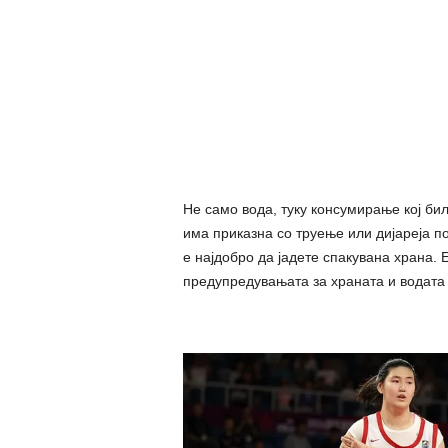
Не само вода, туку консумирање кој бил
има приказна со труење или дијареја п
е најдобро да јадете спакувана храна. 
предупредувањата за храната и водата 