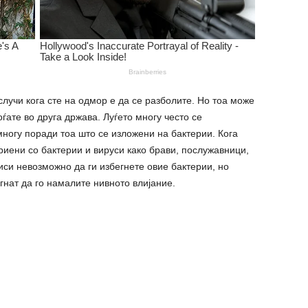
лучи кога сте на одмор е да се разболите. Но тоа може
оѓате во друга држава. Луѓето многу често се
многу поради тоа што се изложени на бактерии. Кога
иени со бактерии и вируси како брави, послужавници,
иси невозможно да ги избегнете овие бактерии, но
огнат да го намалите нивното влијание.