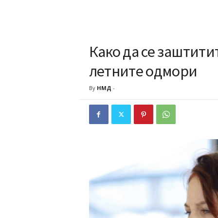
Како да се заштити
летните одмори
By
НМД
-