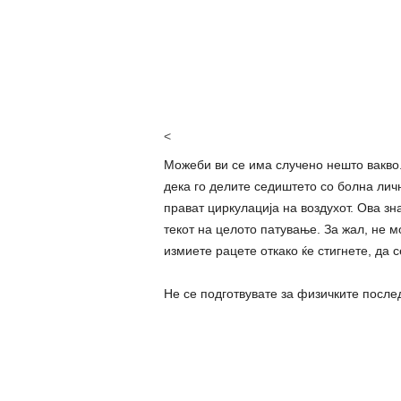
<
Можеби ви се има случено нешто вакво.
дека го делите седиштето со болна личн
прават циркулација на воздухот. Ова зн
текот на целото патување. За жал, не м
измиете рацете откако ќе стигнете, да 
Не се подготвувате за физичките после