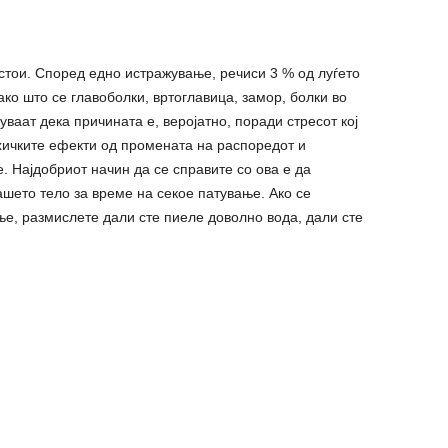
стои. Според едно истражување, речиси 3 % од луѓето
ко што се главоболки, вртоглавица, замор, болки во
ваат дека причината е, веројатно, поради стресот кој
хичките ефекти од промената на распоредот и
. Најдобриот начин да се справите со ова е да
шето тело за време на секое патување. Ако се
ње, размислете дали сте пиеле доволно вода, дали сте