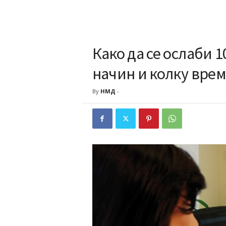
Како да се ослаби 
начин и колку врем
By
НМД
-