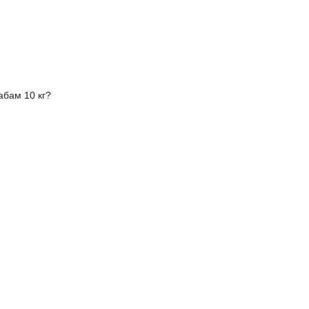
абам 10 кг?