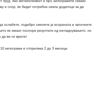
т труд. Ако метаболизмот е брз, килограмите секако
ку е спор, ќе бидат потребни некои додатоци за да
да ослабете, подобро сменете ја исхраната и започнете
ето ќе имаат поспори резултати од изгладнувањето, но
да ви се вратат.
 10 килограми е отприлика 2 до 3 месеци.