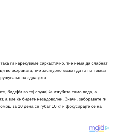
 така ги нарекуваме саркастично, тие нема да слабеат
ци во исхраната, тие засигурно можат да го поттикнат
арушување на здравјето.
е, бидејќи во тој случај ќе изгубите само вода, а
ат, а вие ќе бидете незадоволни. Значи, заборавете ги
помош за 10 дена се губат 10 кг и фокусирајте се на