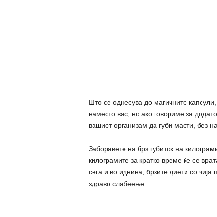
Што се однесува до магичните капсули,
наместо вас, но ако говориме за додато
вашиот организам да губи масти, без н
Заборавете на брз губиток на килограмит
килограмите за кратко време ќе се врат
сега и во иднина, брзите диети со чија 
здраво слабеење.