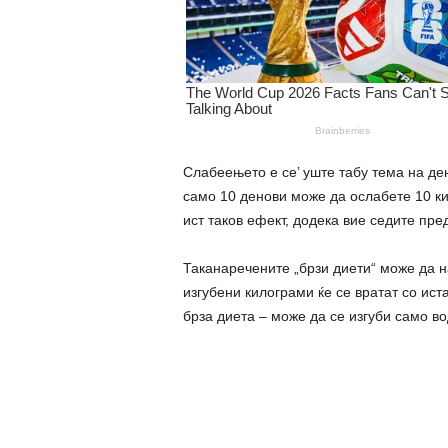
Слабеењето е се’ уште табу тема на де
само 10 денови може да ослабете 10 ки
ист таков ефект, додека вие седите пре
Таканаречените „брзи диети“ може да н
изгубени килограми ќе се вратат со иста
брза диета – може да се изгуби само во