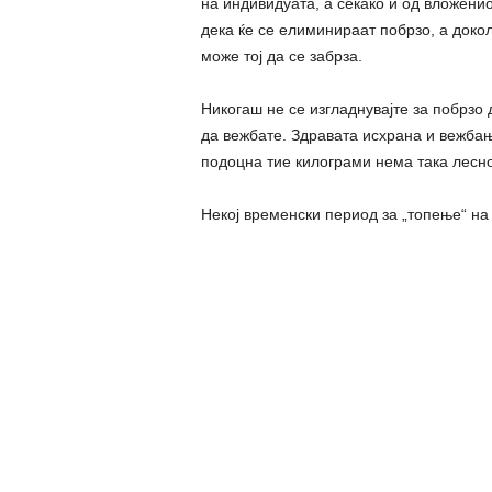
на индивидуата, а секако и од вложенио
дека ќе се елиминираат побрзо, а докол
може тој да се забрза.
Никогаш не се изгладнувајте за побрзо 
да вежбате. Здравата исхрана и вежбањ
подоцна тие килограми нема така лесно 
Некој временски период за „топење“ на