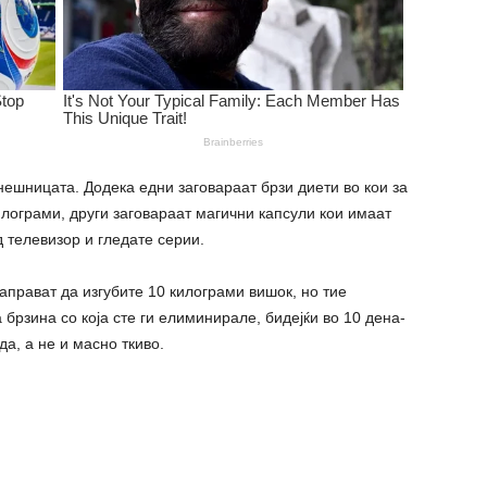
нешницата. Додека едни заговараат брзи диети во кои за
лограми, други заговараат магични капсули кои имаат
д телевизор и гледате серии.
аправат да изгубите 10 килограми вишок, но тие
 брзина со која сте ги елиминирале, бидејќи во 10 дена-
да, а не и масно ткиво.