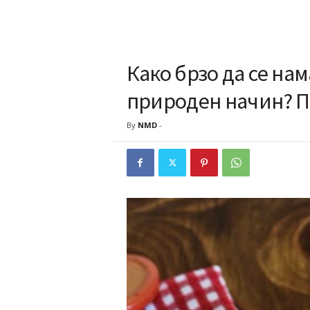
Како брзо да се на
природен начин? По
By
NMD
-