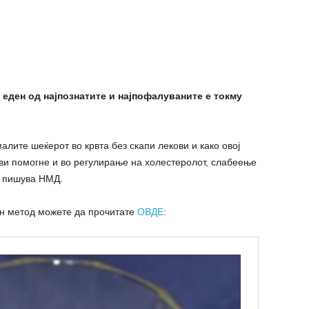
 еден од најпознатите и најпофалуваните е токму
алите шеќерот во крвта без скапи лекови и како овој
ви помогне и во регулирање на холестеролот, слабеење
, пишува НМД.
ен метод можете да прочитате
ОВДЕ
: