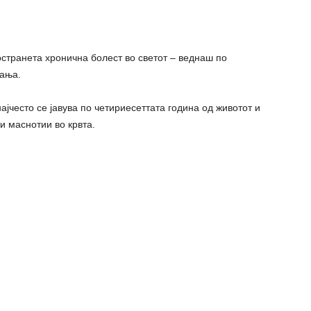
остранета хронична болест во светот – веднаш по
вања.
 најчесто се јавува по четириесеттата година од животот и
ни маснотии во крвта.