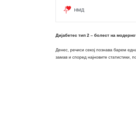
Дијабетес тип 2 – болест на модерн
Денес, речиси секој познава барем едн
замав и според најновите статистики, п