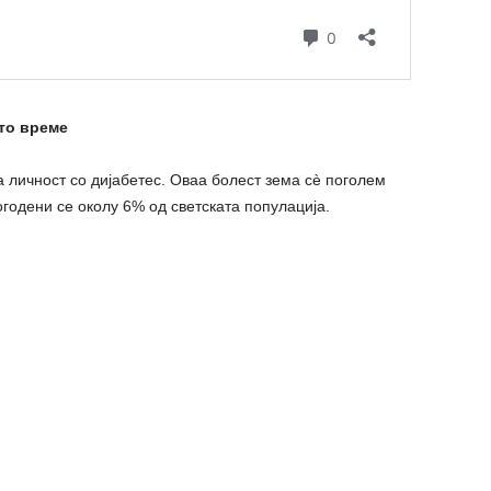
ото време
а личност со дијабетес. Оваа болест зема сè поголем
огодени се околу 6% од светската популација.