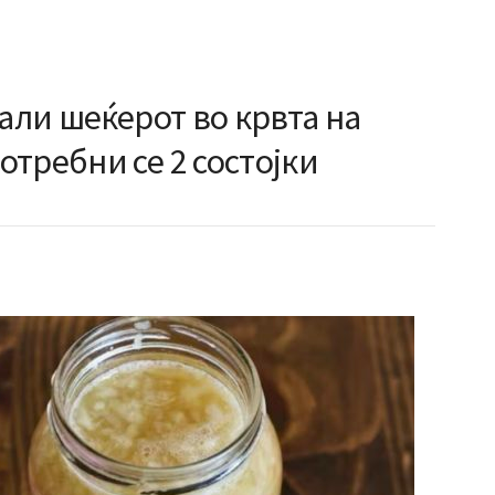
мали шеќерот во крвта на
требни се 2 состојки