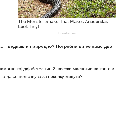
та – веднаш и природно? Потребни ви се само два
омогне кај дијабетес тип 2, високи маснотии во крвта и
 а да се подготвува за неколку минути?