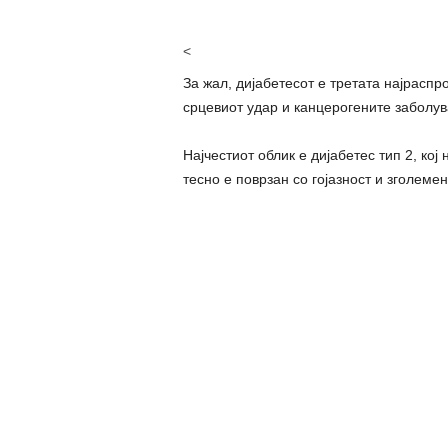
<
За жал, дијабетесот е третата најраспр
срцевиот удар и канцерогените заболу
Најчестиот облик е дијабетес тип 2, кој
тесно е поврзан со гојазност и зголеме