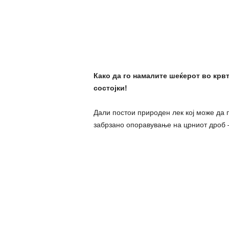
Како да го намалите шеќерот во крв
состојки!
Дали постои природен лек кој може да п
забрзано опоравување на црниот дроб –