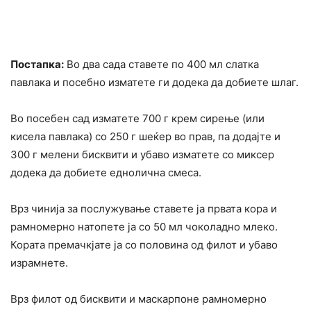
Постапка:
Во два сада ставете по 400 мл слатка
павлака и посебно изматете ги додека да добиете шлаг.
Во посебен сад изматете 700 г крем сирење (или
кисела павлака) со 250 г шеќер во прав, па додајте и
300 г мелени бисквити и убаво изматете со миксер
додека да добиете еднолична смеса.
Врз чинија за послужување ставете ја првата кора и
рамномерно натопете ја со 50 мл чоколадно млеко.
Кората премачкјате ја со половина од филот и убаво
израмнете.
Врз филот од бисквити и маскарпоне рамномерно