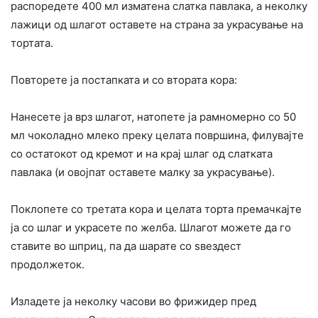
распоредете 400 мл изматена слатка павлака, а неколку
лажици од шлагот оставете на страна за украсување на
тортата.
Повторете ја постапката и со втората кора:
Нанесете ја врз шлагот, натопете ја рамномерно со 50
мл чоколадно млеко преку целата површина, филувајте
со остатокот од кремот и на крај шлаг од слатката
павлака (и овојпат оставете малку за украсување).
Поклопете со третата кора и целата торта премачкајте
ја со шлаг и украсете по желба. Шлагот можете да го
ставите во шприц, па да шарате со ѕвездест
продолжеток.
Изладете ја неколку часови во фрижидер пред