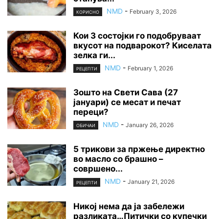
NMD
-
February 3, 2026
КОРИСНО
Кои 3 состојки го подобруваат
вкусот на подварокот? Киселата
зелка ги...
NMD
-
February 1, 2026
РЕЦЕПТИ
Зошто на Свети Сава (27
јануари) се месат и печат
переци?
NMD
-
January 26, 2026
ОБИЧАИ
5 трикови за пржење директно
во масло со брашно –
совршено...
NMD
-
January 21, 2026
РЕЦЕПТИ
Никој нема да ја забележи
разликата…Питички со купечки