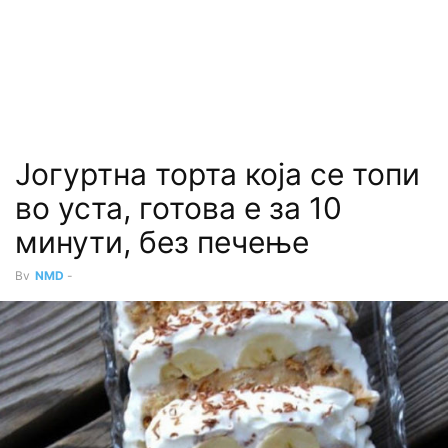
Јогуртна торта која се топи
во уста, готова е за 10
минути, без печење
By
NMD
-