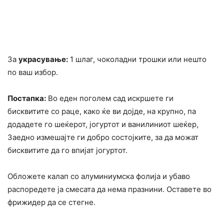
За
украсување:
1 шлаг, чоколадни трошки или нешто
по ваш избор.
Постапка:
Во еден поголем сад искршете ги
бисквитите со раце, како ќе ви дојде, на крупно, па
додадете го шеќерот, јогуртот и ванилиниот шеќер,
Заедно измешајте ги добро состојките, за да можат
бисквитите да го впијат јогуртот.
Обложете калап со алуминиумска фолија и убаво
распоредете ја смесата да нема празнини. Оставете во
фрижидер да се стегне.