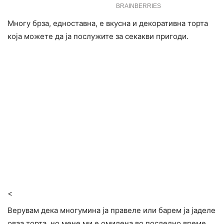
Многу брза, едноставна, е вкусна и декоративна торта
која можете да ја послужите за секакви пригоди.
<
Верувам дека многумина ја правеле или барем ја јаделе
оваа торта, но мене ми е омилена во последно време