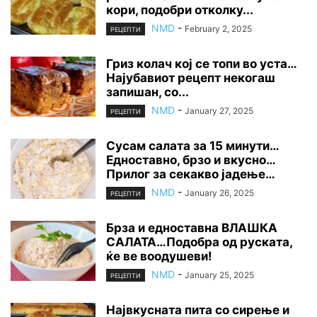
кори, подобри отколку...
NMD
-
February 2, 2025
РЕЦЕПТИ
Гриз колач кој се топи во уста…
Најубавиот рецепт некогаш
запишан, со...
NMD
-
January 27, 2025
РЕЦЕПТИ
Сусам салата за 15 минути…
Едноставно, брзо и вкусно…
Прилог за секакво јадење…
NMD
-
January 26, 2025
РЕЦЕПТИ
Брза и едноставна ВЛАШКА
САЛАТА…Подобра од руската,
ќе ве воодушеви!
NMD
-
January 25, 2025
РЕЦЕПТИ
Највкусната пита со сирење и