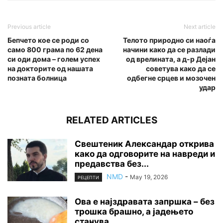
Previous article
Next article
Бепчето кое се роди со
Телото природно си наоѓа
само 800 грама по 62 дена
начини како да се разлади
си оди дома – голем успех
од врелината, а д-р Дејан
на докторите од нашата
советува како да се
позната болница
одбегне срцев и мозочен
удар
RELATED ARTICLES
Свештеник Александар открива
како да одговорите на навреди и
предавства без...
NMD
-
May 19, 2026
РЕЦЕПТИ
Ова е најздравата запршка – без
трошка брашно, а јадењето
станува...