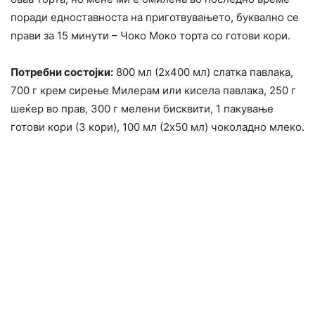
поради едноставноста на приготвувањето, буквално се
прави за 15 минути – Чоко Моко торта со готови кори.
Потребни состојки:
800 мл (2х400 мл) слатка павлака,
700 г крем сирење Милерам или кисела павлака, 250 г
шеќер во прав, 300 г мелени бисквити, 1 пакување
готови кори (3 кори), 100 мл (2х50 мл) чоколадно млеко.