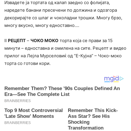
Извадете ја тортата од калап заедно со фолијата,
наредете банани пресечени по должина и одозгора
декорирајте со шлаг и чоколадни трошки. Многу брзо,
многу вкусно, многу едноставно….
II
РЕЦЕПТ
–
ЧОКО МОКО
торта која се прави за 15
минути – едноставна и омилена на сите. Рецепт и видео
прилог на Лејла Мурселовиќ од “Е-Кујна” – Чоко-моко
торта со готови кори.