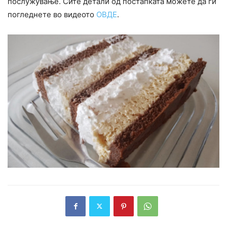
послужување. Сите детали од постапката можете да ги
погледнете во видеото
ОВДЕ
.