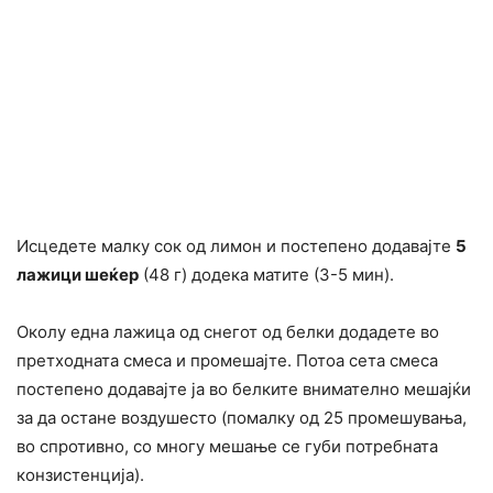
Исцедете малку сок од лимон и постепено додавајте
5
лажици шеќер
(48 г) додека матите (3-5 мин).
Околу една лажица од снегот од белки додадете во
претходната смеса и промешајте. Потоа сета смеса
постепено додавајте ја во белките внимателно мешајќи
за да остане воздушесто (помалку од 25 промешувања,
во спротивно, со многу мешање се губи потребната
конзистенција).