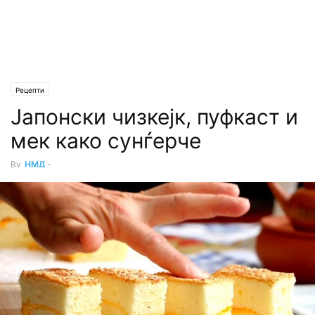
Рецепти
Јапонски чизкејк, пуфкаст и
мек како сунѓерче
By
НМД
-