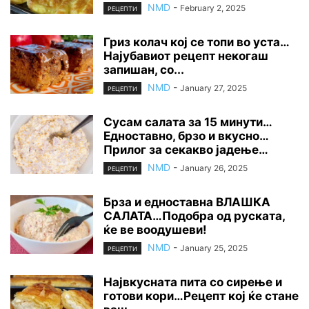
NMD
-
February 2, 2025
РЕЦЕПТИ
Гриз колач кој се топи во уста…
Најубавиот рецепт некогаш
запишан, со...
NMD
-
January 27, 2025
РЕЦЕПТИ
Сусам салата за 15 минути…
Едноставно, брзо и вкусно…
Прилог за секакво јадење…
NMD
-
January 26, 2025
РЕЦЕПТИ
Брза и едноставна ВЛАШКА
САЛАТА…Подобра од руската,
ќе ве воодушеви!
NMD
-
January 25, 2025
РЕЦЕПТИ
Највкусната пита со сирење и
готови кори…Рецепт кој ќе стане