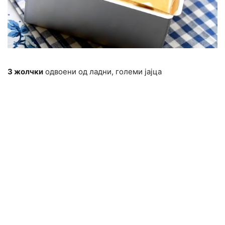
3 жолчки
одвоени од ладни, големи јајца