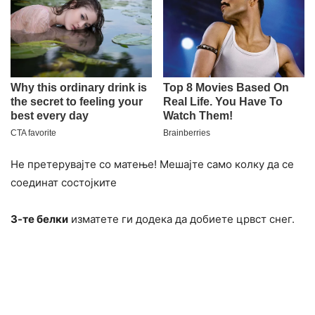
Не претерувајте со матење! Мешајте само колку да се
соединат состојките
3-те белки
изматете ги додека да добиете црвст снег.