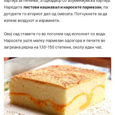
хартија за печење, а однадвор со алуминиумска хартија.
Наредете
листови кашкавал и наросете пармезан
, па
дотурете го вториот дел од смесата. Потчукнете за да
излезе воздухот и израмнете.
Овој сад ставете го во поголем сад исполнет со вода.
Наросете уште малку пармезан одозгора и печете во
загреана рерна на 130-150 степени, околу еден час.