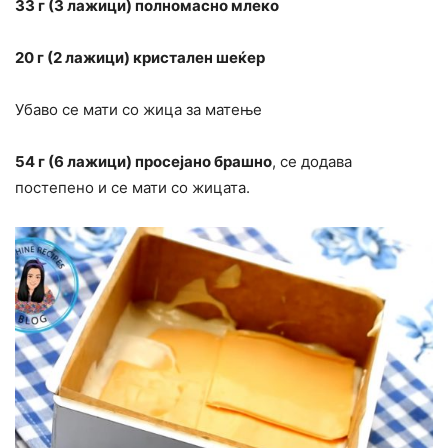
33 г (3 лажици) полномасно млеко
20 г (2 лажици) кристален шеќер
Убаво се мати со жица за матење
54 г (6 лажици) просејано брашно
, се додава
постепено и се мати со жицата.