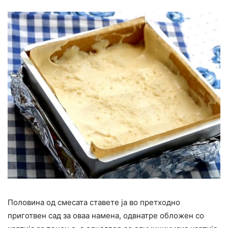
Половина од смесата ставете ја во претходно
приготвен сад за оваа намена, одвнатре обложен со