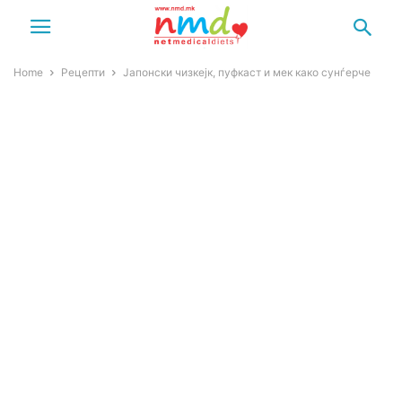
Home
Рецепти
Јапонски чизкејк, пуфкаст и мек како сунѓерче