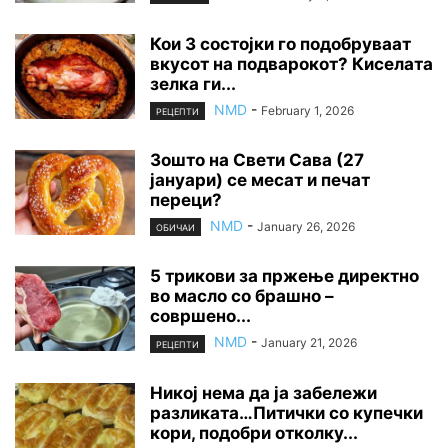
Кои 3 состојки го подобруваат
вкусот на подварокот? Киселата
зелка ги...
NMD
-
February 1, 2026
РЕЦЕПТИ
Зошто на Свети Сава (27
јануари) се месат и печат
переци?
NMD
-
January 26, 2026
ОБИЧАИ
5 трикови за пржење директно
во масло со брашно –
совршено...
NMD
-
January 21, 2026
РЕЦЕПТИ
Никој нема да ја забележи
разликата…Питички со купечки
кори, подобри отколку...