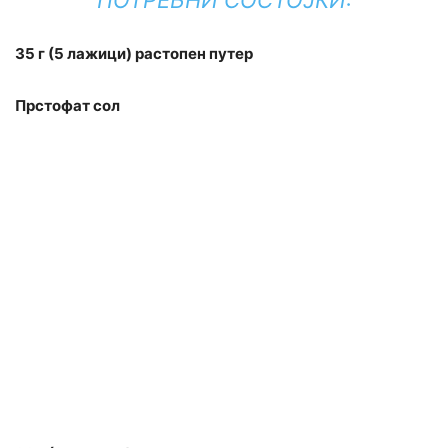
ПОТРЕБНИ СОСТОЈКИ:
35 г (5 лажици) растопен путер
Прстофат сол