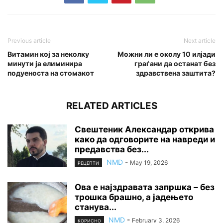
Previous article
Next article
Витамин кој за неколку
Можни ли е околу 10 илјади
минути ја елиминира
граѓани да останат без
подуеноста на стомакот
здравствена заштита?
RELATED ARTICLES
Свештеник Александар открива
како да одговорите на навреди и
предавства без...
NMD
-
May 19, 2026
РЕЦЕПТИ
Ова е најздравата запршка – без
трошка брашно, а јадењето
станува...
NMD
-
February 3, 2026
КОРИСНО