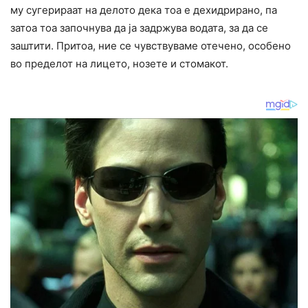
му сугерираат на делото дека тоа е дехидрирано, па
затоа тоа започнува да ја задржува водата, за да се
заштити. Притоа, ние се чувствуваме отечено, особено
во пределот на лицето, нозете и стомакот.