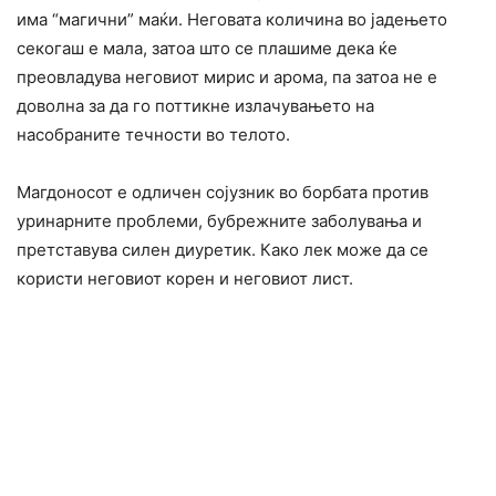
има “магични” маќи. Неговата количина во јадењето
секогаш е мала, затоа што се плашиме дека ќе
преовладува неговиот мирис и арома, па затоа не е
доволна за да го поттикне излачувањето на
насобраните течности во телото.
Магдоносот е одличен сојузник во борбата против
уринарните проблеми, бубрежните заболувања и
претставува силен диуретик. Како лек може да се
користи неговиот корен и неговиот лист.