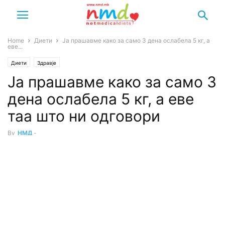
Home
Диети
Ја прашавме како за само 3 дена ослабела 5 кг, а
еве...
Диети
Здравје
Ја прашавме како за само 3
дена ослабела 5 кг, а еве
таа што ни одговори
By
НМД
-