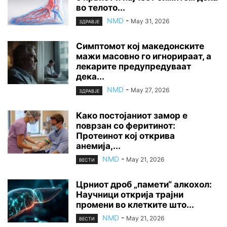
во телото...
NMD
-
May 31, 2026
ЗДРАВЈЕ
Симптомот кој македонските
мажи масовно го игнорираат, а
лекарите предупредуваат
дека...
NMD
-
May 27, 2026
ЗДРАВЈЕ
Како постојаниот замор е
поврзан со феритинот:
Протеинот кој открива
анемија,...
NMD
-
May 21, 2026
ВЕСТИ
Црниот дроб „памети“ алкохол:
Научници открија трајни
промени во клетките што...
NMD
-
May 21, 2026
ВЕСТИ