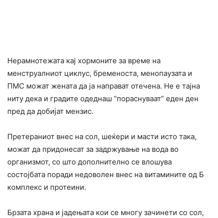
Нерамнотежата кај хормоните за време на
менструалниот циклус, бременоста, менопаузата и
ПМС можат жената да ја направат отечена. Не е тајна
ниту дека и градите одеднаш “пораснуваат” еден ден
пред да добијат мензис.
Претераниот внес на сол, шеќери и масти исто така,
можат да придонесат за задржување на вода во
организмот, со што дополнително се влошува
состојбата поради недоволен внес на витамините од Б
комплекс и протеини.
Брзата храна и јадењата кои се многу зачинети со сол,