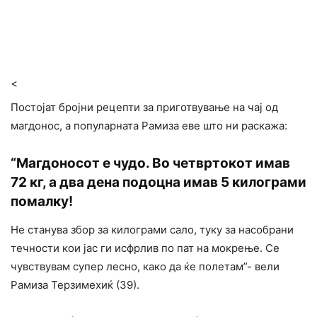
<
Постојат бројни рецепти за приготвување на чај од
магдонос, а популарната Рамиза еве што ни раскажа:
“Магдоносот е чудо. Во четвртокот имав
72 кг, а два дена подоцна имав 5 килограми
помалку!
Не станува збор за килограми сало, туку за насобрани
течности кои јас ги исфрлив по пат на мокрење. Се
чувствувам супер лесно, како да ќе полетам”- вели
Рамиза Терзимехиќ (39).