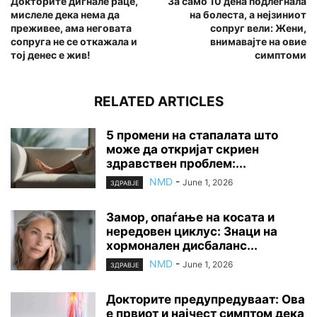
Докторите дигнале раце,
За само 10 дена подлегнала
мислеле дека нема да
на болеста, а нејзиниот
преживее, ама неговата
сопруг вели: Жени,
сопруга не се откажала и
внимавајте на овие
тој денес е жив!
симптоми
RELATED ARTICLES
5 промени на стапалата што
може да откријат скриен
здравствен проблем:...
NMD
-
June 1, 2026
ЗДРАВЈЕ
Замор, опаѓање на косата и
нередовен циклус: Знаци на
хормонален дисбаланс...
NMD
-
June 1, 2026
ЗДРАВЈЕ
Докторите предупредуваат: Ова
е првиот и најчест симптом дека