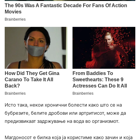
Исто така, некои хронични болести како што се на
бубрезите, белите дробови или артритисот, може да
предизвикаат задржување на вода во организмот.
Магдоносот е билка која ја користиме како зачин и која