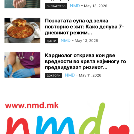
NMD
-
May 13, 2026
БИЛКАРСТВО
Познатата супа од зелка
повторно е хит: Како делува 7-
дневниот режим...
NMD
-
May 13, 2026
ДИЕТИ
Кардиолог открива кои две
вредности во крвта најмногу го
предвидуваат ризикот...
NMD
-
May 11, 2026
ДОКТОРИ