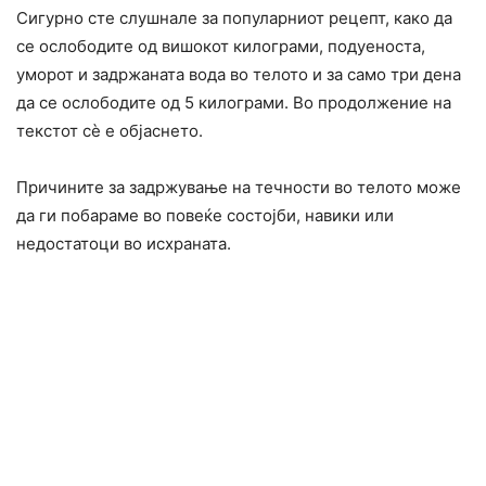
Сигурно сте слушнале за популарниот рецепт, како да
се ослободите од вишокот килограми, подуеноста,
уморот и задржаната вода во телото и за само три дена
да се ослободите од 5 килограми. Во продолжение на
текстот сè е објаснето.
Причините за задржување на течности во телото може
да ги побараме во повеќе состојби, навики или
недостатоци во исхраната.