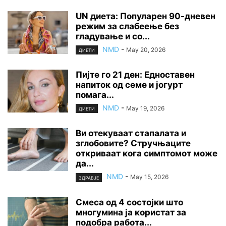
UN диета: Популарен 90-дневен
режим за слабеење без
гладување и со...
NMD
-
May 20, 2026
ДИЕТИ
Пијте го 21 ден: Едноставен
напиток од семе и јогурт
помага...
NMD
-
May 19, 2026
ДИЕТИ
Ви отекуваат стапалата и
зглобовите? Стручњаците
откриваат кога симптомот може
да...
NMD
-
May 15, 2026
ЗДРАВЈЕ
Смеса од 4 состојки што
многумина ја користат за
подобра работа...