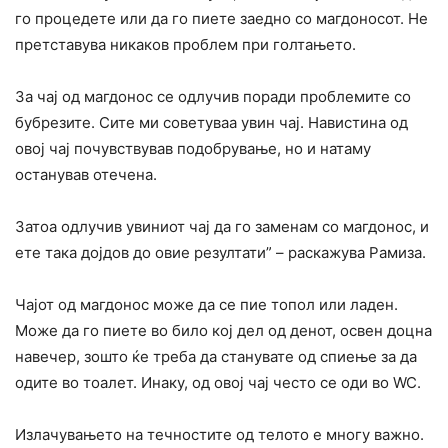
го процедете или да го пиете заедно со магдоносот. Не
претставува никаков проблем при голтањето.
За чај од магдонос се одлучив поради проблемите со
бубрезите. Сите ми советуваа увин чај. Навистина од
овој чај почувствував подобрување, но и натаму
останував отечена.
Затоа одлучив увиниот чај да го заменам со магдонос, и
ете така дојдов до овие резултати” – раскажува Рамиза.
Чајот од магдонос може да се пие топол или ладен.
Може да го пиете во било кој дел од денот, освен доцна
навечер, зошто ќе треба да станувате од спиење за да
одите во тоалет. Инаку, од овој чај често се оди во WC.
Излачувањето на течностите од телото е многу важно.