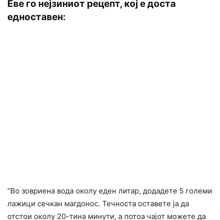
Еве го нејзиниот рецепт, кој е доста
едноставен:
“Во зовриена вода околу еден литар, додадете 5 големи
лажици сечкан магдонос. Течноста оставете ја да
отстои околу 20-тина минути, а потоа чајот можете да