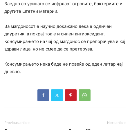
Заедно со урината се исфрлаат отровите, бактериите и
другите штетни материи.
За магдоносот е научно докажано дека е одличен
диуретик, а покрај тоа е и силен антиоксидант.
Консумирањето на чај од магдонос се препорачува и кај
здрави лица, но не смее да се претерува.
Консумирањето нека биде не повеќе од еден литар чај
дневно.
Previous article
Next article