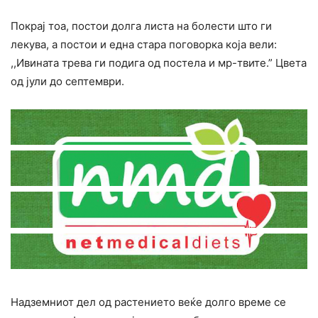
Покрај тоа, постои долга листа на болести што ги
лекува, а постои и една стара поговорка која вели:
,,Ивината трева ги подига од постела и мр-твите.” Цвета
од јули до септември.
Надземниот дел од растението веќе долго време се