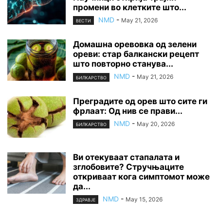
промени во клетките што...
NMD
-
May 21, 2026
ВЕСТИ
Домашна оревовка од зелени
ореви: стар балкански рецепт
што повторно станува...
NMD
-
May 21, 2026
БИЛКАРСТВО
Преградите од орев што сите ги
фрлаат: Од нив се прави...
NMD
-
May 20, 2026
БИЛКАРСТВО
Ви отекуваат стапалата и
зглобовите? Стручњаците
откриваат кога симптомот може
да...
NMD
-
May 15, 2026
ЗДРАВЈЕ