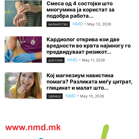
Смеса од 4 состојки што
многумина ја користат за
подобра работа...
NMD
-
May 13, 2026
БИЛКАРСТВО
Кардиолог открива кои две
вредности во крвта најмногу го
предвидуваат ризикот...
NMD
-
May 11, 2026
ДОКТОРИ
Кој магнезиум навистина
помага? Разликата меѓу цитрат,
глицинат и малат што...
NMD
-
May 10, 2026
ЗДРАВЈЕ