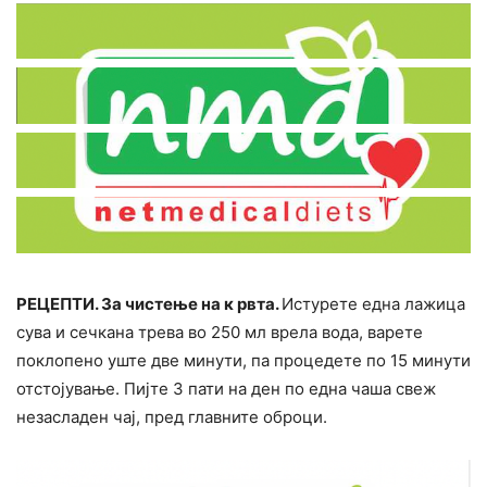
РЕЦЕПТИ. За чистење на к рвта.
Истурете една лажица
сува и сечкана трева во 250 мл врела вода, варете
поклопено уште две минути, па процедете по 15 минути
отстојување. Пијте 3 пати на ден по една чаша свеж
незасладен чај, пред главните оброци.