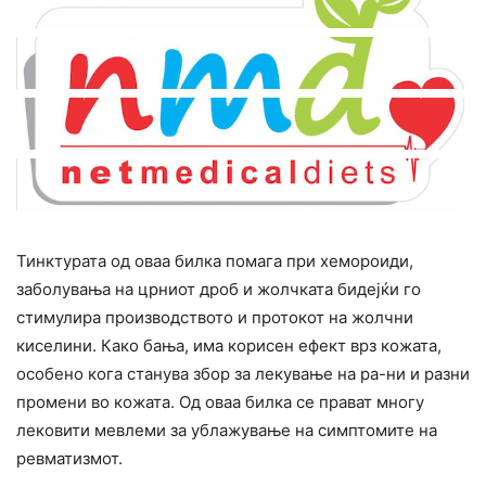
Тинктурата од оваа билка помага при хемороиди,
заболувања на црниот дроб и жолчката бидејќи го
стимулира производството и протокот на жолчни
киселини. Како бања, има корисен ефект врз кожата,
особено кога станува збор за лекување на ра-ни и разни
промени во кожата. Од оваа билка се прават многу
лековити мевлеми за ублажување на симптомите на
ревматизмот.