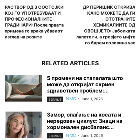
РАСТВОР ОД 3 СОСТОЈКИ
ДР ПЕРИШИЌ ОТКРИВА
КОЈ ГО УПОТРЕБУВААТ И
КАКО МОЖЕТЕ ДА ГИ
ПРОФЕСИОНАЛНИТЕ
ОТСТРАНИТЕ
ГРАДИНАРИ: После првата
ХЕМИКАЛИИТЕ ОД
примена го враќа убавиот
ОВОШЈЕТО: Јаболката
изглед на розите
лупете ги, а грозјето мијте
го барем половина час
RELATED ARTICLES
5 промени на стапалата што
може да откријат скриен
здравствен проблем:...
NMD
-
June 1, 2026
ЗДРАВЈЕ
Замор, опаѓање на косата и
нередовен циклус: Знаци на
хормонален дисбаланс...
NMD
-
June 1, 2026
ЗДРАВЈЕ