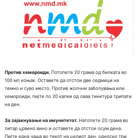
Против хемороиди.
Потопете 20 грама од билката во
100 мл коњак. Оставете да отстои две седмици на
темно и суво место. Против жолчни заболувања или
хемороиди, пијте по 20 капки од оваа тинктура трипати
на ден.
За зајакнување на имунитетот.
Натопете 20 грама во
литар црвено вино и оставете да отстои осум дена.
Пијте една чаша во текот на целиот ден, односно три