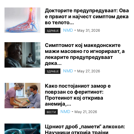
Докторите предупредуваат: Ова
е првиот и најчест симптом дека
во телото...
NMD
-
May 31, 2026
ЗДРАВЈЕ
Симптомот кој македонските
мажи масовно го игнорираат, а
лекарите предупредуваат
дека...
NMD
-
May 27, 2026
ЗДРАВЈЕ
Како постојаниот замор е
поврзан со феритинот:
Протеинот кој открива
анемија,...
NMD
-
May 21, 2026
ВЕСТИ
Црниот дроб „памети“ алкохол:
Научници открија трајни