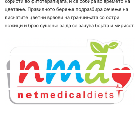
користи во фитотерапијата, и се собира во времето на
цветање. Правилното берење подразбира сечење на
лиснатите цветни врвови на гранчињата со остри
ножици и брзо сушење за да се зачува бојата и мирисот.