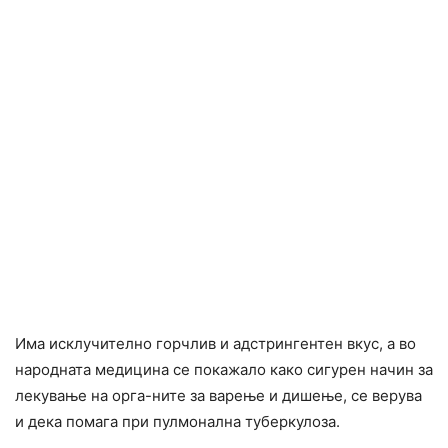
Има исклучително горчлив и адстрингентен вкус, а во
народната медицина се покажало како сигурен начин за
лекување на орга-ните за варење и дишење, се верува
и дека помага при пулмонална туберкулоза.