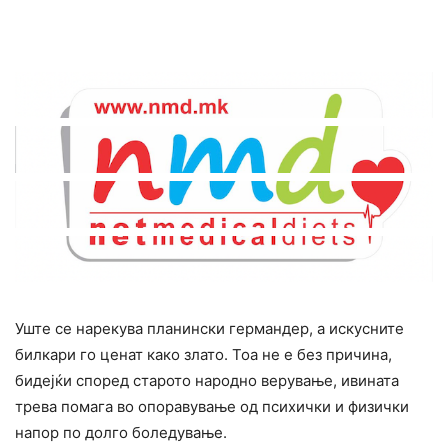
Уште се нарекува планински германдер, а искусните
билкари го ценат како злато. Тоа не е без причина,
бидејќи според старото народно верување, ивината
трева помага во опоравување од психички и физички
напор по долго боледување.