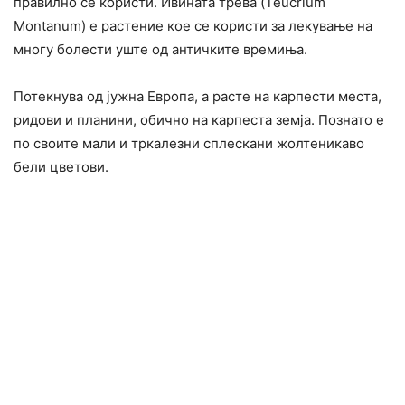
правилно се користи. Ивината трева (Teucrium
Montanum) е растение кое се користи за лекување на
многу болести уште од античките времиња.
Потекнува од јужна Европа, а расте на карпести места,
ридови и планини, обично на карпеста земја. Познато е
по своите мали и тркалезни сплескани жолтеникаво
бели цветови.