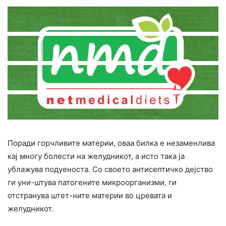
Поради горчливите материи, оваа билка е незаменлива
кај многу болести на желудникот, а исто така ја
ублажува подуеноста. Со своето антисептичко дејство
ги уни-штува патогените микроорганизми, ги
отстранува штет-ните материи во цревата и
желудникот.