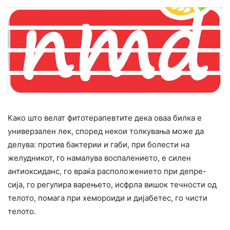
Како што велат фитотерапевтите дека оваа билка е
универзален лек, според некои толкувања може да
делува: против бактерии и габи, при болести на
желудникот, го намалува воспалението, е силен
антиоксиданс, го враќа расположението при депре-
сија, го регулира варењето, исфрла вишок течности од
телото, помага при хемороиди и дијабетес, го чисти
телото.