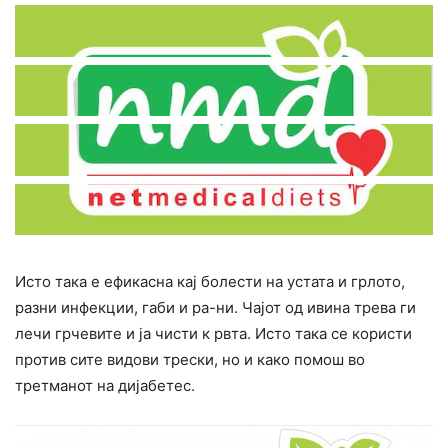
Исто така е ефикасна кај болести на устата и грлото,
разни инфекции, габи и ра-ни. Чајот од ивина трева ги
лечи грчевите и ја чисти к рвта. Исто така се користи
против сите видови трески, но и како помош во
третманот на дијабетес.