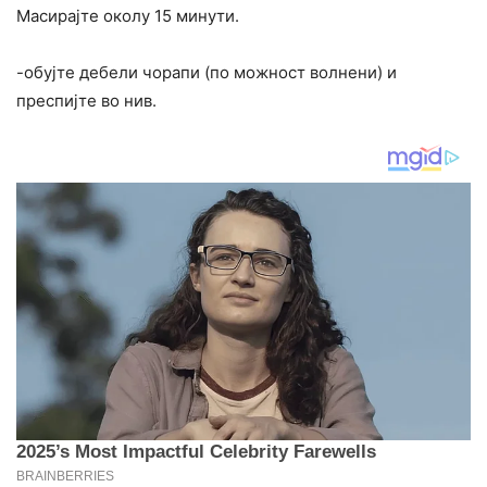
Масирајте околу 15 минути.
-обујте дебели чорапи (по можност волнени) и
преспијте во нив.