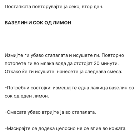
Постапката повторувајте ја секој втор ден.
ВАЗЕЛИН И СОК ОД ЛИМОН
Измијте ги убаво стапалата и исушете ги. Повторно
потопете ги во млака вода да отстојат 20 минути.
Откако ќе ги исушите, нанесете ја следнава смеса:
-Потребни состојки: измешајте една лажица вазелин со
сок од еден лимон.
-Смесата убаво втријте ја во стапалата.
-Масирајте се додека целосно не се впие во кожата.