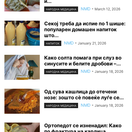
и...
NMD
-
March 12, 2026
НАРОДНА МЕДИЦИНА
Секој треба да испие по 1 шише:
популарен домашен напиток
што...
NMD
-
January 21, 2026
НАПИТОК
Како солта помага при слуз во
синусите и белите дробови –...
NMD
-
January 18, 2026
НАРОДНА МЕДИЦИНА
Од сува кашлица до отечени
нозе: зошто сè повеќе луѓе се...
NMD
-
January 18, 2026
НАРОДНА МЕДИЦИНА
Ортопедот се изненадил: Како
по фрактура на карлица