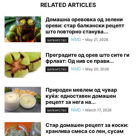
RELATED ARTICLES
Домашна оревовка од зелени
ореви: стар балкански рецепт
што повторно станува...
NMD
-
May 21, 2026
БИЛКАРСТВО
Преградите од орев што сите ги
фрлаат: Од нив се прави...
NMD
-
May 20, 2026
БИЛКАРСТВО
Природен мевлем од чувар
куќа: едноставен домашен
рецепт за нега на...
NMD
-
March 17, 2026
БИЛКАРСТВО
Стар домашен рецепт за коски:
хранлива смеса со лен, сусам