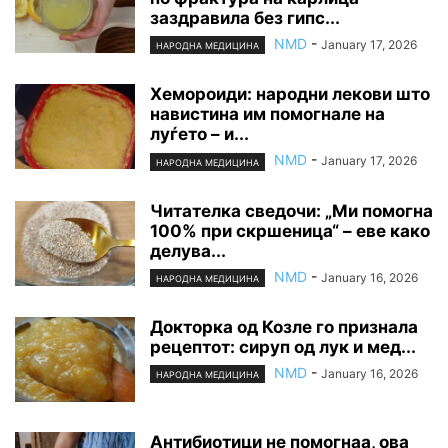
заздравила без гипс...
NMD
-
January 17, 2026
НАРОДНА МЕДИЦИНА
Хемороиди: народни лекови што
навистина им помогнале на
луѓето – и...
NMD
-
January 17, 2026
НАРОДНА МЕДИЦИНА
Читателка сведочи: „Ми помогна
100% при скршеница“ – еве како
делува...
NMD
-
January 16, 2026
НАРОДНА МЕДИЦИНА
Докторка од Козле го признала
рецептот: сируп од лук и мед...
NMD
-
January 16, 2026
НАРОДНА МЕДИЦИНА
Антибиотици не помогнаа, ова