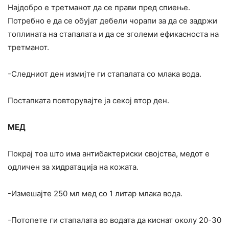
Најдобро е третманот да се прави пред спиење.
Потребно е да се обујат дебели чорапи за да се задржи
топлината на стапалата и да се зголеми ефикасноста на
третманот.
-Следниот ден измијте ги стапалата со млака вода.
Постапката повторувајте ја секој втор ден.
МЕД
Покрај тоа што има антибактериски својства, медот е
одличен за хидратација на кожата.
-Измешајте 250 мл мед со 1 литар млака вода.
-Потопете ги стапалата во водата да киснат околу 20-30