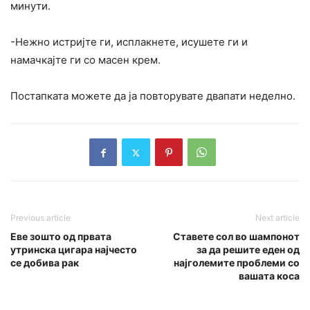
минути.
-Нежно истријте ги, исплакнете, исушете ги и
намачкајте ги со масен крем.
Постапката можете да ја повторувате двапати неделно.
Previous article
Next article
Еве зошто од првата
Ставете сол во шампонот
утринска цигара најчесто
за да решите еден од
се добива рак
најголемите проблеми со
вашата коса