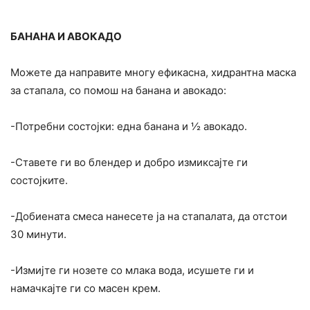
БАНАНА И АВОКАДО
Можете да направите многу ефикасна, хидрантна маска
за стапала, со помош на банана и авокадо:
-Потребни состојки: една банана и ½ авокадо.
-Ставете ги во блендер и добро измиксајте ги
состојките.
-Добиената смеса нанесете ја на стапалата, да отстои
30 минути.
-Измијте ги нозете со млака вода, исушете ги и
намачкајте ги со масен крем.