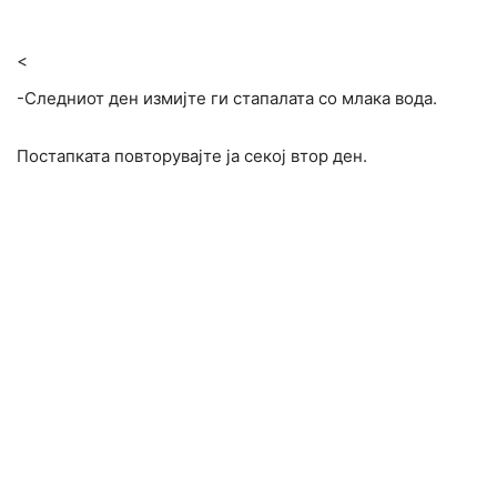
<
-Следниот ден измијте ги стапалата со млака вода.
Постапката повторувајте ја секој втор ден.