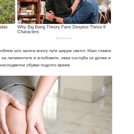
роблем што засега многу луѓе ширум светот. Иако главно
о на лигаментите и зглобовите, оваа состојба се должи и
несоодветни обувки подолго време.