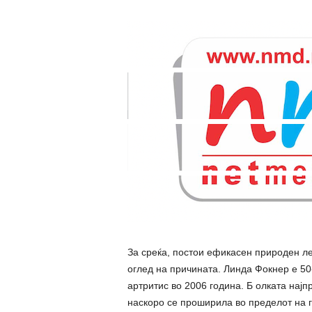
За среќа, постои ефикасен природен лек
оглед на причината. Линда Фокнер е 50
артритис во 2006 година. Б олката најпр
наскоро се проширила во пределот на гр