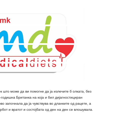
 што може да ви помогне да ја излечите б олката, без
-годишна Британка на која и бил дијагностициран
во започнала да ја чувствува во дланките од рацете, а
бот и вратот и состојбата од ден на ден се влошувала.