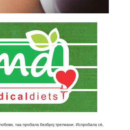
глобови, таа пробала безброј третмани. Испробала сè,