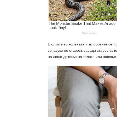
Б олките во колената и зглобовите се п
се јавува во старост, заради стареењет
на лошо држење на телото или носење 