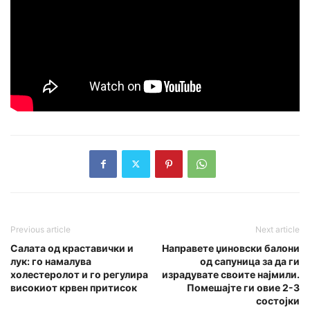
Previous article
Next article
Салата од краставички и
Направете џиновски балони
лук: го намалува
од сапуница за да ги
холестеролот и го регулира
израдувате своите најмили.
високиот крвен притисок
Помешајте ги овие 2-3
состојки