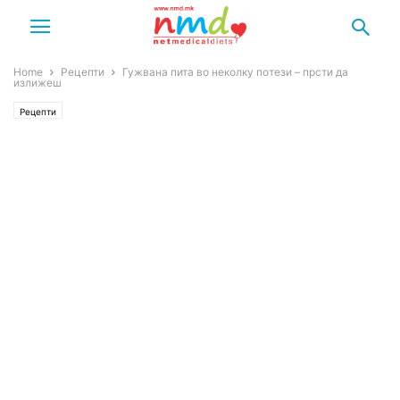
Home
Рецепти
Гужвана пита во неколку потези – прсти да
излижеш
Рецепти