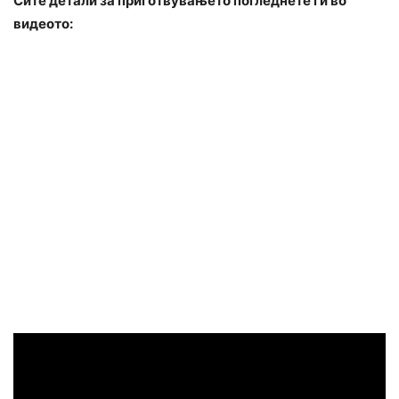
Сите детали за приготвувањето погледнете ги во
видеото: