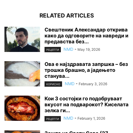
RELATED ARTICLES
Свештеник Александар открива
како да одговорите на навреди и
предавства без...
NMD
-
May 19, 2026
РЕЦЕПТИ
Ова е најздравата запршка – без
трошка брашно, а јадењето
станува...
NMD
-
February 3, 2026
КОРИСНО
Кои 3 состојки го подобруваат
вкусот на подварокот? Киселата
зелка ги...
NMD
-
February 1, 2026
РЕЦЕПТИ