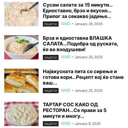
Сусам салата за 15 минути…
Едноставно, брзо и вкусно…
Прилог за секакво јадење…
NMD
-
January 26, 2025
РЕЦЕПТИ
Брза и едноставна ВЛАШКА
САЛАТА…Подобра од руската,
ќе ве воодушеви!
NMD
-
January 25, 2025
РЕЦЕПТИ
Највкусната пита со сирење и
готови кори…Рецепт кој ќе стане
ваш...
NMD
-
January 25, 2025
РЕЦЕПТИ
ТАРТАР СОС КАКО ОД
РЕСТОРАН…Се прави за 5
минути и многу...
NMD
-
January 8, 2025
РЕЦЕПТИ