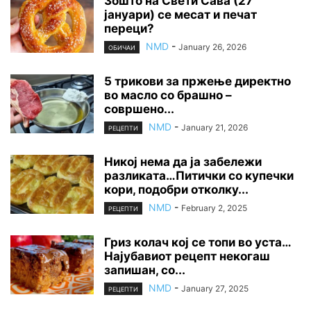
Зошто на Свети Сава (27
јануари) се месат и печат
переци?
NMD
-
January 26, 2026
ОБИЧАИ
5 трикови за пржење директно
во масло со брашно –
совршено...
NMD
-
January 21, 2026
РЕЦЕПТИ
Никој нема да ја забележи
разликата…Питички со купечки
кори, подобри отколку...
NMD
-
February 2, 2025
РЕЦЕПТИ
Гриз колач кој се топи во уста…
Најубавиот рецепт некогаш
запишан, со...
NMD
-
January 27, 2025
РЕЦЕПТИ