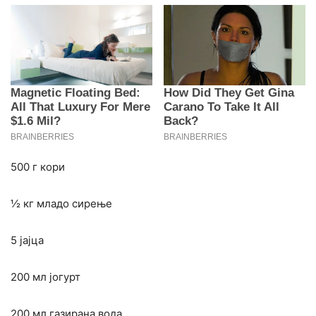
500 г кори
½ кг младо сирење
5 јајца
200 мл јогурт
200 мл газирана вода