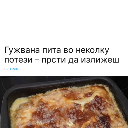
Гужвана пита во неколку
потези – прсти да излижеш
By
НМД
-