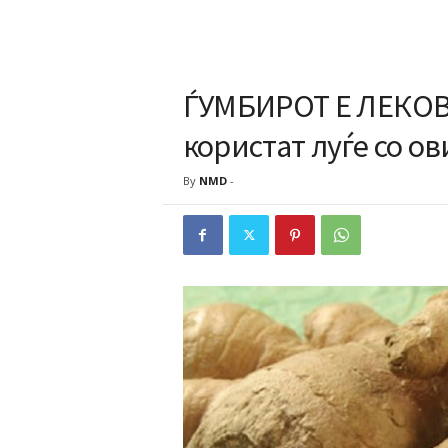
ЃУМБИРОТ Е ЛЕКОВИ
користат луѓе со о
By
NMD
-