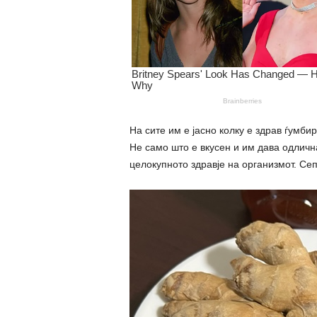
На сите им е јасно колку е здрав ѓумбир
Не само што е вкусен и им дава одличн
целокупното здравје на организмот. Сеп