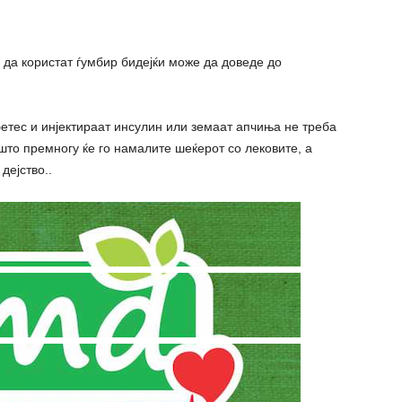
да користат ѓумбир бидејќи може да доведе до
бетес и инјектиpaaт инсулин или земаат апчиња не треба
што премногу ќе го намалите шеќерот со лековите, а
дејство..