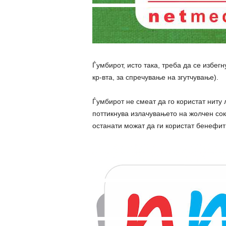
Ѓумбирот, исто така, треба да се избег
кр-вта, за спречување на згутчување).
Ѓумбирот не смеат да го користат ниту 
поттикнува излачувањето на жолчен сок
останати можат да ги користат бенефити