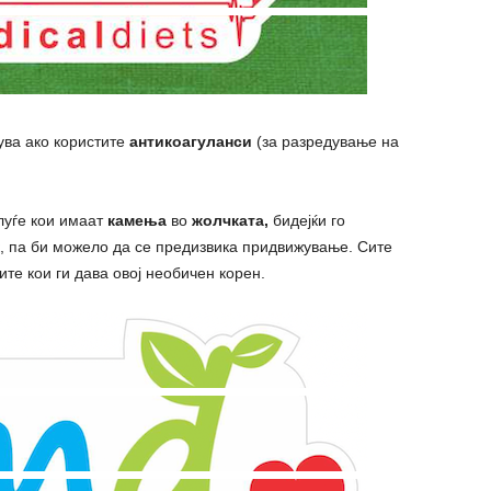
нува ако користите
антикоагуланси
(за разредување на
луѓе кои имаат
камења
во
жолчката,
бидејќи го
, па би можело да се предизвика придвижување. Сите
те кои ги дава овој необичен корен.