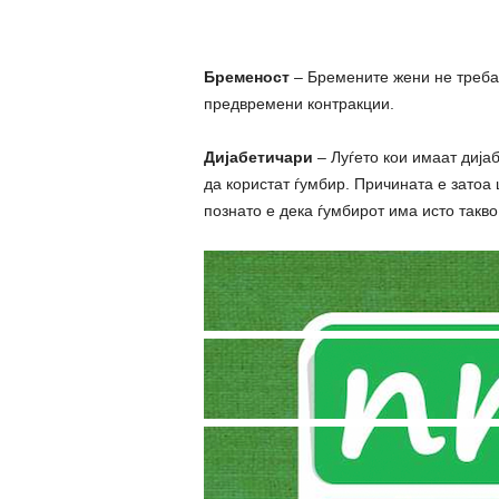
Бременост
– Бремените жени не треба 
предвремени контpaкции.
Дијабетичари
– Луѓето кои имаат дија
да користат ѓумбир. Причината е затоа 
познато е дека ѓумбирот има исто такво 