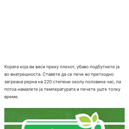
Кората која ви виси преку плехот, убаво подбутнете ја
во внатрешноста. Ставете да се пече во претходно
загреана рерна на 220 степени околу половина час, па
потоа намалете ја температурата и печете уште толку
време.