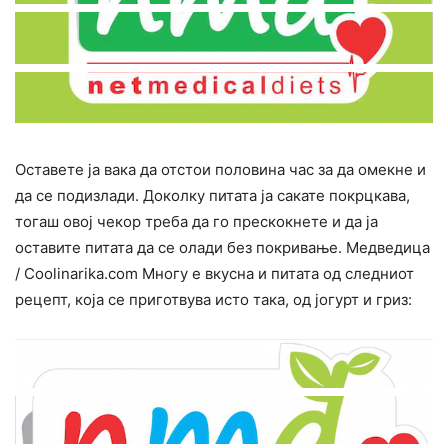
Оставете ја вака да отстои половина час за да омекне и
да се подизлади. Доколку питата ја сакате покрцкава,
тогаш овој чекор треба да го прескокнете и да ја
оставите питата да се олади без покривање. Медведица
/ Сооlinarika.com Многу е вкусна и питата од следниот
рецепт, која се приготвува исто така, од јогурт и гриз: