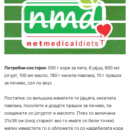
Потребни состојки:
500 г кори за пита, 6 јајца, 600 мл
јогурт, 100 мл масло, 180 г кисела павлака, 10 г прашок
за печиво, сол по вкус
Постапка: со виљушка изматете ги јајцата, киселата
павлака, посолете и додајте прашок за печиво, па
соединете со јогуртот и маслото. Плех со величина
21х36 см (оној стариот ако го имате со бели точки)
малку намастете го о обложете го со најдебелата кора