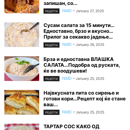
запишан, со...
NMD
-
January 27, 2025
РЕЦЕПТИ
Сусам салата за 15 минути…
Едноставно, брзо и вкусно…
Прилог за секакво јадење…
NMD
-
January 26, 2025
РЕЦЕПТИ
Брза и едноставна ВЛАШКА
САЛАТА…Подобра од руската,
ќе ве воодушеви!
NMD
-
January 25, 2025
РЕЦЕПТИ
Највкусната пита со сирење и
готови кори…Рецепт кој ќе стане
ваш...
NMD
-
January 25, 2025
РЕЦЕПТИ
ТАРТАР СОС КАКО ОД