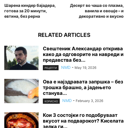
Шарена киндер бајадера,
Десерт во чаша со плазма,
готова за 20 минути,
ванила и овошје – и
евтина, без рерна
декоративно и вкусно
RELATED ARTICLES
Свештеник Александар открива
како да одговорите на навреди и
предавства без...
NMD
-
May 19, 2026
РЕЦЕПТИ
Ова е најздравата запршка – без
трошка брашно, а јадењето
станува...
NMD
-
February 3, 2026
КОРИСНО
Кои 3 состојки го подобруваат
вкусот на подварокот? Киселата
зелка ги...