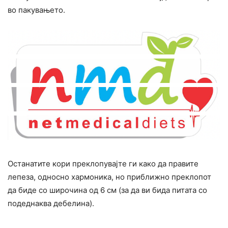
во пакувањето.
Останатите кори преклопувајте ги како да правите
лепеза, односно хармоника, но приближно преклопот
да биде со широчина од 6 см (за да ви бида питата со
подеднаква дебелина).