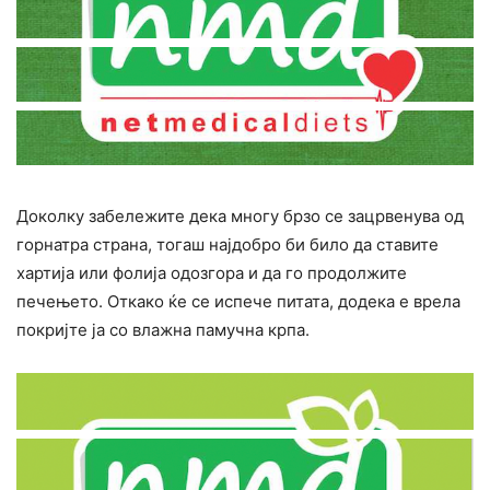
Доколку забележите дека многу брзо се зацрвенува од
горнатра страна, тогаш најдобро би било да ставите
хартија или фолија одозгора и да го продолжите
печењето. Откако ќе се испече питата, додека е врела
покријте ја со влажна памучна крпа.