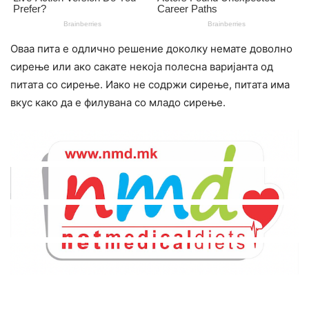
Оваа пита е одлично решение доколку немате доволно
сирење или ако сакате некоја полесна варијанта од
питата со сирење. Иако не содржи сирење, питата има
вкус како да е филувана со младо сирење.