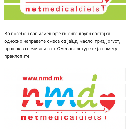
​Во посебен сад измешајте ги сите други состојки,
односно направете смеса од јајца, масло, гриз, јогурт,
прашок за печиво и сол. Смесата истурете ја помеѓу
преклопите.