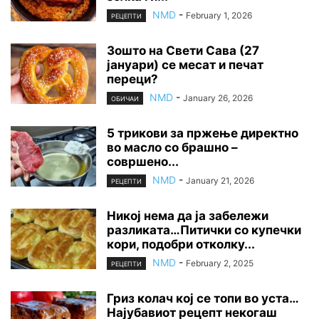
NMD
-
February 1, 2026
РЕЦЕПТИ
Зошто на Свети Сава (27
јануари) се месат и печат
переци?
NMD
-
January 26, 2026
ОБИЧАИ
5 трикови за пржење директно
во масло со брашно –
совршено...
NMD
-
January 21, 2026
РЕЦЕПТИ
Никој нема да ја забележи
разликата…Питички со купечки
кори, подобри отколку...
NMD
-
February 2, 2025
РЕЦЕПТИ
Гриз колач кој се топи во уста…
Најубавиот рецепт некогаш