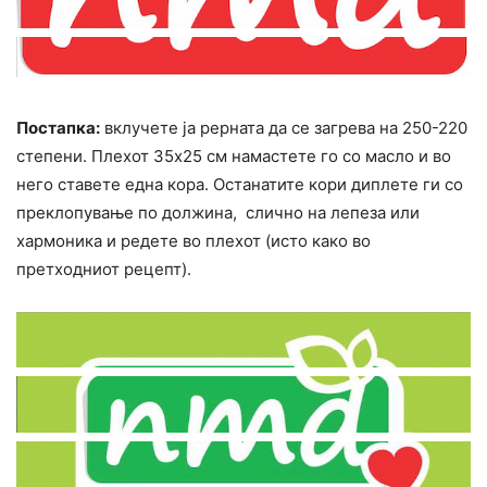
Постапка:
вклучете ја рерната да се загрева на 250-220
степени. Плехот 35х25 см намастете го со масло и во
него ставете една кора. Останатите кори диплете ги со
преклопување по должина, слично на лепеза или
хармоника и редете во плехот (исто како во
претходниот рецепт).