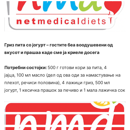
Гриз пита со јогурт – гостите беа воодушевени од
вкусот и прашаа каде сме ја криеле досега​
Потребни состојки:
500 г готови кори за пита, 4
јајца, 100 мл масло (дел од ова оди за намастување на
плехот, речиси половина), 4 лажици гриз, 500 мл
јогурт, 1 кесичка прашок за печиво и 1 мала лажичка сок