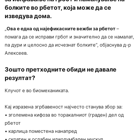
болките во рбетот, која може да се
изведува дома.
„
Ова е една од најефикасните вежби за рбетот
–
помага да се исправи грбот и значително да се намалат,
па дури и целосно да исчезнат болките“, објаснува д-р
Алексеев.
Зошто претходните обиди не давале
резултат?
Клучот е во биомеханиката.
Кај изразена згрбавеност најчесто станува збор за:
• зголемена кифоза во торакалниот (граден) дел од
рбетот
• карлица поместена нанапред
• скратен и ослабен илиолумбален мускул