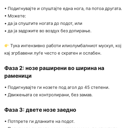
• Подигнувајте и спуштајте една нога, па потоа другата.
• Можете:
• да ја спуштите ногата до подот, или
• да ја задржите во воздух без допирање.
Тука интензивно работи илиолумбалниот мускул, кој
кај згрбавени луѓе често е скратен и ослабен.
Фаза 2: нозе раширени во ширина на
раменици
• Подигнувајте ги нозете под агол до 45 степени.
• Движењата се контролирани, без замав.
Фаза 3: двете нозе заедно
• Потпрете ги дланките на подот.