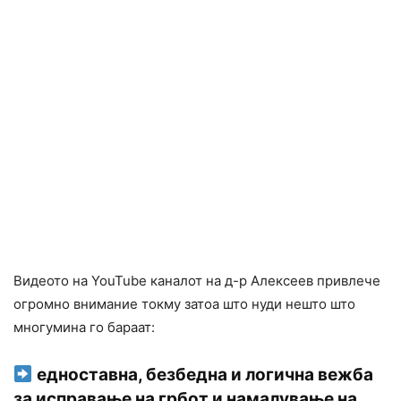
Видеото на YouTube каналот на д-р Алексеев привлече
огромно внимание токму затоа што нуди нешто што
многумина го бараат:
едноставна, безбедна и логична вежба
за исправање на грбот и намалување на