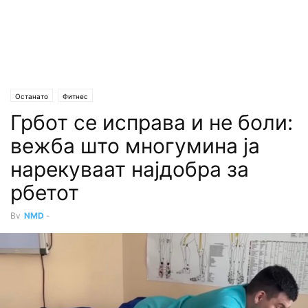
Останато
Фитнес
Грбот се исправа и не боли:
вежба што многумина ја
нарекуваат најдобра за
рбетот
By
NMD
-