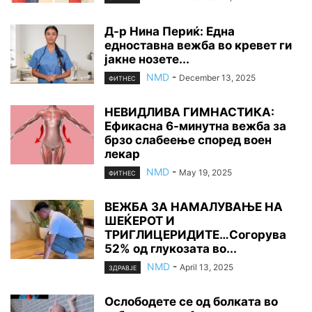
Д-р Нина Периќ: Една
едноставна вежба во кревет ги
јакне нозете...
NMD
-
December 13, 2025
ФИТНЕС
НЕВИДЛИВА ГИМНАСТИКА:
Ефикасна 6-минутна вежба за
брзо слабеење според воен
лекар
NMD
-
May 19, 2025
ФИТНЕС
ВЕЖБА ЗА НАМАЛУВАЊЕ НА
ШЕЌЕРОТ И
ТРИГЛИЦЕРИДИТЕ…Согорува
52% од глукозата во...
NMD
-
April 13, 2025
ЗДРАВЈЕ
Ослободете се од болката во