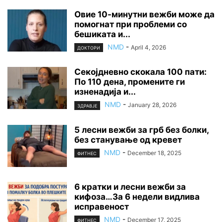
Овие 10-минутни вежби може да
помогнат при проблеми со
бешиката и...
NMD
-
April 4, 2026
ДОКТОРИ
Секојдневно скокала 100 пати:
По 110 дена, промените ги
изненадија и...
NMD
-
January 28, 2026
ЗДРАВЈЕ
5 лесни вежби за грб без болки,
без станување од кревет
NMD
-
December 18, 2025
ФИТНЕС
6 кратки и лесни вежби за
кифоза…За 6 недели видлива
исправеност
NMD
-
December 17, 2025
ФИТНЕС