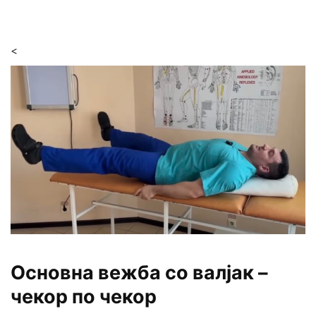
<
Основна вежба со валјак –
чекор по чекор