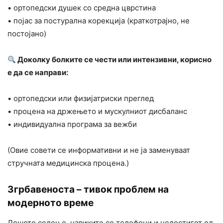
• ортопедски душек со средна цврстина
• појас за постурална корекција (краткотрајно, не
постојано)
Доколку болките се чести или интензивни, корисно
е да се направи:
• ортопедски или физијатриски преглед
• процена на држењето и мускулниот дисбаланс
• индивидуална програма за вежби
(Овие совети се информативни и не ја заменуваат
стручната медицинска процена.)
Згрбавеноста – тивок проблем на
модерното време
Лошото седење, навиките со телефони и недостигот од