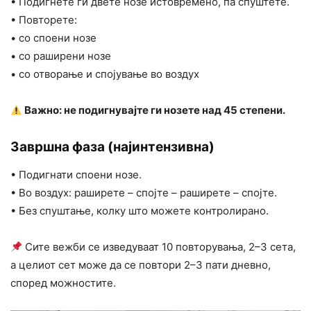
• Подигнете ги двете нозе истовремено, па спуштете.
• Повторете:
• со споени нозе
• со раширени нозе
• со отворање и спојување во воздух
Важно: не подигнувајте ги нозете над 45 степени.
Завршна фаза (најинтензивна)
• Подигнати споени нозе.
• Во воздух: раширете – спојте – раширете – спојте.
• Без спуштање, колку што можете контролирано.
Сите вежби се изведуваат 10 повторувања, 2–3 сета,
а целиот сет може да се повтори 2–3 пати дневно,
според можностите.