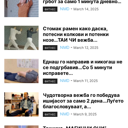
грбот за само 1 минута дневно…
NMD
-
March 14, 2025
ФИТНЕС
Стомак рамен како даска,
потесни колкови и потенки
нозе…ТАИ ЧИ вежба...
NMD
-
March 12, 2025
ФИТНЕС
Еднаш го направив и никогаш не
се подгрбавив…Со 5 минути
исправете...
NMD
-
March 11, 2025
ФИТНЕС
Чудотворна вежба го победува
ишијасот за само 2 дена…Луѓето
благословуваат, а...
NMD
-
March 9, 2025
ФИТНЕС