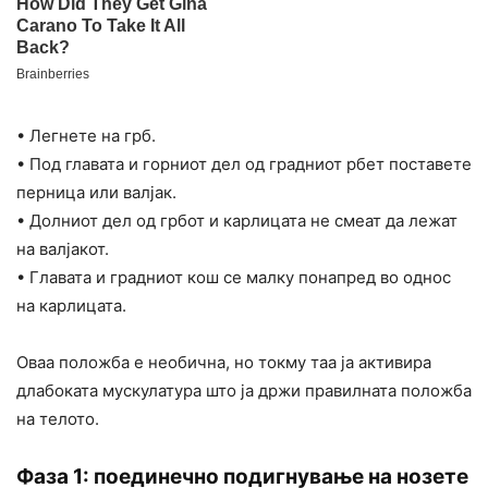
• Легнете на грб.
• Под главата и горниот дел од градниот рбет поставете
перница или валјак.
• Долниот дел од грбот и карлицата не смеат да лежат
на валјакот.
• Главата и градниот кош се малку понапред во однос
на карлицата.
Оваа положба е необична, но токму таа ја активира
длабоката мускулатура што ја држи правилната положба
на телото.
Фаза 1: поединечно подигнување на нозете