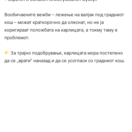
Вообичаените вежби – лежење на валјак под градниот
кош – можат краткорочно да олеснат, но не ја
коригираат положбата на карлицата, а токму таму е
проблемот.
За трајно подобрување, карлицата мора постепено
да се „врати“ наназад и да се усогласи со градниот кош.