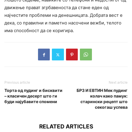
движење прават згрбавеноста да стане еден од
најчестите проблеми на денешницата. Добрата вест е
дека, со правилни и паметно насочени вежби, телото
има способност да се коригира.
Previous article
Next article
Торта од пудинг и бисквити
БРЗ И ЕВТИН Мек пудинг
– класичен десерт што ги
колач како памук:
буди најубавите спомени
старински рецепт што
секогаш успева
RELATED ARTICLES