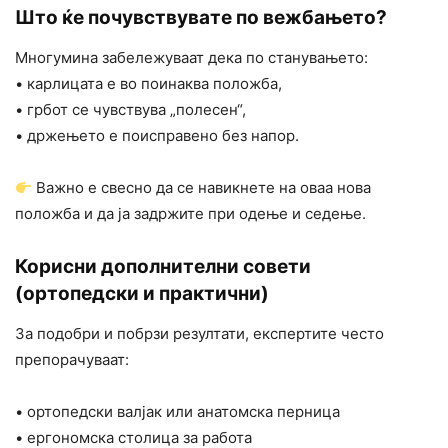
Што ќе почувствувате по вежбањето?
Многумина забележуваат дека по станувањето:
• карлицата е во поинаква положба,
• грбот се чувствува „полесен“,
• држењето е поисправено без напор.
Важно е свесно да се навикнете на оваа нова
положба и да ја задржите при одење и седење.
Корисни дополнителни совети
(ортопедски и практични)
За подобри и побрзи резултати, експертите често
препорачуваат:
• ортопедски валјак или анатомска перница
• ергономска столица за работа