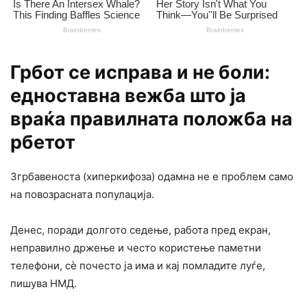
Грбот се исправа и не боли:
едноставна вежба што ја
враќа правилната положба на
рбетот
Згрбавеноста (хиперкифоза) одамна не е проблем само
на повозрасната популација.
Денес, поради долгото седење, работа пред екран,
неправилно држење и често користење паметни
телефони, сѐ почесто ја има и кај помладите луѓе,
пишува НМД.