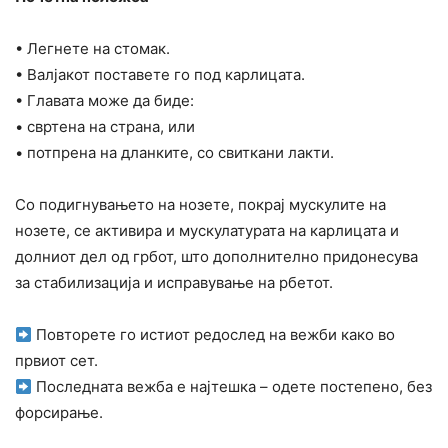
• Легнете на стомак.
• Валјакот поставете го под карлицата.
• Главата може да биде:
• свртена на страна, или
• потпрена на дланките, со свиткани лакти.
Со подигнувањето на нозете, покрај мускулите на
нозете, се активира и мускулатурата на карлицата и
долниот дел од грбот, што дополнително придонесува
за стабилизација и исправување на рбетот.
Повторете го истиот редослед на вежби како во
првиот сет.
Последната вежба е најтешка – одете постепено, без
форсирање.