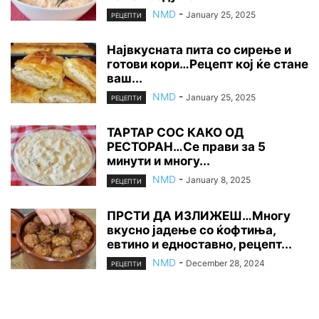
NMD
-
January 25, 2025
РЕЦЕПТИ
Највкусната пита со сирење и
готови кори…Рецепт кој ќе стане
ваш...
NMD
-
January 25, 2025
РЕЦЕПТИ
ТАРТАР СОС КАКО ОД
РЕСТОРАН…Се прави за 5
минути и многу...
NMD
-
January 8, 2025
РЕЦЕПТИ
ПРСТИ ДА ИЗЛИЖЕШ…Многу
вкусно јадење со ќофтиња,
евтино и едноставно, рецепт...
NMD
-
December 28, 2024
РЕЦЕПТИ