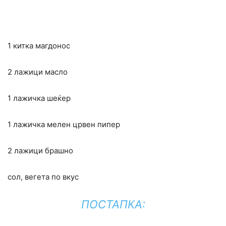
1 китка магдонос
2 лажици масло
1 лажичка шеќер
1 лажичка мелен црвен пипер
2 лажици брашно
сол, вегета по вкус
ПОСТАПКА: