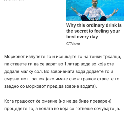
Морковот излупете го и исечкајте го на тенки тркалца,
па ставете ги да се варат во 1 литар вода во која сте
додале малку сол. Во зовриената вода додаете го и
смрзнатиот грашок (ако имате свеж грашок ставете го
заедно со морковот пред да зоврие водата).
Кога грашокот ќе омекне (но не да биде преварен)
процедете го, а водата во која се готвеше сочувајте ја.