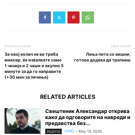
Previous article
Next article
За овој колач не ви треба
Лења пита со вишни,
миксер, ќе извалкате само
готова додека да трепнеш
1 чинија и 2 чаши и вкупно 5
минути за да го направите
(+30 мин за печење)
RELATED ARTICLES
Свештеник Александар открива
како да одговорите на навреди и
предавства без...
NMD
-
May 19, 2026
РЕЦЕПТИ