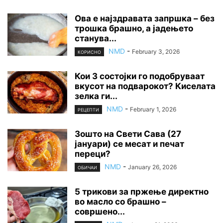
Ова е најздравата запршка – без
трошка брашно, а јадењето
станува...
NMD
-
February 3, 2026
КОРИСНО
Кои 3 состојки го подобруваат
вкусот на подварокот? Киселата
зелка ги...
NMD
-
February 1, 2026
РЕЦЕПТИ
Зошто на Свети Сава (27
јануари) се месат и печат
переци?
NMD
-
January 26, 2026
ОБИЧАИ
5 трикови за пржење директно
во масло со брашно –
совршено...