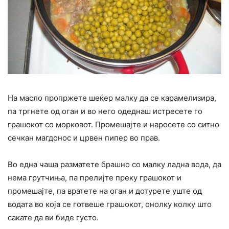
На масло пропржете шеќер малку да се карамелизира,
па тргнете од оган и во него одеднаш истресете го
грашокот со морковот. Промешајте и наросете со ситно
сечкан магдонос и црвен пипер во прав.
Во една чаша разматете брашно со малку ладна вода, да
нема грутчиња, па прелијте преку грашокот и
промешајте, па вратете на оган и дотурете уште од
водата во која се готвеше грашокот, онолку колку што
сакате да ви биде густо.