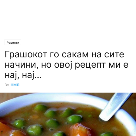
Рецепти
Грашокот го сакам на сите
начини, но овој рецепт ми е
нај, нај…
By
НМД
-