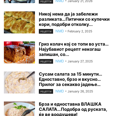
NMD
-
January 21, 2026
РЕЦЕПТИ
Никој нема да ја забележи
разликата…Питички со купечки
кори, подобри отколку...
NMD
-
February 2, 2025
РЕЦЕПТИ
Гриз колач кој се топи во уста…
Најубавиот рецепт некогаш
запишан, со...
NMD
-
January 27, 2025
РЕЦЕПТИ
Сусам салата за 15 минути…
Едноставно, брзо и вкусно…
Прилог за секакво јадење…
NMD
-
January 26, 2025
РЕЦЕПТИ
Брза и едноставна ВЛАШКА
САЛАТА…Подобра од руската,
ќе ве воодушеви!