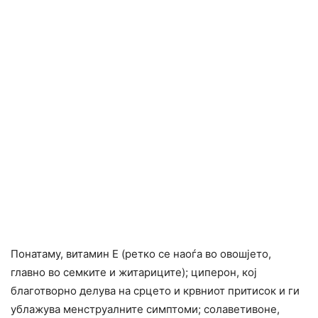
Понатаму, витамин Е (ретко се наоѓа во овошјето,
главно во семките и житариците); циперон, кој
благотворно делува на срцето и крвниот притисок и ги
ублажува менструалните симптоми; солаветивоне,