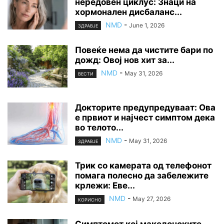
нередовен циклус: Знаци на
хормонален дисбаланс...
NMD
-
June 1, 2026
ЗДРАВЈЕ
Повеќе нема да чистите бари по
дожд: Овој нов хит за...
NMD
-
May 31, 2026
ВЕСТИ
Докторите предупредуваат: Ова
е првиот и најчест симптом дека
во телото...
NMD
-
May 31, 2026
ЗДРАВЈЕ
Трик со камерата од телефонот
помага полесно да забележите
крлежи: Еве...
NMD
-
May 27, 2026
КОРИСНО
Симптомот кој македонските