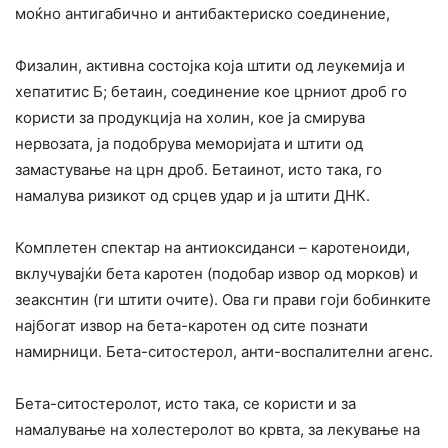
моќно антигабично и антибактериско соединение,
Физалин, активна состојка која штити од леукемија и
хепатитис Б; бетаин, соединение кое црниот дроб го
користи за продукција на холин, кое ја смирува
нервозата, ја подобрува меморијата и штити од
замастување на црн дроб. Бетаинот, исто така, го
намалува ризикот од срцев удар и ја штити ДНК.
Комплетен спектар на антиоксиданси – каротеноиди,
вклучувајќи бета каротен (подобар извор од морков) и
зеакснтин (ги штити очите). Ова ги прави гоји бобинките
најбогат извор на бета-каротен од сите познати
намирници. Бета-ситостерол, анти-воспалителни агенс.
Бета-ситостеролот, исто така, се користи и за
намалување на холестеролот во крвта, за лекување на