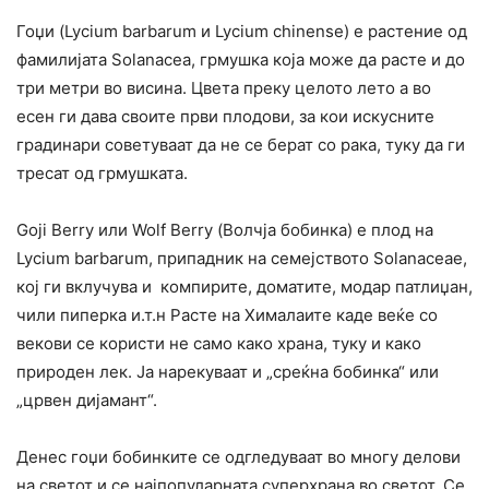
Гоџи (Lycium barbarum и Lycium chinense) е растение од
фамилијата Solanacea, грмушка која може да расте и до
три метри во висина. Цвета преку целото лето а во
есен ги дава своите први плодови, за кои искусните
градинари советуваат да не се берат со рака, туку да ги
тресат од грмушката.
Goji Berry или Wolf Berry (Волчја бобинка) е плод на
Lycium barbarum, припадник на семејството Solanaceae,
кој ги вклучува и компирите, доматите, модар патлиџан,
чили пиперка и.т.н Расте на Хималаите каде веќе со
векови се користи не само како храна, туку и како
природен лек. Ја нарекуваат и „среќна бобинка“ или
„црвен дијамант“.
Денес гоџи бобинките се одгледуваат во многу делови
на светот и се најпопуларната суперхрана во светот. Се