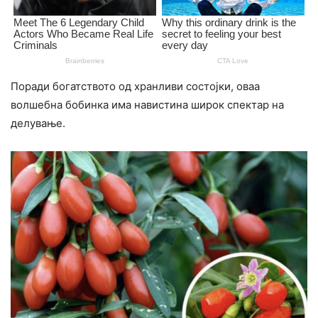
Поради богатството од хранливи состојки, оваа
волшебна бобинка има навистина широк спектар на
делување.