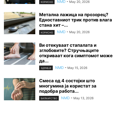
NMD
-
May 20, 2026
КОРИСНО
Метална лажица на прозорец?
Едноставниот трик против влага
стана хит –...
NMD
-
May 20, 2026
КОРИСНО
Ви отекуваат стапалата и
зглобовите? Стручњаците
откриваат кога симптомот може
да...
NMD
-
May 15, 2026
ЗДРАВЈЕ
Смеса од 4 состојки што
многумина ја користат за
подобра работа...
NMD
-
May 13, 2026
БИЛКАРСТВО