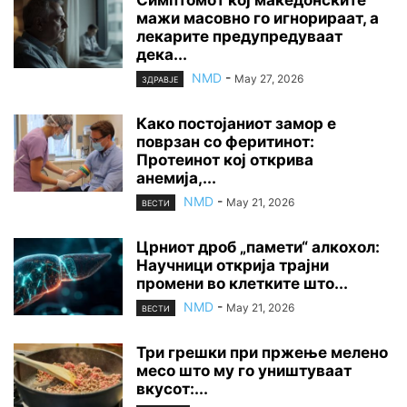
мажи масовно го игнорираат, а
лекарите предупредуваат
дека...
NMD
-
May 27, 2026
ЗДРАВЈЕ
Како постојаниот замор е
поврзан со феритинот:
Протеинот кој открива
анемија,...
NMD
-
May 21, 2026
ВЕСТИ
Црниот дроб „памети“ алкохол:
Научници открија трајни
промени во клетките што...
NMD
-
May 21, 2026
ВЕСТИ
Три грешки при пржење мелено
месо што му го уништуваат
вкусот:...