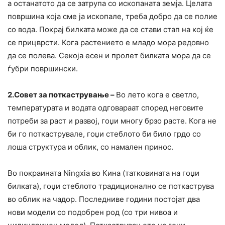
а останатото да се затрупа со ископаната земја. Целата
површина која сме ја ископале, треба добро да се полие
со вода. Покрај билката може да се стави стап на кој ќе
се прицврсти. Кога растението е младо мора редовно
да се полева. Секоја есен и пролет билката мора да се
ѓубри површински.
2.Совет за поткастрување –
Во лето кога е светло,
температурата и водата одговараат според неговите
потреби за раст и развој, гоџи многу брзо расте. Кога не
би го поткаструвале, гоџи стеблото би било грдо со
лоша структура и облик, со намален принос.
Во покраината Ningxia во Кина (татковината на гоџи
билката), гоџи стеблото традиционално се поткаструва
во облик на чадор. Последниве години постојат два
нови модели со подобрен род (со три нивоа и