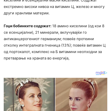
киселини и есенцијални масни киселини. Содржат
екстремно високи нивоа на витамин Ц, железо и многу
други хранливи материи.
Гоџи бобинките содржат:
18 амино киселини (од кои 8
се есенцијални), 21 минерали, вклучувајќи го
антиканцерогениот германиум; повеќе протеини
отколку интегралната пченица (13%); повеќе витамин Ц
од портокалот, комплекс на Б витамини неопходни за
претварање на храната во енергија,