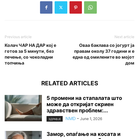
Previous article
Next article
Колач ЧАР НА ДАР кој е
Оваа баклава со јогурт ја
готов за 5 минути, без
правам околу 37 години и е
печење, со чоколадни
една од омилените во мојот
топчиња
дом
RELATED ARTICLES
5 промени на стапалата што
може да откријат скриен
здравствен проблем:...
NMD
-
June 1, 2026
ЗДРАВЈЕ
Замор, опаѓање на косата и