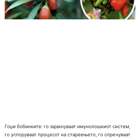
Гоџи бобинките: го зајакнуваат имунолошкиот систем,
го успоруваат процесот на стареењето, го спречуваат