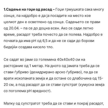
1.Садење на гоџи од расад –
Гоџи грмушката сака многу
сонце, па најдобро е да ја посадите на место кое
целиот ден е осветлено од сонце. Садењето се прави
од 20.04. – па се до доцна есен. Ако се сади летно
време, расадот треба почесто да се полева. Најдобро е
почвата да има рН од 6,5 и да не се сади до борови
бидејќи создава кисело тло.
Се садат во јами со големина 40х40х40 см на
растојание од 1 метар. На дното од јамата треба да се
стави ѓубриво (дехидрирано арско ѓубриво), па да се
врати ископаната земја и да остане со длабочина од 15-
20 см, а под расадот да се стави супстрат (хумусна земја
со поголема рН вредност).
Малку од супстратот треба да се стави и покрај расадот,