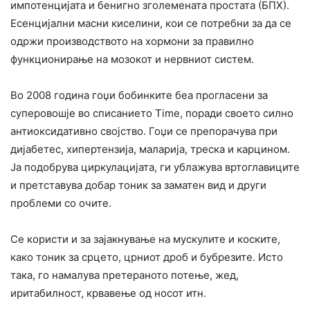
импотенцијата и бенигно зголемената простата (БПХ).
Есенцијални масни киселини, кои се потребни за да се
одржи производството на хормони за правилно
функционирање на мозокот и нервниот систем.
Во 2008 година гоџи бобинките беа прогласени за
суперовошје во списанието Time, поради своето силно
антиоксидативно својство. Гоџи се препорачува при
дијабетес, хипертензија, маларија, треска и карцином.
Ја подобрува циркулацијата, ги ублажува вртоглавиците
и претставува добар тоник за заматен вид и други
проблеми со очите.
Се користи и за зајакнување на мускулите и коските,
како тоник за срцето, црниот дроб и бубрезите. Исто
така, го намалува претераното потење, жед,
иритабилност, крвавење од носот итн.