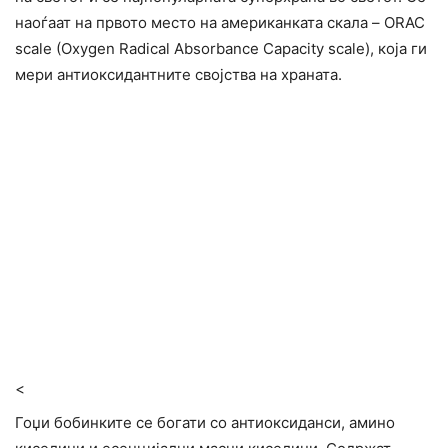
наоѓаат на првото место на американката скала – ORAC
scale (Oxygen Radical Absorbance Capacity scale), која ги
мери антиоксидантните својства на храната.
<
Гоџи бобинките се богати со антиоксиданси, амино