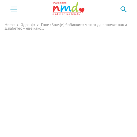
Home
Здравје
Гоџи (Волчји) бобинките можат да спречат рак и
дијабетес – еве како...