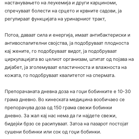
настанувањето на леукемија и други карциноми,
спречуваат болести на срцето и крвните садови, ја
регулираат функцијата на уринарниот тракт,
Потоа, даваат сила и енергија, имаат антибактериски и
антивоспалителни својства, ја подобруваат плодноста
кај жените, го подобруваат видот, ја подобруваат
циркулацијата во целиот организам, штитат од појава на
дијабет, ја зголемуваат еластичноста и влажноста на
кожата, го подобруваат квалитетот на спермата.
Препорачаната дневна доза на гоџи бобинките е 10-30
грама дневно. Во кинеската медицина вообичаео се
препорачува доза од 150 грама свежи бобинки
дневно. За жал кај нас нема да ги најдете свежи,
бидејќи брзо се расипуваат. Затоа на пазарот постојат
сушени бобинки или сок од гоџи бобинки.