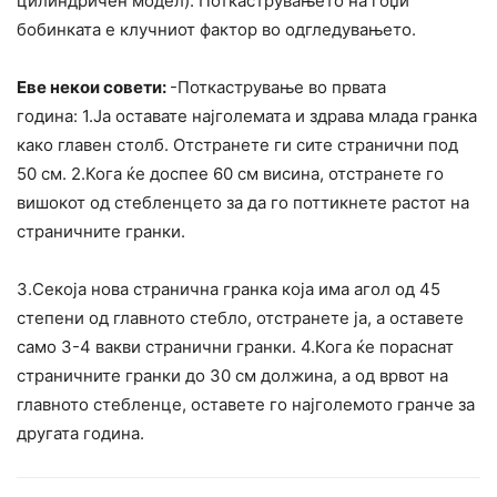
цилиндричен модел). Поткаструвањето на гоџи
бобинката е клучниот фактор во одгледувањето.
Еве некои совети:
-Поткастрување во првата
година: 1.Ја оставате најголемата и здрава млада гранка
како главен столб. Отстранете ги сите странични под
50 см. 2.Кога ќе доспее 60 см висина, отстранете го
вишокот од стебленцето за да го поттикнете растот на
страничните гранки.
3.Секоја нова странична гранка која има агол од 45
степени од главното стебло, отстранете ја, а оставете
само 3-4 вакви странични гранки. 4.Кога ќе пораснат
страничните гранки до 30 см должина, а од врвот на
главното стебленце, оставете го најголемото гранче за
другата година.