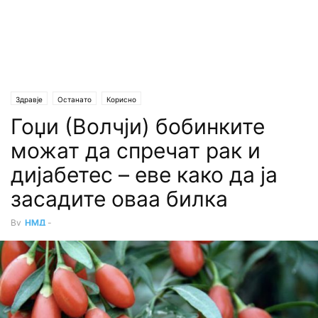
Здравје
Останато
Корисно
Гоџи (Волчји) бобинките
можат да спречат рак и
дијабетес – еве како да ја
засадите оваа билка
By
НМД
-