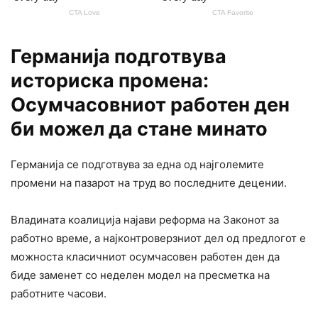
Германија подготвува
историска промена:
Осумчасовниот работен ден
би можел да стане минато
Германија се подготвува за една од најголемите
промени на пазарот на труд во последните децении.
Владината коалиција најави реформа на Законот за
работно време, а најконтроверзниот дел од предлогот е
можноста класичниот осумчасовен работен ден да
биде заменет со неделен модел на пресметка на
работните часови.