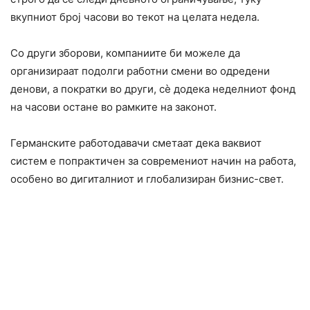
вкупниот број часови во текот на целата недела.
Со други зборови, компаниите би можеле да
организираат подолги работни смени во одредени
денови, а пократки во други, сè додека неделниот фонд
на часови остане во рамките на законот.
Германските работодавачи сметаат дека ваквиот
систем е попрактичен за современиот начин на работа,
особено во дигиталниот и глобализиран бизнис-свет.