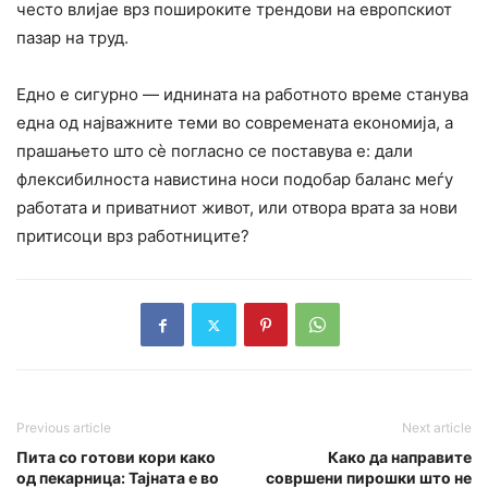
често влијае врз пошироките трендови на европскиот
пазар на труд.
Едно е сигурно — иднината на работното време станува
една од најважните теми во современата економија, а
прашањето што сè погласно се поставува е: дали
флексибилноста навистина носи подобар баланс меѓу
работата и приватниот живот, или отвора врата за нови
притисоци врз работниците?
Previous article
Next article
Пита со готови кори како
Како да направите
од пекарница: Тајната е во
совршени пирошки што не