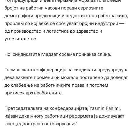
Тој предупреди и дека Германија мора да го зголеми
бројот на работни часови поради сериозните
демографски предизвици и недостигот на работна сила,
проблем со кој веќе се соочуваат бројни индустрии —
од производство и логистика до здравство и
угостителство.
Но, синдикатите гледаат сосема поинаква слика.
Германската конфедерација на синдикати предупредува
дека ваквите промени би можеле постепено да доведат
до слабеење на работничките права и поголем
притисок врз вработените.
Претседателката на конфедерацијата, Yasmin Fahimi,
изјави дека многу работници реформата ја доживуваат
како „еднострано оптоварување“.