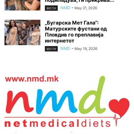
NMD
-
May 21, 2026
ВЕСТИ
„Бугарска Мет Гала“:
Матурските фустани од
Пловдив го преплавија
интернетот
NMD
-
May 19, 2026
ВЕСТИ