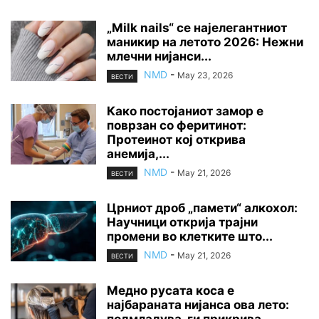
„Milk nails“ се најелегантниот
маникир на летото 2026: Нежни
млечни нијанси...
NMD
-
May 23, 2026
ВЕСТИ
Како постојаниот замор е
поврзан со феритинот:
Протеинот кој открива
анемија,...
NMD
-
May 21, 2026
ВЕСТИ
Црниот дроб „памети“ алкохол:
Научници открија трајни
промени во клетките што...
NMD
-
May 21, 2026
ВЕСТИ
Медно русата коса е
најбараната нијанса ова лето:
подмладува, ги прикрива...