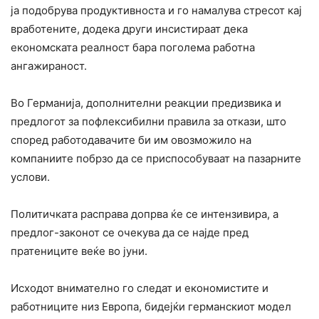
ја подобрува продуктивноста и го намалува стресот кај
вработените, додека други инсистираат дека
економската реалност бара поголема работна
ангажираност.
Во Германија, дополнителни реакции предизвика и
предлогот за пофлексибилни правила за откази, што
според работодавачите би им овозможило на
компаниите побрзо да се приспособуваат на пазарните
услови.
Политичката расправа допрва ќе се интензивира, а
предлог-законот се очекува да се најде пред
пратениците веќе во јуни.
Исходот внимателно го следат и економистите и
работниците низ Европа, бидејќи германскиот модел