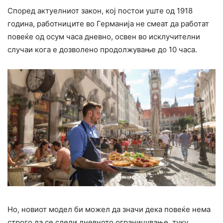
Според актуелниот закон, кој постои уште од 1918
година, работниците во Германија не смеат да работат
повеќе од осум часа дневно, освен во исклучителни
случаи кога е дозволено продолжување до 10 часа.
Но, новиот модел би можел да значи дека повеќе нема
строго да се следи дневното ограничување, туку