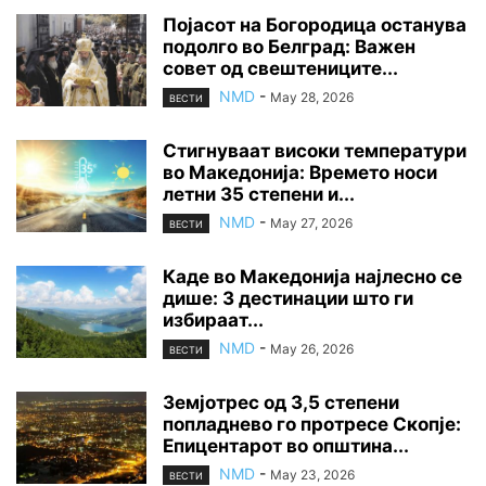
Појасот на Богородица останува
подолго во Белград: Важен
совет од свештениците...
NMD
-
May 28, 2026
ВЕСТИ
Стигнуваат високи температури
во Македонија: Времето носи
летни 35 степени и...
NMD
-
May 27, 2026
ВЕСТИ
Каде во Македонија најлесно се
дише: 3 дестинации што ги
избираат...
NMD
-
May 26, 2026
ВЕСТИ
Земјотрес од 3,5 степени
попладнево го протресе Скопје:
Епицентарот во општина...
NMD
-
May 23, 2026
ВЕСТИ