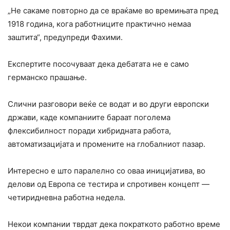
„Не сакаме повторно да се враќаме во времињата пред
1918 година, кога работниците практично немаа
заштита“, предупреди Фахими.
Експертите посочуваат дека дебатата не е само
германско прашање.
Слични разговори веќе се водат и во други европски
држави, каде компаниите бараат поголема
флексибилност поради хибридната работа,
автоматизацијата и промените на глобалниот пазар.
Интересно е што паралелно со оваа иницијатива, во
делови од Европа се тестира и спротивен концепт —
четиридневна работна недела.
Некои компании тврдат дека пократкото работно време