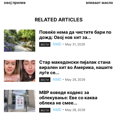
овој прелив
впиваат масло
RELATED ARTICLES
Повеќе нема да чистите бари по
дожд: Овој нов хит за...
NMD
-
May 31, 2026
ВЕСТИ
Стар македонски пијалак стана
вирален хит во Америка, нашите
луѓе се...
NMD
-
May 29, 2026
ВЕСТИ
МВР воведе кодекс за
облекување: Еве со каква
облека не смее...
NMD
-
May 28, 2026
ВЕСТИ