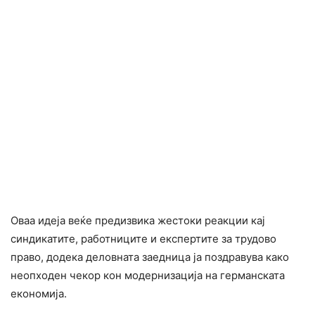
Оваа идеја веќе предизвика жестоки реакции кај
синдикатите, работниците и експертите за трудово
право, додека деловната заедница ја поздравува како
неопходен чекор кон модернизација на германската
економија.