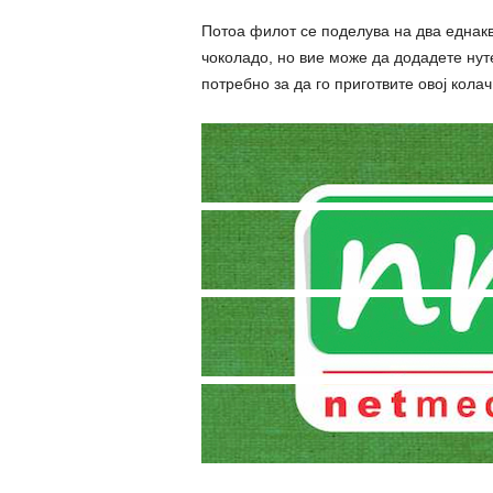
Потоа филот се поделува на два еднакви
чоколадо, но вие може да додадете нут
потребно за да го приготвите овој кол