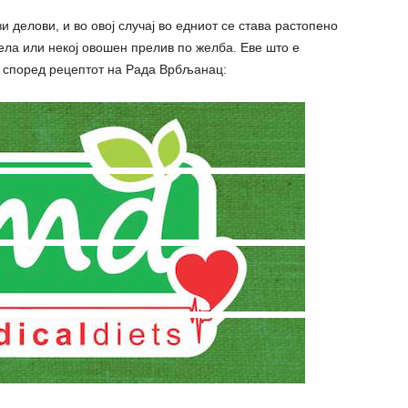
 делови, и во овој случај во едниот се става растопено
ела или некој овошен прелив по желба. Еве што е
ач според рецептот на Рада Врбљанац: