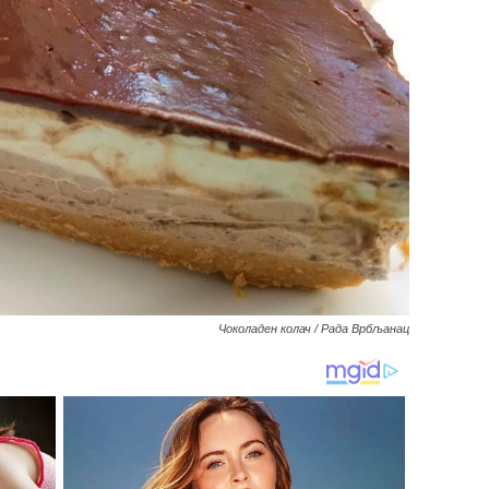
Чоколаден колач / Рада Врбљанац