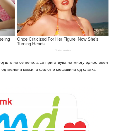
ној што не се пече, а се приготвува на многу едноставен
и од мелени кекси, а филот е мешавина од слатка