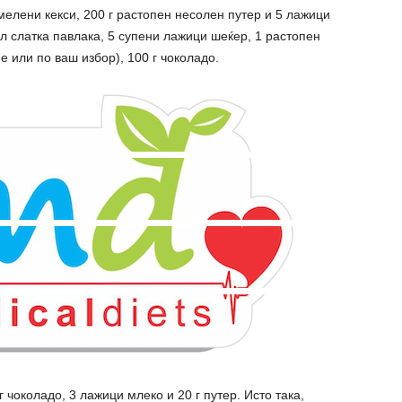
мелени кекси, 200 г растопен несолен путер и 5 лажици
мл слатка павлака, 5 супени лажици шеќер, 1 растопен
 или по ваш избор), 100 г чоколадо.
г чоколадо, 3 лажици млеко и 20 г путер. Исто така,