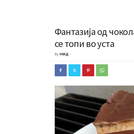
Фантазија од чокол
се топи во уста
By
НМД
-