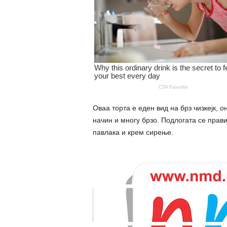
Оваа торта е еден вид на брз чизкејк, о
начин и многу брзо. Подлогата се прав
павлака и крем сирење.