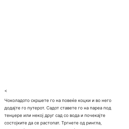
<
Чоколадото скршете го на повеќе коцки и во него
додајте го путерот. Садот ставете го на пареа под
тенџере или некој друг сад со вода и почекајте
состојките да се растопат. Тргнете од рингла,