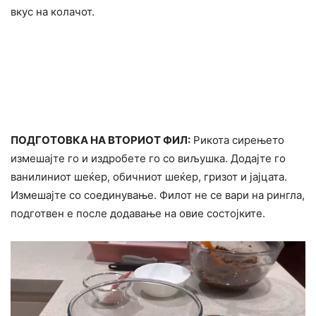
вкус на колачот.
ПОДГОТОВКА НА ВТОРИОТ ФИЛ:
Рикота сирењето
измешајте го и издробете го со виљушка. Додајте го
ванилиниот шеќер, обичниот шеќер, гризот и јајцата.
Измешајте со соединување. Филот не се вари на рингла,
подготвен е после додавање на овие состојките.