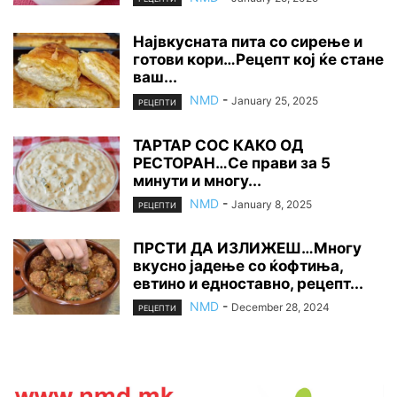
Највкусната пита со сирење и
готови кори…Рецепт кој ќе стане
ваш...
NMD
-
January 25, 2025
РЕЦЕПТИ
ТАРТАР СОС КАКО ОД
РЕСТОРАН…Се прави за 5
минути и многу...
NMD
-
January 8, 2025
РЕЦЕПТИ
ПРСТИ ДА ИЗЛИЖЕШ…Многу
вкусно јадење со ќофтиња,
евтино и едноставно, рецепт...
NMD
-
December 28, 2024
РЕЦЕПТИ