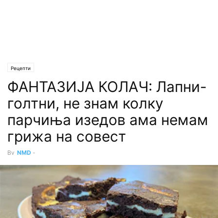
Рецепти
ФАНТАЗИЈА КОЛАЧ: Лапни-
голтни, не знам колку
парчиња изедов ама немам
грижа на совест
By
NMD
-