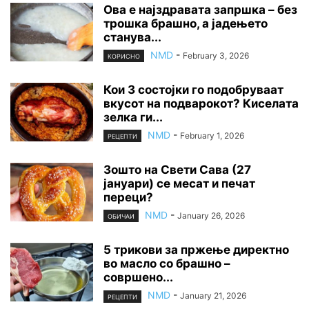
Ова е најздравата запршка – без
трошка брашно, а јадењето
станува...
NMD
-
February 3, 2026
КОРИСНО
Кои 3 состојки го подобруваат
вкусот на подварокот? Киселата
зелка ги...
NMD
-
February 1, 2026
РЕЦЕПТИ
Зошто на Свети Сава (27
јануари) се месат и печат
переци?
NMD
-
January 26, 2026
ОБИЧАИ
5 трикови за пржење директно
во масло со брашно –
совршено...
NMD
-
January 21, 2026
РЕЦЕПТИ