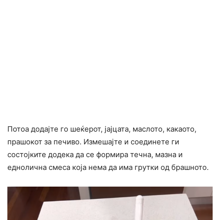
Потоа додајте го шеќерот, јајцата, маслото, какаото,
прашокот за печиво. Измешајте и соединете ги
состојките додека да се формира течна, мазна и
еднолична смеса која нема да има грутки од брашното.