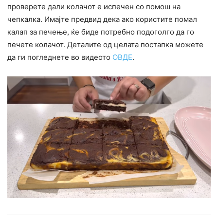
проверете дали колачот е испечен со помош на
чепкалка. Имајте предвид дека ако користите помал
калап за печење, ќе биде потребно подоголго да го
печете колачот. Деталите од целата постапка можете
да ги погледнете во видеото
ОВДЕ
.