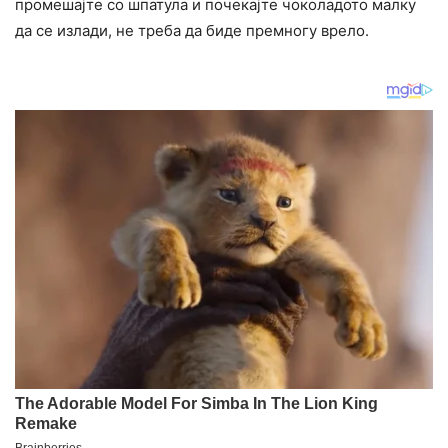
промешајте со шпатула и почекајте чоколадото малку
да се излади, не треба да биде премногу врело.