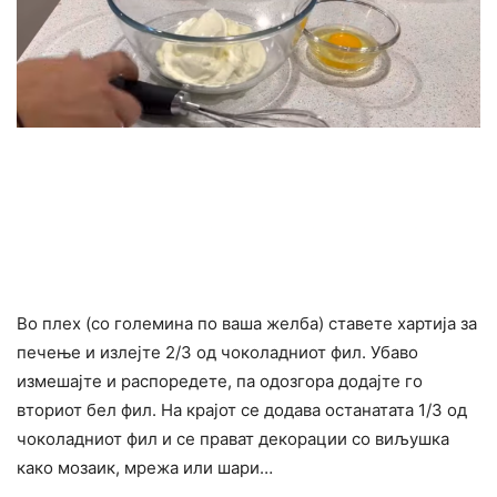
Во плех (со големина по ваша желба) ставете хартија за
печење и излејте 2/3 од чоколадниот фил. Убаво
измешајте и распоредете, па одозгора додајте го
вториот бел фил. На крајот се додава останатата 1/3 од
чоколадниот фил и се прават декорации со виљушка
како мозаик, мрежа или шари…