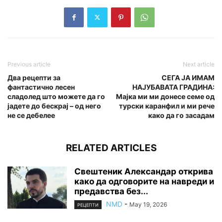
Previous article
Next article
Два рецепти за
СЕГА ЈА ИМАМ
фантастично лесен
НАЈУБАВАТА ГРАДИНА:
сладолед што можете да го
Мајка ми ми донесе семе од
јадете до бескрај – од него
турски каранфил и ми рече
не се дебелее
како да го засадам
RELATED ARTICLES
Свештеник Александар открива
како да одговорите на навреди и
предавства без...
NMD
-
May 19, 2026
РЕЦЕПТИ