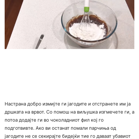
Настрана добро измијте ги јагодите и отстранете им ја
дршката на врвот. Со помош на виљушка изгмечете ги, а
потоа додајте ги во чоколадниот фил кој го
подготвивте. Ако ви останат помали парчиња од
јагодите не се секирајте бидејќи тие го даваат убавиот