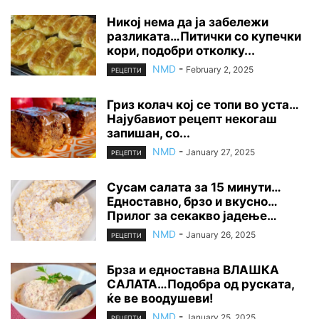
Никој нема да ја забележи
разликата…Питички со купечки
кори, подобри отколку...
NMD
-
February 2, 2025
РЕЦЕПТИ
Гриз колач кој се топи во уста…
Најубавиот рецепт некогаш
запишан, со...
NMD
-
January 27, 2025
РЕЦЕПТИ
Сусам салата за 15 минути…
Едноставно, брзо и вкусно…
Прилог за секакво јадење…
NMD
-
January 26, 2025
РЕЦЕПТИ
Брза и едноставна ВЛАШКА
САЛАТА…Подобра од руската,
ќе ве воодушеви!
NMD
-
January 25, 2025
РЕЦЕПТИ