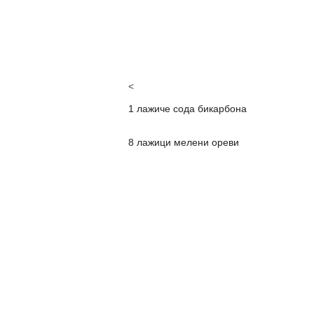
<
1 лажиче сода бикарбона
8 лажици мелени ореви