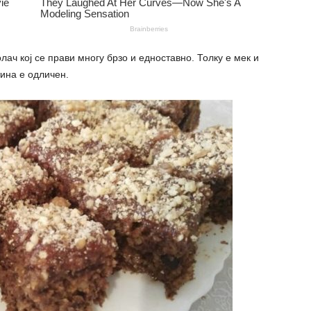
лач кој се прави многу брзо и едноставно. Толку е мек и
тина е одличен.