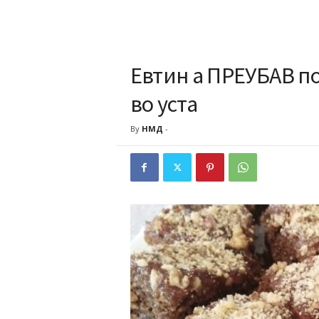
Евтин а ПРЕУБАВ пос
во уста
By
НМД
-