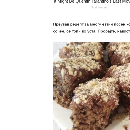
Преував рецепт за многу евтин посен ко
сочен, се топи во уста. Пробајте, навис