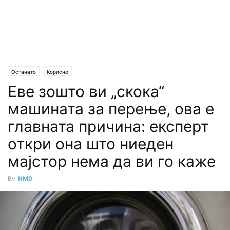
Останато
Корисно
Еве зошто ви „скока“
машината за перење, ова е
главната причина: експерт
откри она што ниеден
мајстор нема да ви го каже
By
NMD
-