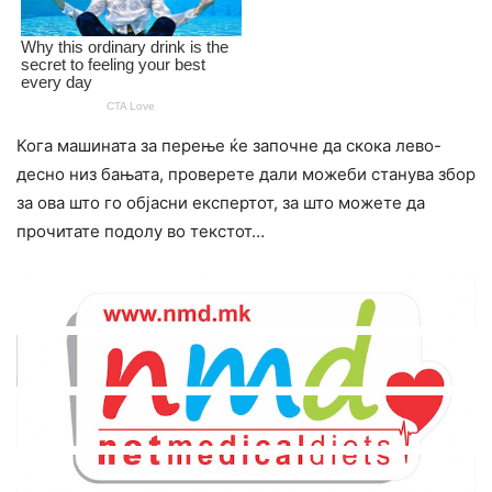
Кога машината за перење ќе започне да скока лево-
десно низ бањата, проверете дали можеби станува збор
за ова што го објасни експертот, за што можете да
прочитате подолу во текстот…