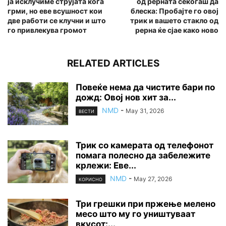
ја исклучиме струјата кога
од рерната секогаш да
грми, но еве всушност кои
блеска: Пробајте го овој
две работи се клучни и што
трик и вашето стакло од
го привлекува громот
рерна ќе сјае како ново
RELATED ARTICLES
Повеќе нема да чистите бари по
дожд: Овој нов хит за...
NMD
-
May 31, 2026
ВЕСТИ
Трик со камерата од телефонот
помага полесно да забележите
крлежи: Еве...
NMD
-
May 27, 2026
КОРИСНО
Три грешки при пржење мелено
месо што му го уништуваат
вкусот:...