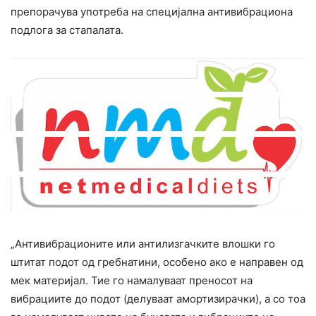
препорачува употреба на специјална антивибрациона
подлога за стапалата.
„Антивибрационите или антилизгачките влошки го
штитат подот од гребнатини, особено ако е направен од
мек материјал. Тие го намалуваат преносот на
вибрациите до подот (делуваат амортизирачки), а со тоа