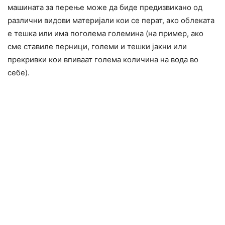
машината за перење може да биде предизвикано од
различни видови материјали кои се перат, ако облеката
е тешка или има поголема големина (на пример, ако
сме ставиле перници, големи и тешки јакни или
прекривки кои впиваат голема количина на вода во
себе).