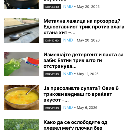
NMD
-
May 20, 2026
КОРИСНО
Метална лажица на прозорец?
Едноставниот трик против влага
стана хит –...
NMD
-
May 20, 2026
КОРИСНО
Измешајте детергент и паста за
заби: Евтин трик што ги
отстранува...
NMD
-
May 11, 2026
КОРИСНО
Ја пресоливте супата? Овие 6
трикови веднаш го враќаат
вкусот –...
NMD
-
May 6, 2026
КОРИСНО
Како да се ослободите од
плевел меѓу плочки без