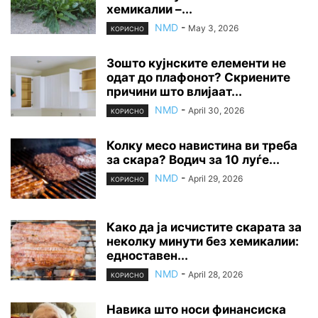
хемикалии –...
NMD
-
May 3, 2026
КОРИСНО
Зошто кујнските елементи не
одат до плафонот? Скриените
причини што влијаат...
NMD
-
April 30, 2026
КОРИСНО
Колку месо навистина ви треба
за скара? Водич за 10 луѓе...
NMD
-
April 29, 2026
КОРИСНО
Како да ја исчистите скарата за
неколку минути без хемикалии:
едноставен...
NMD
-
April 28, 2026
КОРИСНО
Навика што носи финансиска