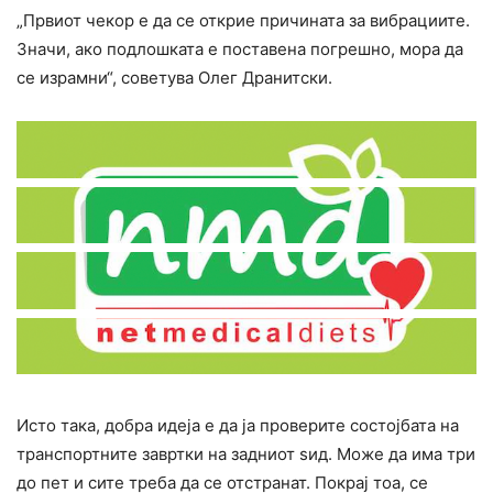
„Првиот чекор е да се открие причината за вибрациите.
Значи, ако подлошката е поставена погрешно, мора да
се израмни“, советува Олег Дранитски.
Исто така, добра идеја е да ја проверите состојбата на
транспортните завртки на задниот ѕид. Може да има три
до пет и сите треба да се отстранат. Покрај тоа, се