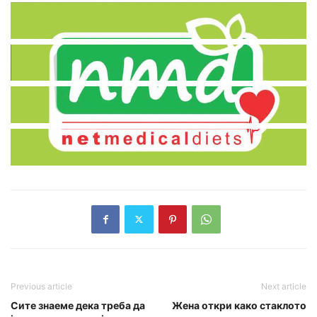
Previous article
Next article
Сите знаеме дека треба да
Жена откри како стаклото