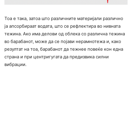
Тоа е така, затоа што различните материјали различно
ја апсорбираат водата, што се рефлектира во нивната
тежина. Ако има делови од облека со различна тежина
во барабанот, може да се појави нерамнотежа и, како
резултат на тоа, барабанот да тежнее повеќе кон една
страна и при центригугата да предизвика силни
вибрации.