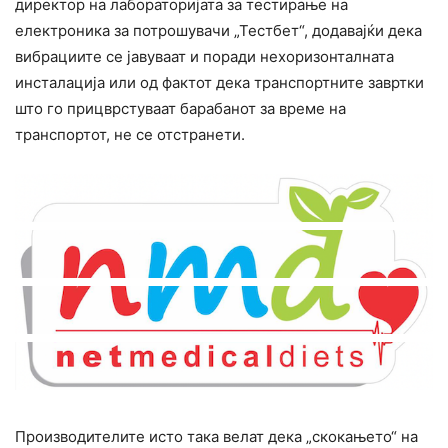
директор на лабораторијата за тестирање на
електроника за потрошувачи „Тестбет“, додавајќи дека
вибрациите се јавуваат и поради нехоризонталната
инсталација или од фактот дека транспортните завртки
што го прицврстуваат барабанот за време на
транспортот, не се отстранети.
Производителите исто така велат дека „скокањето“ на