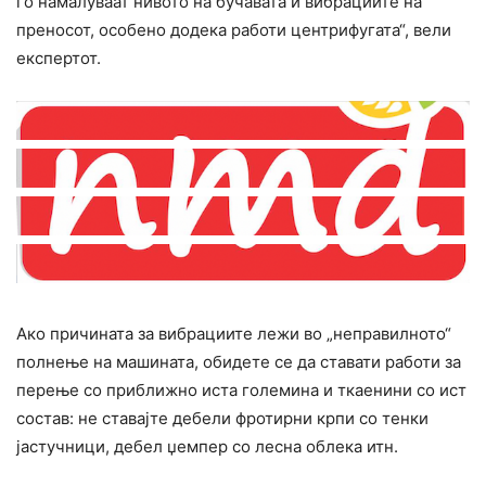
го намалуваат нивото на бучавата и вибрациите на
преносот, особено додека работи центрифугата“, вели
експертот.
Ако причината за вибрациите лежи во „неправилното“
полнење на машината, обидете се да ставати работи за
перење со приближно иста големина и ткаенини со ист
состав: не ставајте дебели фротирни крпи со тенки
јастучници, дебел џемпер со лесна облека итн.