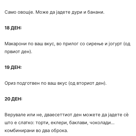
Само овошје. Може да јадете дури и банани.
18 ДЕН:
Макарони по ваш вкус, во прилог со сирење и јогурт (од
првиот ден).
19 ДЕН:
Ориз подготвен по ваш вкус (од вториот ден).
20 ДЕН:
Верувале или не, дваесеттиот ден можете да јадете сè
што е слатко: торти, еклери, баклави, чоколади…
комбинирани во два оброка.