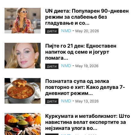
UN диета: Популарен 90-дневен
режим за слабеење без
гладување и со...
NMD
-
May 20, 2026
ДИЕТИ
Пијте го 21 ден: Едноставен
напиток од семе и јогурт
помага...
NMD
-
May 19, 2026
ДИЕТИ
Познатата супа од зелка
повторно е хит: Како делува 7-
дневниот режим...
NMD
-
May 13, 2026
ДИЕТИ
Куркумата и метаболизмот: Што
навистина велат експертите за
нејзината улога во...