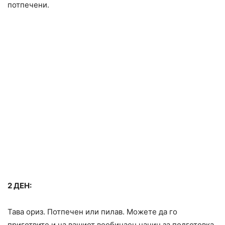
потпечени.
2 ДЕН:
Тава ориз. Потпечен или пилав. Можете да го
приготвите и на вашиот вообичаен начин за подготовка.