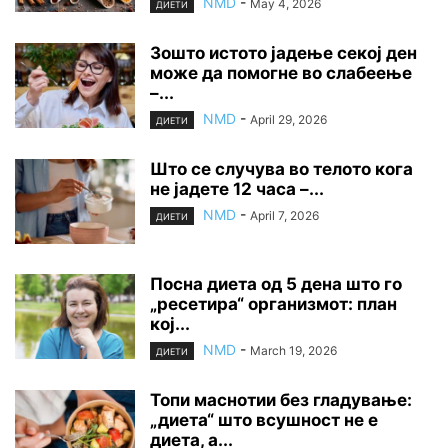
NMD
-
May 4, 2026
ДИЕТИ
Зошто истото јадење секој ден
може да помогне во слабеење
–...
NMD
-
April 29, 2026
ДИЕТИ
Што се случува во телото кога
не јадете 12 часа –...
NMD
-
April 7, 2026
ДИЕТИ
Посна диета од 5 дена што го
„ресетира“ организмот: план
кој...
NMD
-
March 19, 2026
ДИЕТИ
Топи маснотии без гладување:
„диета“ што всушност не е
диета, а...