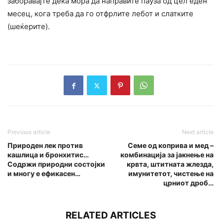
заборавајте дека мора да направите пауза од цел еден
месец, кога треба да го отфрлите лебот и слатките
(шеќерите).
Previous article
Next article
Природен лек против
Семе од коприва и мед –
кашлица и бронхитис…
комбинација за јакнење на
Содржи природни состојки
крвта, штитната жлезда,
и многу е ефикасен…
имунитетот, чистење на
црниот дроб…
RELATED ARTICLES