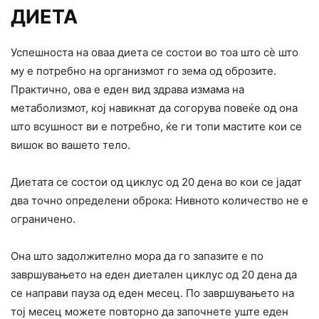
ДИЕТА
Успешноста на оваа диета се состои во тоа што сè што
му е потребно на организмот го зема од оброзите.
Практично, ова е еден вид здрава измама на
метаболизмот, кој навикнат да согорува повеќе од она
што всушност ви е потребно, ќе ги топи мастите кои се
вишок во вашето тело.
Диетата се состои од циклус од 20 дена во кои се јадат
два точно определени оброка: Нивното количество не е
ограничено.
Она што задолжително мора да го запазите е по
завршувањето на еден диетален циклус од 20 дена да
се направи пауза од еден месец. По завршувањето на
тој месец можете повторно да започнете уште еден