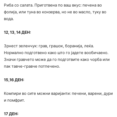
Риба со салата. Приготвена по ваш вкус: печена во
фолија, или туна во конзерва, но не во масло, туку во
вода.
12, 13, 14 ДЕН:
Зрнест зеленчук: грав, грашок, боранија, леќа.
Нормално подготвено како што го јадете вообичаено.
Значи гравчето може да го подготвите како чорба или
пак тавче-гравче потпечено.
15,16 ДЕН:
Компири во сите можни варијанти: печени, варени, дури
и помфрит.
17 ДЕН: