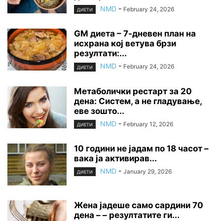
NMD
-
February 24, 2026
ДИЕТИ
GM диета – 7-дневен план на
исхрана кој ветува брзи
резултати:...
NMD
-
February 24, 2026
ДИЕТИ
Метаболички рестарт за 20
дена: Систем, а не гладување,
еве зошто...
NMD
-
February 12, 2026
ДИЕТИ
10 години не јадам по 18 часот –
вака ја активирав...
NMD
-
January 29, 2026
ДИЕТИ
Жена јадеше само сардини 70
дена – – резултатите ги...