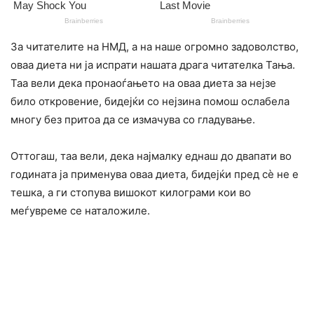
За читателите на НМД, а на наше огромно задоволство,
оваа диета ни ја испрати нашата драга читателка Тања.
Таа вели дека пронаоѓањето на оваа диета за нејзе
било откровение, бидејќи со нејзина помош ослабела
многу без притоа да се измачува со гладување.
Оттогаш, таа вели, дека најмалку еднаш до двапати во
годината ја применува оваа диета, бидејќи пред сè не е
тешка, а ги стопува вишокот килограми кои во
меѓувреме се наталожиле.