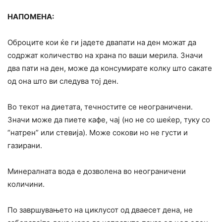
НАПОМЕНА:
Оброците кои ќе ги јадете двапати на ден можат да
содржат количество на храна по ваши мерила. Значи
два пати на ден, може да консумирате колку што сакате
од она што ви следува тој ден.
Во текот на диетата, течностите се неограничени.
Значи може да пиете кафе, чај (но не со шеќер, туку со
“натрен” или стевија). Може сокови но не густи и
газирани.
Минералната вода е дозволена во неограничени
количини.
По завршувањето на циклусот од дваесет дена, не