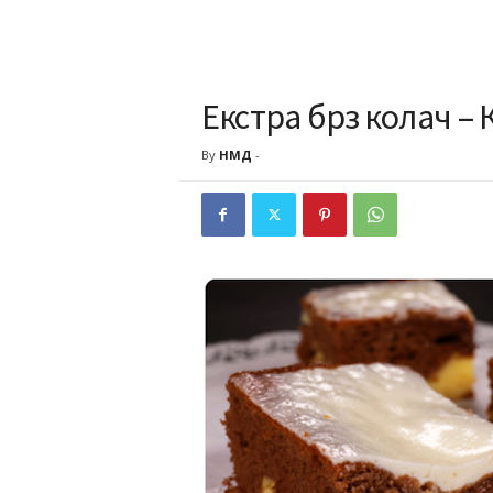
Екстра брз колач –
By
НМД
-