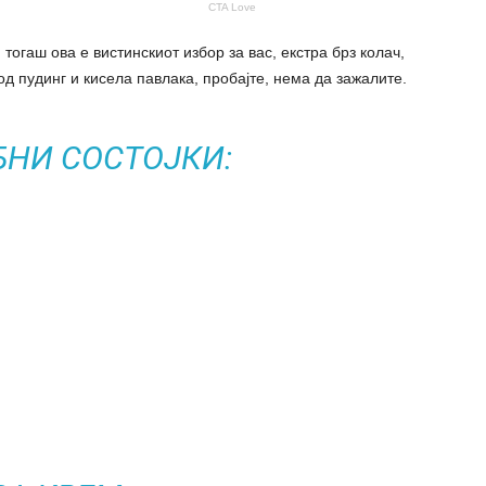
, тогаш ова е вистинскиот избор за вас, екстра брз колач,
 од пудинг и кисела павлака, пробајте, нема да зажалите.
БНИ СОСТОЈКИ: