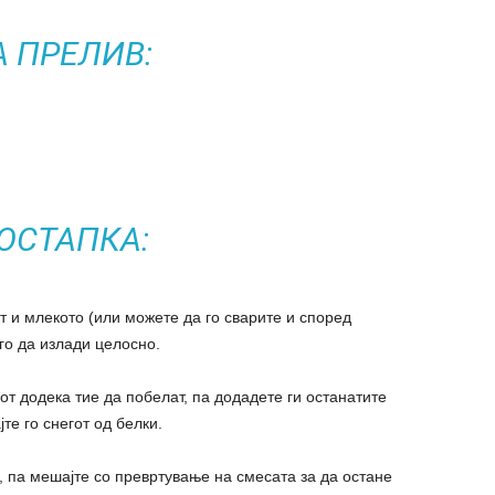
А ПРЕЛИВ:
ОСТАПКА:
т и млекото (или можете да го сварите и според
 го да излади целосно.
от додека тие да побелат, па додадете ги останатите
те го снегот од белки.
 па мешајте со превртување на смесата за да остане