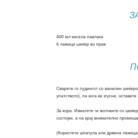
З
400 мл кисела павлака
6 лажици шеќер во прав
П
Сварете го пудингот со ванилин шеќеро
упатството), па кога ќе згусне, оставете
За кора: Изматете ги жолчките со шеќер
состојки, а на крај внимателно промешај
(Користете шпатула или дрвена лажица,