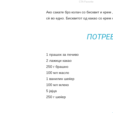
Ако сакате брз колач со бисквит и крем 
сè во едно. Бисквитот од какао со крем
ПОТРЕ
1 прашок за печиво
2 лажици какао
250 г брашно
100 мл масло
1 ванилин шеќер
100 мл млеко
5 јајца
250 г шеќер