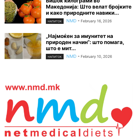
Вишок килограми во
Македонија: Што велат бројките
и како природните навики...
NMD
-
February 16, 2026
НАПИТОК
„Најмоќен за имунитет на
природен начин“: што помага,
што е мит...
NMD
-
February 10, 2026
НАПИТОК