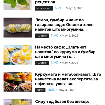
рецепт од...
NMD
-
May 11, 2026
БИЛКАРСТВО
Лимон, ѓумбир и нане во
газирана вода: Освежителен
напиток што многумина...
NMD
-
May 9, 2026
НАПИТОК
Наместо кафе: „Златниот
напиток“ со куркума и ѓумбир
што многумина го...
NMD
-
May 7, 2026
НАПИТОК
Куркумата и метаболизмот: Што
навистина велат експертите за
нејзината улога во...
NMD
-
May 4, 2026
ДИЕТИ
Сируп од бозел без шеќер: