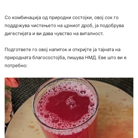
Со комбинација од природни состојки, овој сок го
поддржува чистењето на црниот дроб, ја подобрува
дигестијата и ви дава чувство на виталност.
Подгответе го овој напиток и откријте ја тајната на
природната благосостојба, пишува НМД. Еве што ви е
потребно: