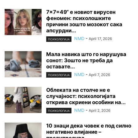
7×7=49“ е новиот вирусен
феномен: психолошките
причини зошто мозокот сака
апсурдни...
NMD
-
April 17, 2026
ПСИХОЛОГИЈА
Мала навика што го нарушува
сонот: Зошто не треба да
оставате...
NMD
-
April 7, 2026
ПСИХОЛОГИЈА
Облеката на столче не е
случајност: психологијата
открива скриени особини на...
NMD
-
April 2, 2026
ПСИХОЛОГИЈА
10 знаци дека човек е под силно
негативно влијание –
предупредува...