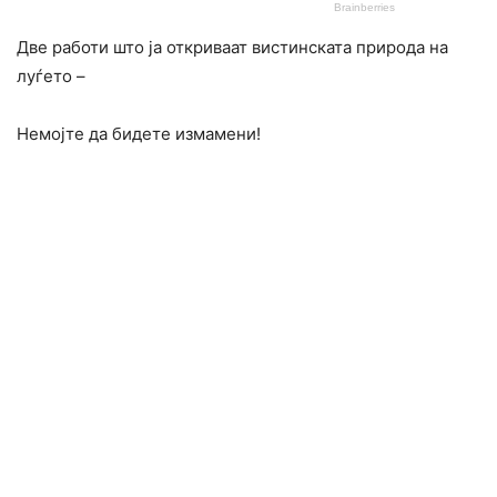
Две работи што ја откриваат вистинската природа на
луѓето –
Немојте да бидете измамени!