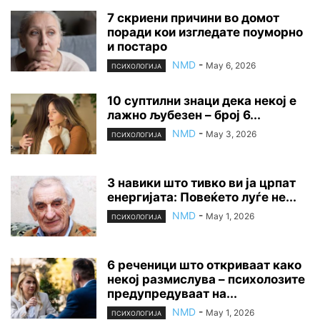
7 скриени причини во домот
поради кои изгледате поуморно
и постаро
NMD
-
May 6, 2026
ПСИХОЛОГИЈА
10 суптилни знаци дека некој е
лажно љубезен – број 6...
NMD
-
May 3, 2026
ПСИХОЛОГИЈА
3 навики што тивко ви ја црпат
енергијата: Повеќето луѓе не...
NMD
-
May 1, 2026
ПСИХОЛОГИЈА
6 реченици што откриваат како
некој размислува – психолозите
предупредуваат на...
NMD
-
May 1, 2026
ПСИХОЛОГИЈА