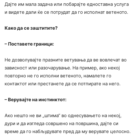
Дајте им мала задача или побарајте едноставна услуга
и видете дали ќе се потрудат да го исполнат ветеното.
Како да се заштитите?
– Поставете граници:
Не дозволувајте празните ветувања да ве вовлечат во
зависност или разочарување. На пример, ако некој
повторно не го исполни ветеното, намалете го
контактот или престанете да се потпирате на него.
– Верувајте на инстинктот:
Ако нешто не ви „штима“ во однесувањето на некој,
дури и да изгледа совршено на површина, дајте си
време да го набљудувате пред да му верувате целосно.