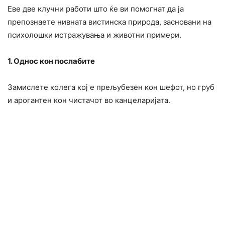
Еве две клучни работи што ќе ви помогнат да ја
препознаете нивната вистинска природа, засновани на
психолошки истражувања и животни примери.
1. Однос кон послабите
Замислете колега кој е прељубезен кон шефот, но груб
и арогантен кон чистачот во канцеларијата.