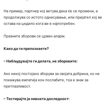
На пример, партнер кој ветува дека ќе се промени, а
продолжува со истото однесување, или пријател кој ве
остава на цедило кога ви е најпотребен.
Празните зборови се црвен аларм.
Како да ги препознаете?
– Набљудувајте ги делата, не зборовите:
Ако некој постојано зборува за својата добрина, но не
покажува емпатија кон послабите, тоа е знак за
претпазливост.
– Тестирајте ја нивната доследност: