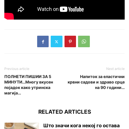
Previous article
Next article
ПОЛНЕТИ ПИШИИ ЗА 5
Напиток за еластични
МИНУТИ…Многу вкусен
крвни садови и здраво срце
појадок како утринска
на 90 години…
магија…
RELATED ARTICLES
Што значи кога некој го остава