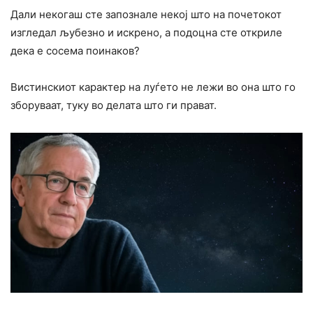
Дали некогаш сте запознале некој што на почетокот
изгледал љубезно и искрено, а подоцна сте откриле
дека е сосема поинаков?
Вистинскиот карактер на луѓето не лежи во она што го
зборуваат, туку во делата што ги прават.