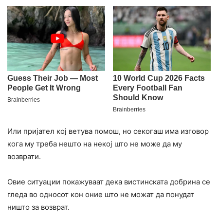
Или пријател кој ветува помош, но секогаш има изговор
кога му треба нешто на некој што не може да му
возврати.
Овие ситуации покажуваат дека вистинската добрина се
гледа во односот кон оние што не можат да понудат
ништо за возврат.