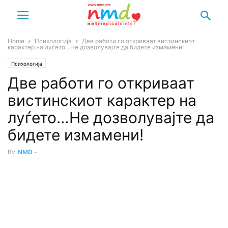
Home
Психологија
Две работи го откриваат вистинскиот
карактер на луѓето…Не дозволувајте да бидете измамени!
Психологија
Две работи го откриваат
вистинскиот карактер на
луѓето…Не дозволувајте да
бидете измамени!
By
NMD
-