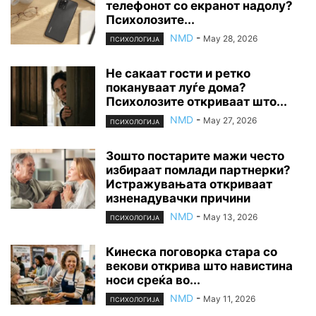
телефонот со екранот надолу?
Психолозите...
NMD
-
May 28, 2026
ПСИХОЛОГИЈА
Не сакаат гости и ретко
покануваат луѓе дома?
Психолозите откриваат што...
NMD
-
May 27, 2026
ПСИХОЛОГИЈА
Зошто постарите мажи често
избираат помлади партнерки?
Истражувањата откриваат
изненадувачки причини
NMD
-
May 13, 2026
ПСИХОЛОГИЈА
Кинеска поговорка стара со
векови открива што навистина
носи среќа во...
NMD
-
May 11, 2026
ПСИХОЛОГИЈА