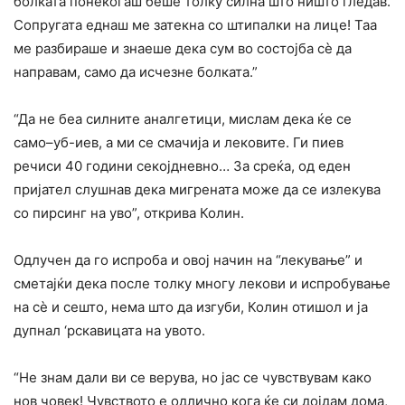
болката понекогаш беше толку силна што ништо гледав.
Сопругата еднаш ме затекна со штипалки на лице! Таа
ме разбираше и знаеше дека сум во состојба сè да
направам, само да исчезне болката.”
“Да не беа силните аналгетици, мислам дека ќе се
само–уб-иев, а ми се смачија и лековите. Ги пиев
речиси 40 години секојдневно… За среќа, од еден
пријател слушнав дека мигрената може да се излекува
со пирсинг на уво”, открива Колин.
Одлучен да го испроба и овој начин на “лекување” и
сметајќи дека после толку многу лекови и испробување
на сè и сешто, нема што да изгуби, Колин отишол и ја
дупнал ‘рскавицата на увото.
“Не знам дали ви се верува, но јас се чувствувам како
нов човек! Чувството е одлично кога ќе си дојдам дома,