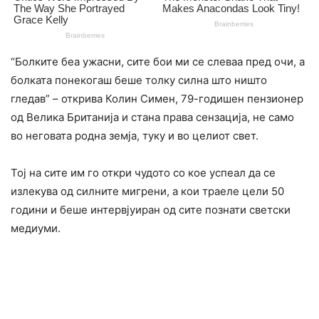
“Болките беа ужасни, сите бои ми се слеваа пред очи, а
болката понекогаш беше толку силна што ништо
гледав” – открива Колин Симен, 79-годишен пензионер
од Велика Британија и стана права сензација, не само
во неговата родна земја, туку и во целиот свет.
Тој на сите им го откри чудото со кое успеал да се
излекува од силните мигрени, а кои траеле цели 50
години и беше интервјуиран од сите познати светски
медиуми.