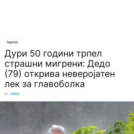
Здравје
Дури 50 години трпел
страшни мигрени: Дедо
(79) открива неверојатен
лек за главоболка
By
НМД
-