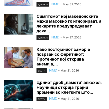
NMD
-
May 31, 2026
ЗДРАВЈЕ
Симптомот кој македонските
мажи масовно го игнорираат, а
лекарите предупредуваат
дека...
NMD
-
May 27, 2026
ЗДРАВЈЕ
Како постојаниот замор е
поврзан со феритинот:
Протеинот кој открива
анемија,...
NMD
-
May 21, 2026
ВЕСТИ
Црниот дроб „памети“ алкохол:
Научници открија трајни
промени во клетките што...
NMD
-
May 21, 2026
ВЕСТИ