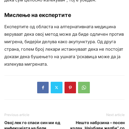
Мислење на експертите
Експертите од областа на алтернативната медицина
веруваат дека овој метод може да биде одличен против
мигрена, бидејќи делува како акупунктура. Од друга
страна, голем број лекари истакнуваат дека не постојат
докази дека бушењето на ушната ‘рскавица може да ја
излекува мигрената.
Previous article
Next article
Овој лек го спаси син ми од
Нешто набрзина – посен
инфекцијата на бели
колач „Најубави желби” со