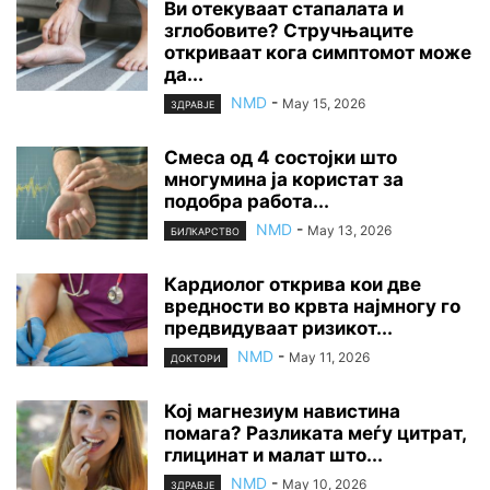
Ви отекуваат стапалата и
зглобовите? Стручњаците
откриваат кога симптомот може
да...
NMD
-
May 15, 2026
ЗДРАВЈЕ
Смеса од 4 состојки што
многумина ја користат за
подобра работа...
NMD
-
May 13, 2026
БИЛКАРСТВО
Кардиолог открива кои две
вредности во крвта најмногу го
предвидуваат ризикот...
NMD
-
May 11, 2026
ДОКТОРИ
Кој магнезиум навистина
помага? Разликата меѓу цитрат,
глицинат и малат што...
NMD
-
May 10, 2026
ЗДРАВЈЕ