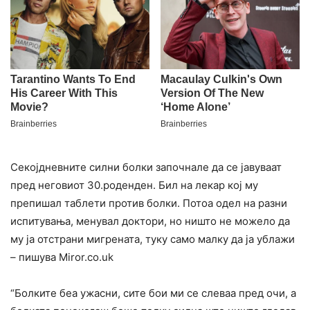
Секојдневните силни болки започнале да се јавуваат
пред неговиот 30.роденден. Бил на лекар кој му
препишал таблети против болки. Потоа одел на разни
испитувања, менувал доктори, но ништо не можело да
му ја отстрани мигрената, туку само малку да ја ублажи
– пишува Miror.co.uk
“Болките беа ужасни, сите бои ми се слеваа пред очи, а