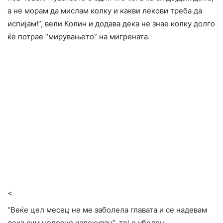
а не морам да мислам колку и какви лекови треба да
испијам!”, вели Колин и додава дека не знае колку долго
ќе потрае “мирувањето” на мигрената.
<
“Веќе цел месец не ме заболела главата и се надевам
дека сум целосно излекуван”, тој е убеден.