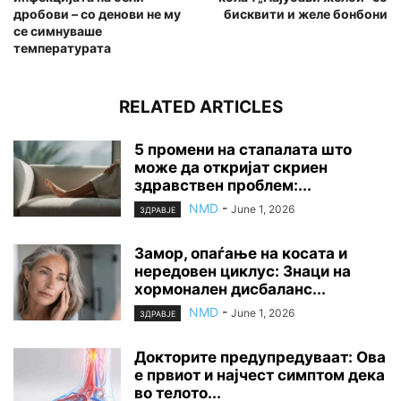
дробови – со денови не му
бисквити и желе бонбони
се симнуваше
температурата
RELATED ARTICLES
5 промени на стапалата што
може да откријат скриен
здравствен проблем:...
NMD
-
June 1, 2026
ЗДРАВЈЕ
Замор, опаѓање на косата и
нередовен циклус: Знаци на
хормонален дисбаланс...
NMD
-
June 1, 2026
ЗДРАВЈЕ
Докторите предупредуваат: Ова
е првиот и најчест симптом дека
во телото...