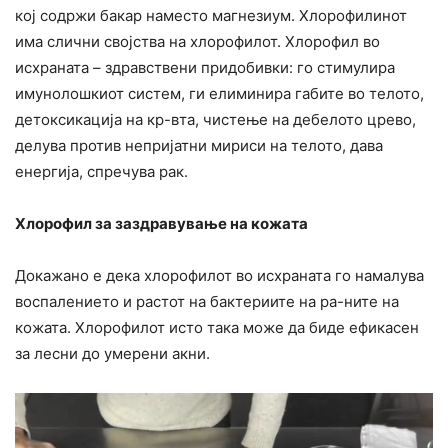
кој содржи бакар наместо магнезиум. Хлорофилинот
има слични својства на хлорофилот. Хлорофил во
исхраната – здравствени придобивки: го стимулира
имунолошкиот систем, ги елиминира габите во телото,
детоксикација на кр-вта, чистење на дебелото црево,
делува против непријатни мириси на телото, дава
енергија, спречува рак.
Хлорофил за заздравување на кожата
Докажано е дека хлорофилот во исхраната го намалува
воспалението и растот на бактериите на ра-ните на
кожата. Хлорофилот исто така може да биде ефикасен
за лесни до умерени акни.