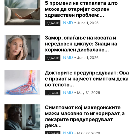
5 промени на стапалата што
може да откријат скриен
здравствен проблем:...
NMD
-
June 1, 2026
ЗДРАВЈЕ
Замор, опаѓање на косата и
нередовен циклус: Знаци на
хормонален дисбаланс...
NMD
-
June 1, 2026
ЗДРАВЈЕ
Докторите предупредуваат: Ова
е првиот и најчест симптом дека
во телото...
NMD
-
May 31, 2026
ЗДРАВЈЕ
Симптомот кој македонските
мажи масовно го игнорираат, а
лекарите предупредуваат
дека...
NMD
-
May 27, 2026
ЗДРАВЈЕ