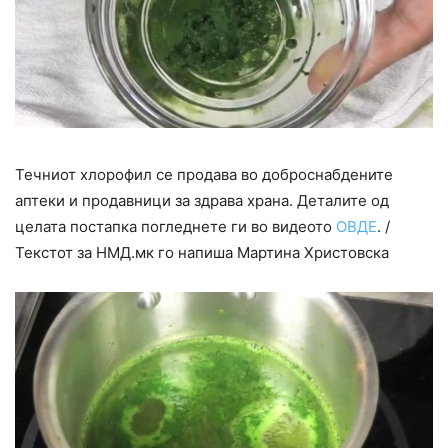
Течниот хлорофил се продава во доброснабдените
аптеки и продавници за здрава храна. Деталите од
целата постапка погледнете ги во видеото
ОВДЕ
. /
Текстот за НМД.мк го напиша Мартина Христовска