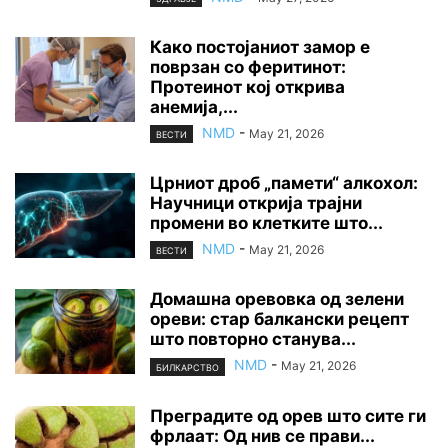
Како постојаниот замор е
поврзан со феритинот:
Протеинот кој открива
анемија,...
NMD
-
May 21, 2026
ВЕСТИ
Црниот дроб „памети“ алкохол:
Научници открија трајни
промени во клетките што...
NMD
-
May 21, 2026
ВЕСТИ
Домашна оревовка од зелени
ореви: стар балкански рецепт
што повторно станува...
NMD
-
May 21, 2026
БИЛКАРСТВО
Преградите од орев што сите ги
фрлаат: Од нив се прави...