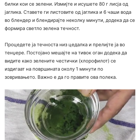
билки кои се зелени. Измијте и исушете 80 г лисја од
јаглика. Ставете ги листовите од јаглика и 6 чаши вода
во блендер и блендирајте неколку минути, додека да се
формира светло зелена течност.
Процедете ја течноста низ цедалка и прелијте ја во
тенџере. Постојано мешајте на тивок оган додека да
видите како зелените честички (хлорофилот) се
издигаат на површината околу 1 минути по
зовривањето. Важно е да го правите ова полека.