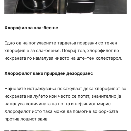
Хлорофил за сла-беење
Едно од најпопуларните тврдења поврзани со течен
хлорофил е за сла-беење. Покрај тоа, хлорофилот во
исхраната го намалува нивото на ште-тен холестерол.
Хлорофилот како природен дезодоранс
Најновите истражувања покажуваат дека хлорофилот во
исхраната на луѓето кои често се потат, значително ја
намалува количината на потта и нејзиниот мирис.
Хлорофилот исто така може да помогне во бор-бата
против лошиот здив.