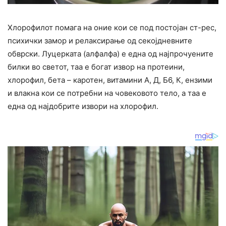
Хлорофилот помага на оние кои се под постојан ст-рес,
психички замор и релаксирање од секојдневните
обврски. Луцерката (алфалфа) е една од најпрочуените
билки во светот, таа е богат извор на протеини,
хлорофил, бета – каротен, витамини А, Д, Б6, К, ензими
и влакна кои се потребни на човековото тело, а таа е
една од најдобрите извори на хлорофил.