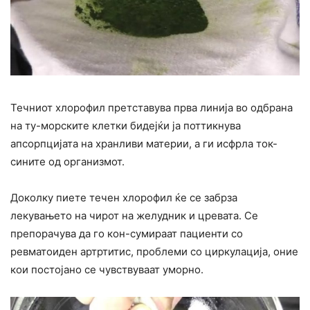
Течниот хлорофил претставува прва линија во одбрана
на ту-морските клетки бидејќи ја поттикнува
апсорпцијата на хранливи материи, а ги исфрла ток-
сините од организмот.
Доколку пиете течен хлорофил ќе се забрза
лекувањето на чирот на желудник и цревата. Се
препорачува да го кон-сумираат пациенти со
ревматоиден артртитис, проблеми со циркулација, оние
кои постојано се чувствуваат уморно.