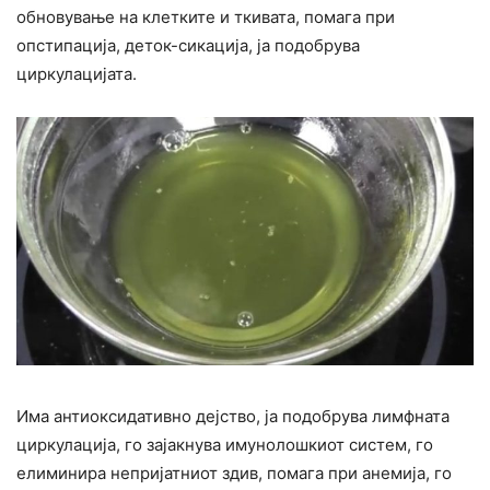
обновување на клетките и ткивата, помага при
опстипација, деток-сикација, ја подобрува
циркулацијата.
Има антиоксидативно дејство, ја подобрува лимфната
циркулација, го зајакнува имунолошкиот систем, го
елиминира непријатниот здив, помага при анемија, го