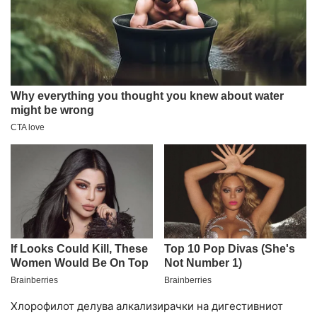
Хлорофилот делува алкализирачки на дигестивниот