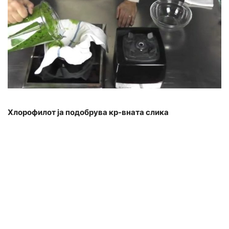
Хлорофилот ја подобрува кр-вната слика