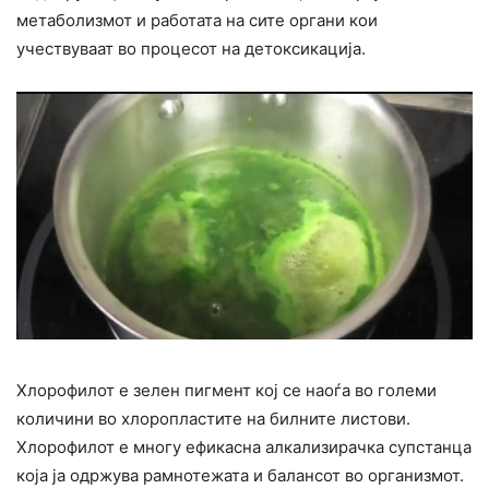
метаболизмот и работата на сите органи кои
учествуваат во процесот на детоксикација.
Хлорофилот е зелен пигмент кој се наоѓа во големи
количини во хлоропластите на билните листови.
Хлорофилот е многу ефикасна алкализирачка супстанца
која ја одржува рамнотежата и балансот во организмот.