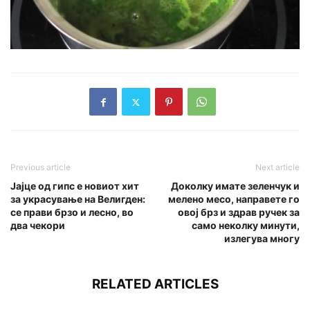
Previous article
Next article
Јајце од гипс е новиот хит
Доколку имате зеленчук и
за украсување на Велигден:
мелено месо, направете го
се прави брзо и лесно, во
овој брз и здрав ручек за
два чекори
само неколку минути,
излегува многу
RELATED ARTICLES