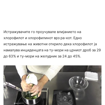
Истражувачите го проучувале влијанието на
хлорофилот и хлорофилинот врз ра-кот. Едно
истражување на животни открило дека хлорофилот ја
намалува инциденцата на ту-мори на црниот дроб за 29
до 63% и ту-мори на желудник за 24 до 45%.