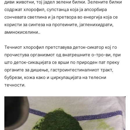
диви животни, тој јадел зелени билки. Зелените билки
содржат хлорофил, супстанца која ја апсорбира
сончевата светлина и ја претвора во енергија која се
користи за синтеза на протеините, јагленихидрати,
аминокиселини..
Течниот хлорофил претставува деток-сикатор кој го
прочистува организмот од внатрешните о-тро-ви, при
што деток-сикацијата се врши по природен пат преку
органите за дишење, гастроинтестиналниот тракт,
бубрези, кожа како и циркулацијата на телесни
течности.