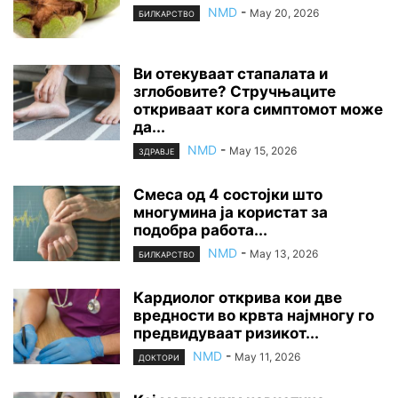
NMD
-
May 20, 2026
БИЛКАРСТВО
Ви отекуваат стапалата и
зглобовите? Стручњаците
откриваат кога симптомот може
да...
NMD
-
May 15, 2026
ЗДРАВЈЕ
Смеса од 4 состојки што
многумина ја користат за
подобра работа...
NMD
-
May 13, 2026
БИЛКАРСТВО
Кардиолог открива кои две
вредности во крвта најмногу го
предвидуваат ризикот...
NMD
-
May 11, 2026
ДОКТОРИ