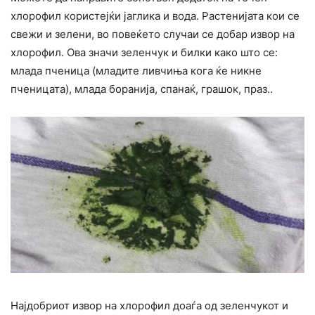
хлорофил користејќи јаглика и вода. Растенијата кои се
свежи и зелени, во повеќето случаи се добар извор на
хлорофил. Ова значи зеленчук и билки како што се:
млада пченица (младите ливчиња кога ќе никне
пченицата), млада боранија, спанаќ, грашок, праз..
Најдобриот извор на хлорофил доаѓа од зеленчукот и