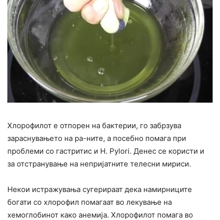
Хлорофилот е отпорен на бактерии, го забрзува
зараснувањето на ра-ните, а посебно помага при
проблеми со гастритис и H. Pylori. Денес се користи и
за отстранување на непријатните телесни мириси.
Некои истражувања сугерираат дека намирниците
богати со хлорофил помагаат во лекување на
хемоглобинот како анемија. Хлорофилот помага во