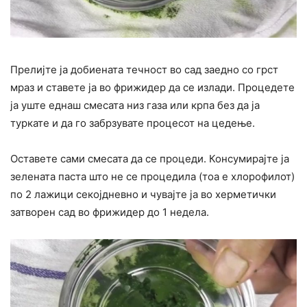
Прелијте ја добиената течност во сад заедно со грст
мраз и ставете ја во фрижидер да се излади. Процедете
ја уште еднаш смесата низ газа или крпа без да ја
туркате и да го забрзувате процесот на цедење.
Оставете сами смесата да се процеди. Консумирајте ја
зелената паста што не се процедила (тоа е хлорофилот)
по 2 лажици секојдневно и чувајте ја во херметички
затворен сад во фрижидер до 1 недела.