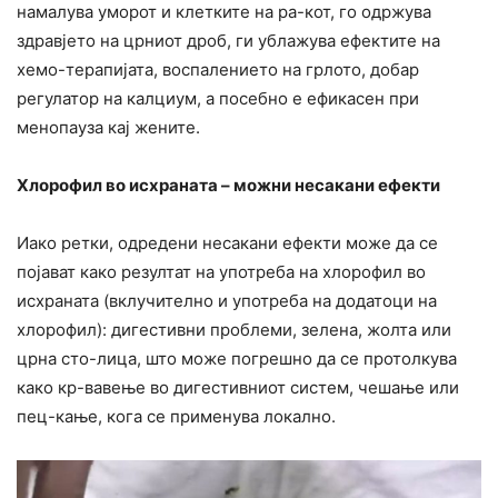
намалува уморот и клетките на ра-кот, го одржува
здравјето на црниот дроб, ги ублажува ефектите на
хемо-терапијата, воспалението на грлото, добар
регулатор на калциум, а посебно е ефикасен при
менопауза кај жените.
Хлорофил во исхраната – можни несакани ефекти
Иако ретки, одредени несакани ефекти може да се
појават како резултат на употреба на хлорофил во
исхраната (вклучително и употреба на додатоци на
хлорофил): дигестивни проблеми, зелена, жолта или
црна сто-лица, што може погрешно да се протолкува
како кр-вавење во дигестивниот систем, чешање или
пец-кање, кога се применува локално.