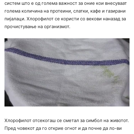
систем што е од голема важност за оние кои внесуваат
голема количина на протеини, слатки, кафе и газирани
пијалаци. Хлорофилот се користи со векови наназад за
прочистување на организмот.
Хлорофилот отсекогаш се сметал за симбол на животот.
Пред човекот да го открие огнот и да почне да ло-ви