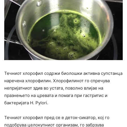
Течниот хлорофил содржи биолошки активна супстанца
наречена хлорофилин. Хлорофилинот го спречува
непријатниот здив во устата, поволно влијае на
празнењето на цревата и помага при гастритис и
бактеријата H. Pylori.
Течниот хлорофил пред се е деток-сикатор, кој го
подобрува целокупниот организам, го забрзува