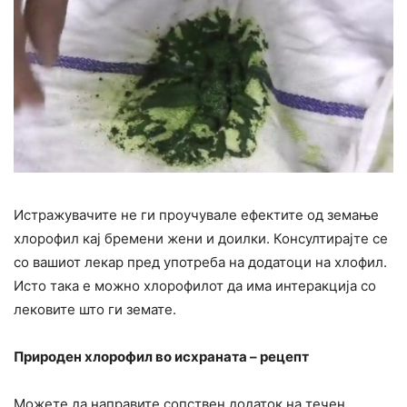
Истражувачите не ги проучувале ефектите од земање
хлорофил кај бремени жени и доилки. Консултирајте се
со вашиот лекар пред употреба на додатоци на хлофил.
Исто така е можно хлорофилот да има интеракција со
лековите што ги земате.
Природен хлорофил во исхраната – рецепт
Можете да направите сопствен додаток на течен