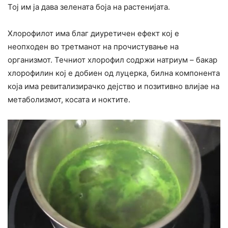
Тој им ја дава зелената боја на растенијата.
Хлорофилот има благ диуретичен ефект кој е
неопходен во третманот на прочистување на
организмот. Течниот хлорофил содржи натриум – бакар
хлорофилин кој е добиен од луцерка, билна компонента
која има ревитализирачко дејство и позитивно влијае на
метаболизмот, косата и ноктите.