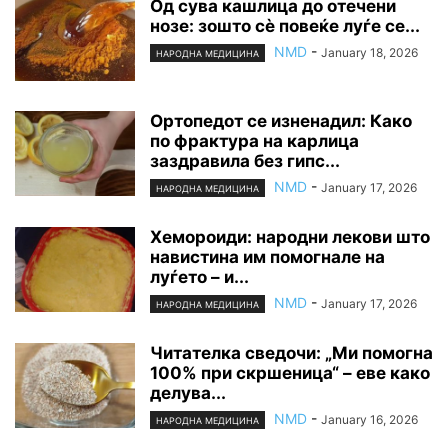
Од сува кашлица до отечени
нозе: зошто сè повеќе луѓе се...
NMD
-
January 18, 2026
НАРОДНА МЕДИЦИНА
Ортопедот се изненадил: Како
по фрактура на карлица
заздравила без гипс...
NMD
-
January 17, 2026
НАРОДНА МЕДИЦИНА
Хемороиди: народни лекови што
навистина им помогнале на
луѓето – и...
NMD
-
January 17, 2026
НАРОДНА МЕДИЦИНА
Читателка сведочи: „Ми помогна
100% при скршеница“ – еве како
делува...
NMD
-
January 16, 2026
НАРОДНА МЕДИЦИНА