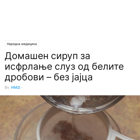
Народна медицина
Домашен сируп за
исфрлање слуз од белите
дробови – без јајца
By
НМД
-