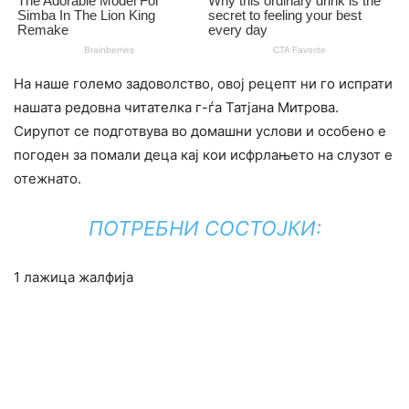
На наше големо задоволство, овој рецепт ни го испрати
нашата редовна читателка г-ѓа Татјана Митрова.
Сирупот се подготвува во домашни услови и особено е
погоден за помали деца кај кои исфрлањето на слузот е
отежнато.
ПОТРЕБНИ СОСТОЈКИ:
1 лажица жалфија