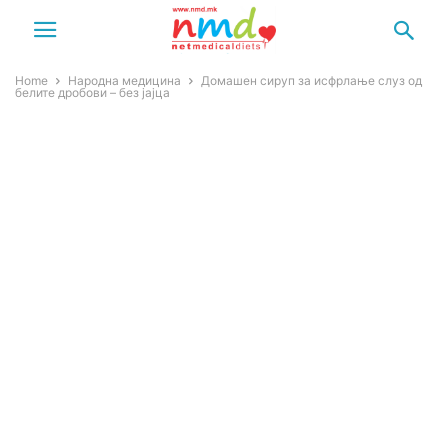
Home
Народна медицина
Домашен сируп за исфрлање слуз од
белите дробови – без јајца