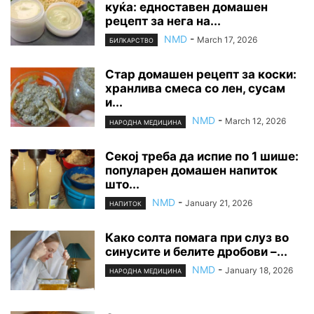
куќа: едноставен домашен
рецепт за нега на...
NMD
-
March 17, 2026
БИЛКАРСТВО
Стар домашен рецепт за коски:
хранлива смеса со лен, сусам
и...
NMD
-
March 12, 2026
НАРОДНА МЕДИЦИНА
Секој треба да испие по 1 шише:
популарен домашен напиток
што...
NMD
-
January 21, 2026
НАПИТОК
Како солта помага при слуз во
синусите и белите дробови –...
NMD
-
January 18, 2026
НАРОДНА МЕДИЦИНА