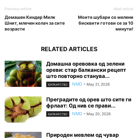
Previous article
Next article
Домашен Киндер Милк
Моите шубари со мелени
Шнит, млечен колач за сите
бисквити готови се за 10
возрасти
минути!
RELATED ARTICLES
Домашна оревовка од зелени
ореви: стар балкански рецепт
што повторно станува...
NMD
-
May 21, 2026
БИЛКАРСТВО
Преградите од орев што сите ги
фрлаат: Од нив се прави...
NMD
-
May 20, 2026
БИЛКАРСТВО
Природен мевлем од чувар