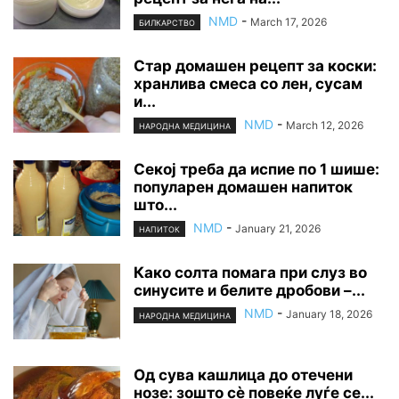
NMD
-
March 17, 2026
БИЛКАРСТВО
Стар домашен рецепт за коски:
хранлива смеса со лен, сусам
и...
NMD
-
March 12, 2026
НАРОДНА МЕДИЦИНА
Секој треба да испие по 1 шише:
популарен домашен напиток
што...
NMD
-
January 21, 2026
НАПИТОК
Како солта помага при слуз во
синусите и белите дробови –...
NMD
-
January 18, 2026
НАРОДНА МЕДИЦИНА
Од сува кашлица до отечени
нозе: зошто сè повеќе луѓе се...