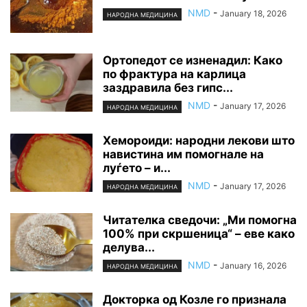
NMD
-
January 18, 2026
НАРОДНА МЕДИЦИНА
Ортопедот се изненадил: Како
по фрактура на карлица
заздравила без гипс...
NMD
-
January 17, 2026
НАРОДНА МЕДИЦИНА
Хемороиди: народни лекови што
навистина им помогнале на
луѓето – и...
NMD
-
January 17, 2026
НАРОДНА МЕДИЦИНА
Читателка сведочи: „Ми помогна
100% при скршеница“ – еве како
делува...
NMD
-
January 16, 2026
НАРОДНА МЕДИЦИНА
Докторка од Козле го признала