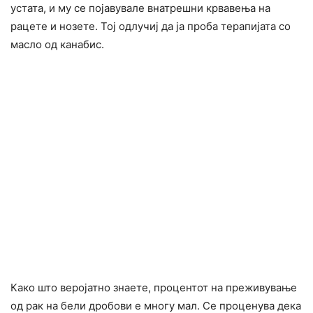
устата, и му се појавувале внатрешни крвавења на
рацете и нозете. Тој одлучиј да ја проба терапијата со
масло од канабис.
Како што веројатно знаете, процентот на преживување
од рак на бели дробови е многу мал. Се проценува дека