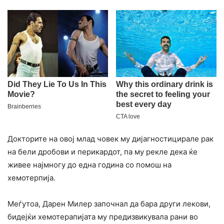
Докторите на овој млад човек му дијагностицирале рак
на бели дробови и перикардот, па му рекле дека ќе
живее најмногу до една година со помош на
хемотерпија.
Меѓутоа, Дарен Милер започнал да бара други лекови,
бидејќи хемотерапијата му предизвикувала рани во