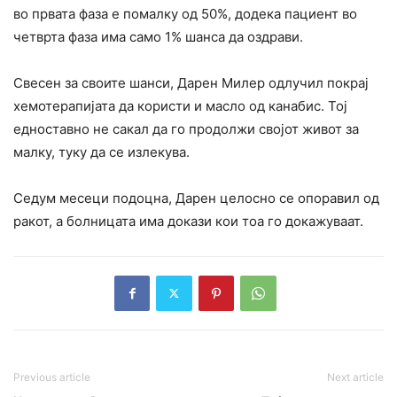
во првата фаза е помалку од 50%, додека пациент во
четврта фаза има само 1% шанса да оздрави.
Свесен за своите шанси, Дарен Милер одлучил покрај
хемотерапијата да користи и масло од канабис. Тој
едноставно не сакал да го продолжи својот живот за
малку, туку да се излекува.
Седум месеци подоцна, Дарен целосно се опоравил од
ракот, а болницата има докази кои тоа го докажуваат.
Previous article
Next article