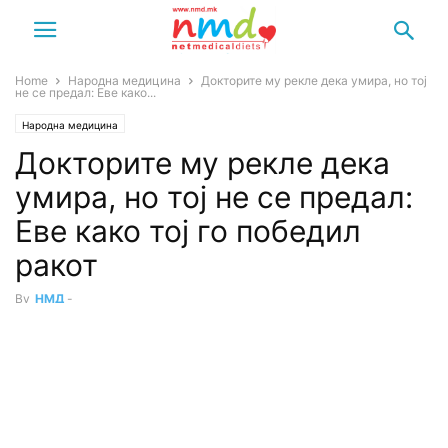
Home
Народна медицина
Докторите му рекле дека умира, но тој
не се предал: Еве како...
Народна медицина
Докторите му рекле дека
умира, но тој не се предал:
Еве како тој го победил
ракот
By
НМД
-