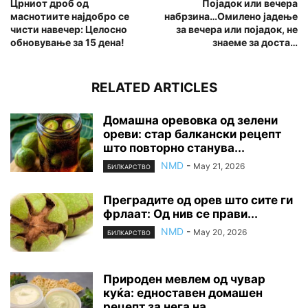
Црниот дроб од
Појадок или вечера
маснотиите најдобро се
набрзина…Омилено јадење
чисти навечер: Целосно
за вечера или појадок, не
обновување за 15 дена!
знаеме за доста…
RELATED ARTICLES
Домашна оревовка од зелени
ореви: стар балкански рецепт
што повторно станува...
NMD
-
May 21, 2026
БИЛКАРСТВО
Преградите од орев што сите ги
фрлаат: Од нив се прави...
NMD
-
May 20, 2026
БИЛКАРСТВО
Природен мевлем од чувар
куќа: едноставен домашен
рецепт за нега на...