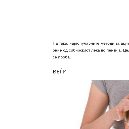
Па така, најпопуларните методи за аку
оние од сибирскиот лека во пензија. Це
се проба.
ВЕЃИ