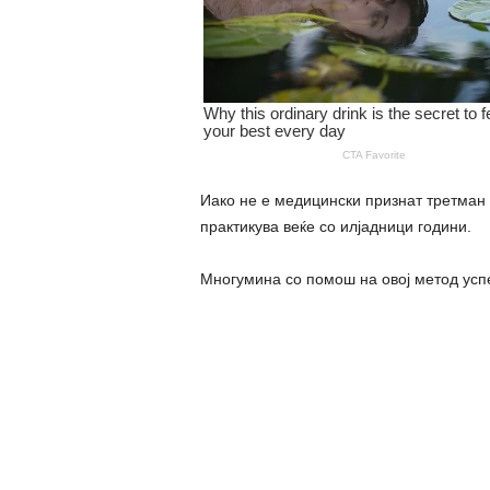
Иако не е медицински признат третман 
практикува веќе со илјадници години.
Многумина со помош на овој метод успе