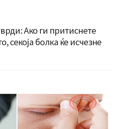
тврди: Ако ги притиснете
о, секоја болка ќе исчезне