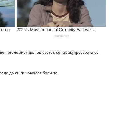
во поголемиот дел од светот, сепак акупресурата се
але да си ги намалат болките.