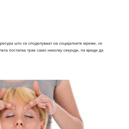
пресура што се споделуваат на социјалните мрежи, се
лата постапка трае само неколку секунди, па вреди да