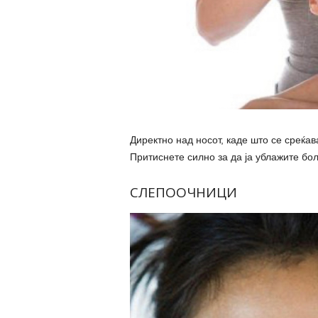
Директно над носот, каде што се среќав
Притиснете силно за да ја ублажите бол
СЛЕПООЧНИЦИ