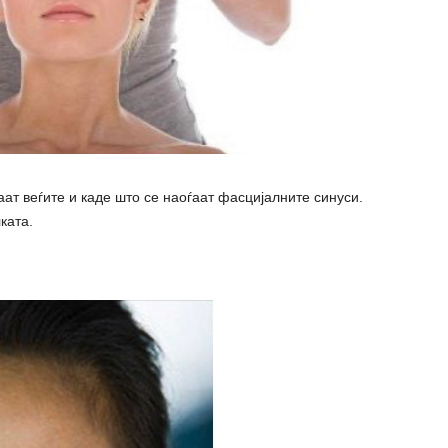
аат веѓите и каде што се наоѓаат фасцијалните синуси.
ката.