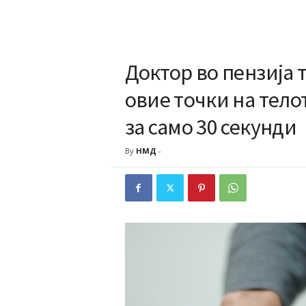
Доктор во пензија 
овие точки на телот
за само 30 секунди
By
НМД
-