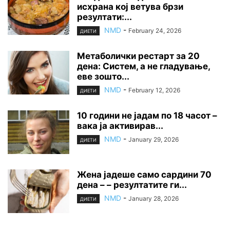
исхрана кој ветува брзи
резултати:...
NMD
-
February 24, 2026
ДИЕТИ
Метаболички рестарт за 20
дена: Систем, а не гладување,
еве зошто...
NMD
-
February 12, 2026
ДИЕТИ
10 години не јадам по 18 часот –
вака ја активирав...
NMD
-
January 29, 2026
ДИЕТИ
Жена јадеше само сардини 70
дена – – резултатите ги...
NMD
-
January 28, 2026
ДИЕТИ