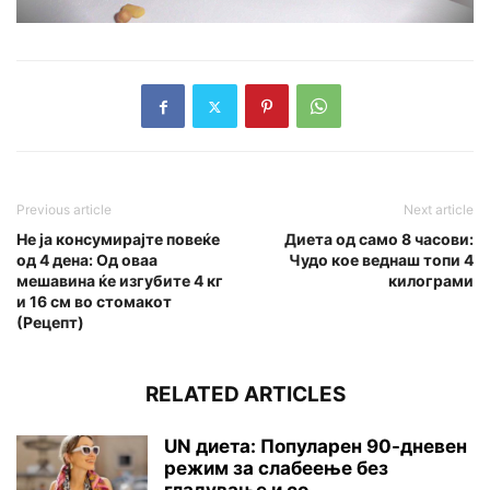
Previous article
Next article
Не ја консумирајте повеќе
Диета од само 8 часови:
од 4 дена: Од оваа
Чудо кое веднаш топи 4
мешавина ќе изгубите 4 кг
килограми
и 16 см во стомакот
(Рецепт)
RELATED ARTICLES
UN диета: Популарен 90-дневен
режим за слабеење без