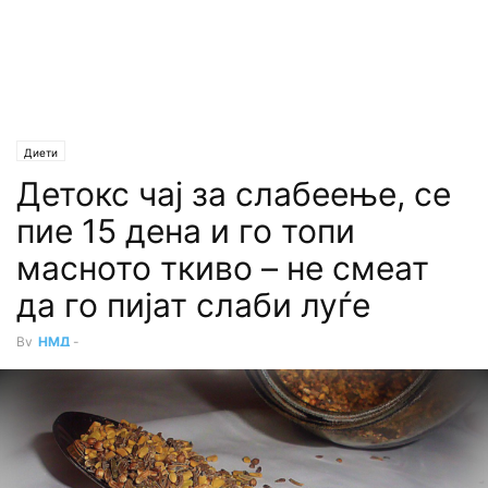
Диети
Детокс чај за слабеење, се
пие 15 дена и го топи
масното ткиво – не смеат
да го пијат слаби луѓе
By
НМД
-