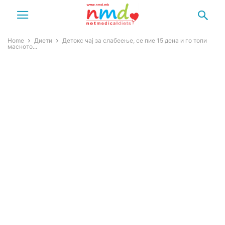
Home
Диети
Детокс чај за слабеење, се пие 15 дена и го топи
масното...