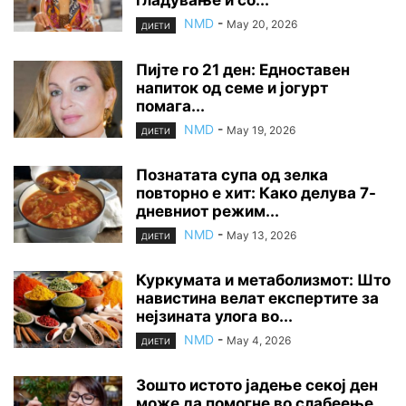
гладување и со...
NMD
-
May 20, 2026
ДИЕТИ
Пијте го 21 ден: Едноставен
напиток од семе и јогурт
помага...
NMD
-
May 19, 2026
ДИЕТИ
Познатата супа од зелка
повторно е хит: Како делува 7-
дневниот режим...
NMD
-
May 13, 2026
ДИЕТИ
Куркумата и метаболизмот: Што
навистина велат експертите за
нејзината улога во...
NMD
-
May 4, 2026
ДИЕТИ
Зошто истото јадење секој ден
може да помогне во слабеење