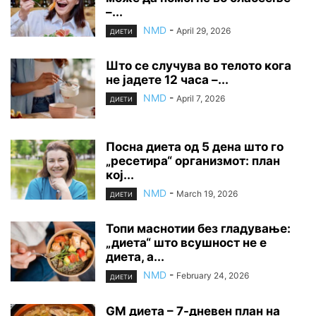
–...
NMD
-
April 29, 2026
ДИЕТИ
Што се случува во телото кога
не јадете 12 часа –...
NMD
-
April 7, 2026
ДИЕТИ
Посна диета од 5 дена што го
„ресетира“ организмот: план
кој...
NMD
-
March 19, 2026
ДИЕТИ
Топи маснотии без гладување:
„диета“ што всушност не е
диета, а...
NMD
-
February 24, 2026
ДИЕТИ
GM диета – 7-дневен план на