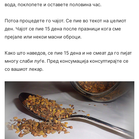
вода, поклопете и оставете половина час.
Потоа процедете го чајот. Се пие во текот на целиот
ден. Чајот се пие 15 дена после празници кога сме
прејале или некои масни оброци.
Како што наведов, се пие 15 дена и не смеат да го пијат
многу слаби луѓе. Пред консумација консултирајте се
со вашиот лекар.