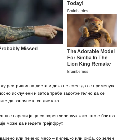
огу рестриктивна диета и дека не смее да се применува
осно исклучени и затоа треба задолжително да се
ите да започнете со диетата.
н две варени јајца со варен зеленчук како што е блитва
је може да изедете грејпфрут.
варено или печено месо – пилешко или риба, со зелен