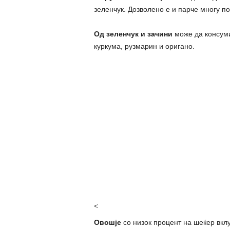
зеленчук. Дозволено е и парче многу по
Од зеленчук и зачини
може да консумир
куркума, рузмарин и оригано.
<
Овошје
со низок процент на шеќер вклу