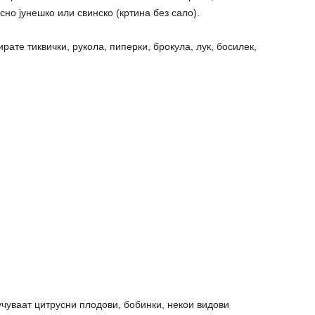
сно јунешко или свинско (кртина без сало).
ате тиквички, рукола, пиперки, брокула, лук, босилек,
чуваат цитрусни плодови, бобинки, некои видови