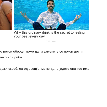
во некои оброци може да ги замените со некои други
месо или риба.
држи скроб, оа од овошје, може да го јадете она кое има