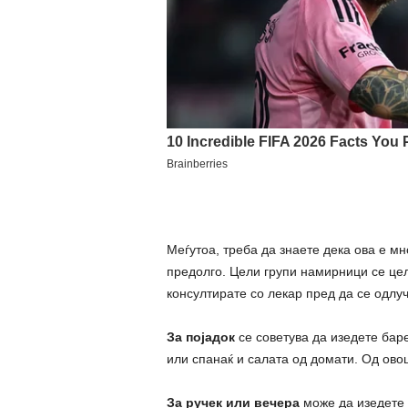
Меѓутоа, треба да знаете дека ова е мн
предолго. Цели групи намирници се цел
консултирате со лекар пред да се одлуч
За појадок
се советува да изедете баре
или спанаќ и салата од домати. Од овош
За ручек или вечера
може да изедете 