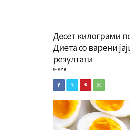
Десет килограми по
Диета со варени ја
резултати
By
НМД
-