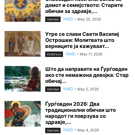
домот и семејството: Старите
обичаи за здравје,...
NMD
-
May 20, 2026
ОБИЧАИ
Утре се слави Свети Василиј
Острошки: Молитвата што
верниците ја кажуваат...
NMD
-
May 11, 2026
РЕЛИГИЈА
Што да направите на Ѓурѓовден
ако сте немажена девојка: Стар
обичај...
NMD
-
May 5, 2026
ОБИЧАИ
Ѓурѓовден 2026: Два
традиционални обичаи што
народот ги поврзува со
здравје,...
NMD
-
May 4, 2026
ОБИЧАИ