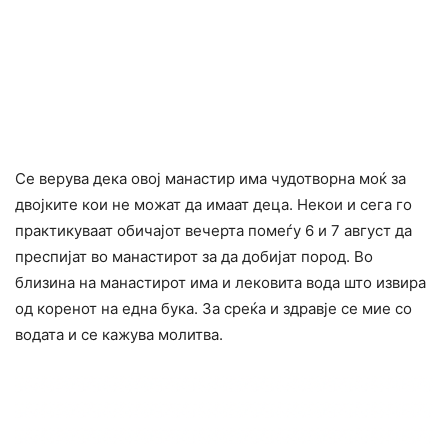
Се верува дека овој манастир има чудотворна моќ за
двојките кои не можат да имаат деца. Некои и сега го
практикуваат обичајот вечерта помеѓу 6 и 7 август да
преспијат во манастирот за да добијат пород. Во
близина на манастирот има и лековита вода што извира
од коренот на една бука. За среќа и здравје се мие со
водата и се кажува молитва.