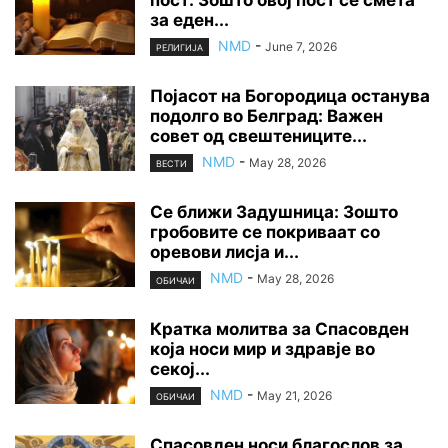
пост: Зошто овој пост се смета
за еден...
NMD
-
June 7, 2026
РЕЛИГИЈА
Појасот на Богородица останува
подолго во Белград: Важен
совет од свештениците...
NMD
-
May 28, 2026
ВЕСТИ
Се ближи Задушница: Зошто
гробовите се покриваат со
оревови лисја и...
NMD
-
May 28, 2026
ОБИЧАИ
Кратка молитва за Спасовден
која носи мир и здравје во
секој...
NMD
-
May 21, 2026
ОБИЧАИ
Спасовден носи благослов за