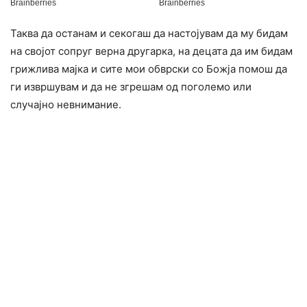
Таква да останам и секогаш да настојувам да му бидам
на својот сопруг верна другарка, на децата да им бидам
грижлива мајка и сите мои обврски со Божја помош да
ги извршувам и да не згрешам од поголемо или
случајно невнимание.