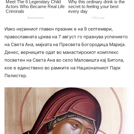
Иако нејзиниот главен празник е на 9 септември,
православната црква на 7 август го празнува успението
на Света Ана, мајката на Пресвета Богородица Марија.
Денес, верниците одат во манастирскиот комплекс
посветен на Света Ана во село Маловишта кај Битола,
кое е единствено во рамките на Националниот Парк
Пелистер.