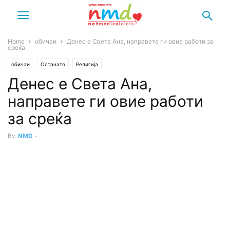
Home
обичаи
Денес е Света Ана, направете ги овие работи за
среќа
обичаи
Останато
Религија
Денес е Света Ана,
направете ги овие работи
за среќа
By
NMD
-