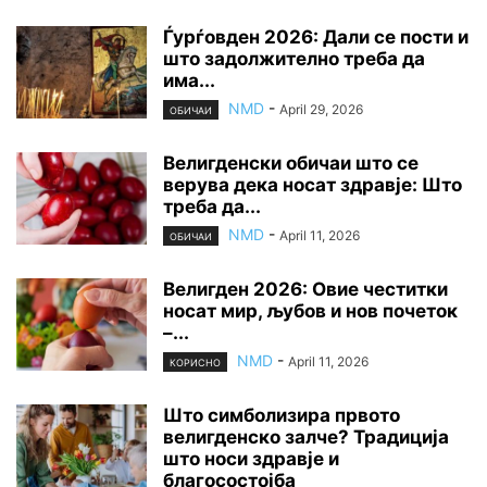
Ѓурѓовден 2026: Дали се пости и
што задолжително треба да
има...
NMD
-
April 29, 2026
ОБИЧАИ
Велигденски обичаи што се
верува дека носат здравје: Што
треба да...
NMD
-
April 11, 2026
ОБИЧАИ
Велигден 2026: Овие честитки
носат мир, љубов и нов почеток
–...
NMD
-
April 11, 2026
КОРИСНО
Што симболизира првото
велигденско залче? Традиција
што носи здравје и
благосостојба