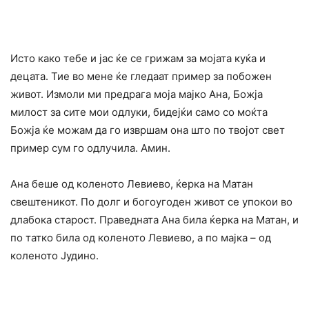
Исто како тебе и јас ќе се грижам за мојата куќа и
децата. Тие во мене ќе гледаат пример за побожен
живот. Измоли ми предрага моја мајко Ана, Божја
милост за сите мои одлуки, бидејќи само со моќта
Божја ќе можам да го извршам она што по твојот свет
пример сум го одлучила. Амин.
Ана беше од коленото Левиево, ќерка на Матан
свештеникот. По долг и богоугоден живот се упокои во
длабока старост. Праведната Ана била ќерка на Матан, и
по татко била од коленото Левиево, а по мајка – од
коленото Јудино.