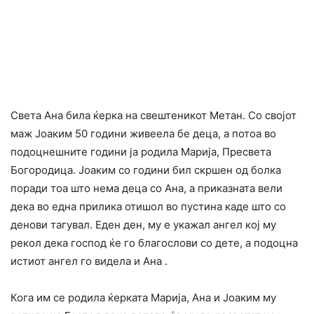
Света Ана била ќерка на свештеникот Метан. Со својот
маж Јоаким 50 години живеела бе деца, а потоа во
подоцнешните години ја родила Марија, Пресвета
Богородица. Јоаким со години бил скршен од болка
поради тоа што нема деца со Ана, а приказната вели
дека во една прилика отишол во пустина каде што со
денови тагувал. Еден ден, му е укажал ангел кој му
рекол дека господ ќе го благослови со дете, а подоцна
истиот ангел го видела и Ана .
Кога им се родила ќерката Марија, Ана и Јоаким му