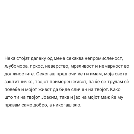
Нека стојат далеку од мене секаква непромисленост,
љубомора, пркос, неверство, мрзливост и немарност во
должностите. Секогаш пред очи ќе ги имам, моја света
заштитничке, твојот примерен живот, па ќе се трудам сè
повеќе и мојот живот да биде сличен на твојот. Како
што ти на твојот Јоаким, така и јас на мојот маж ќе му
правам само добро, а никогаш зло.