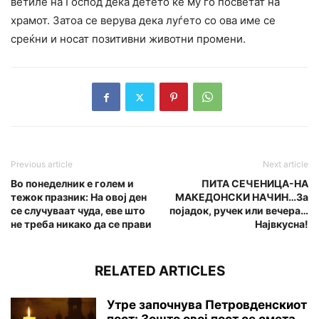
ветиле на Господ дека детето ќе му го посветат на
храмот. Затоа се верува дека луѓето со ова име се
среќни и носат позитивни животни промени.
Previous article
Next article
Во понеделник е голем и
ПИТА СЕЧЕНИЦА-НА
тежок празник: На овој ден
МАКЕДОНСКИ НАЧИН…За
се случуваат чуда, еве што
појадок, ручек или вечера…
не треба никако да се прави
Највкусна!
RELATED ARTICLES
Утре започнува Петровденскиот