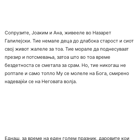
Сопрузите, Јоаким и Ана, живееле во Назарет
Галилејски. Тие немале деца до длабока старост и сиот
свој живот жалеле за тоа. Тие морале да поднесуваат
презир и потсмевања, затоа што во тоа време
бездетноста се сметала за cpам. Но, тие никогаш не
роптале и само топло Му се молеле на Бога, смирено
надевајќи се на Неговата волја.
Еднаш, за време на еден голем празник, даровите кои