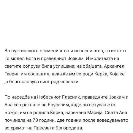
Во пустинското осамеништво и испосништво, за истото
Го молел Бога и праведниот Јоаким. И молитвата на
светите сопрузи била услишана: на обајцата, Архангел
Гаврил им соопштил, дека ќе им се роди Ќерка, Која ќе
ја благословува сиот род човечки.
По наредба на Небесниот Гласник, праведните Јоаким и
Ана се сретнале во Ерусалим, каде по ветувањето
Божјо, им се родила Ќерка, наречена Марија. Света Ана
пoчинала на 70 години, две години после воведувањето
во храмот на Пресвета Богородица.