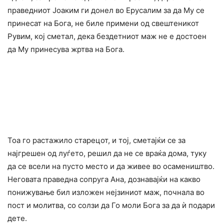
праведниот Јоаким ги донел во Ерусалим за да Му се
принесат на Бога, не биле примени од свештеникот
Рувим, кој сметал, дека бездетниот маж не е достоен
да Му принесува жртва на Бога.
Тоа го растажило старецот, и тој, сметајќи се за
најгрешен од луѓето, решил да не се враќа дома, туку
да се всели на пусто место и да живее во осамеништво.
Неговата праведна сопруга Ана, дознавајќи на какво
понижување бил изложен нејзиниот маж, почнала во
пост и молитва, со солзи да Го моли Бога за да ѝ подари
дете.