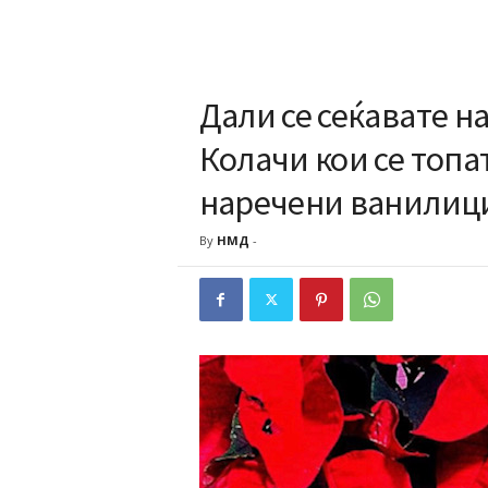
Дали се сеќавате н
Колачи кои се топат 
наречени ванилиц
By
НМД
-