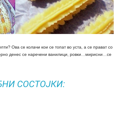
пти? Ова се колачи кои се топат во уста, а се прават со
дерно денес се наречени ванилици, ровки…мирисни…се
БНИ СОСТОЈКИ: