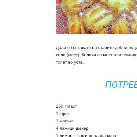
Дали се сеќавате на старите добри реце
сало (маст). Колачи со маст или помо
топат во уста.
ПОТРЕ
250 г маст
1 јајце
1 жолчка
4 лажици шеќер
1 лимон – сок и рендана кора