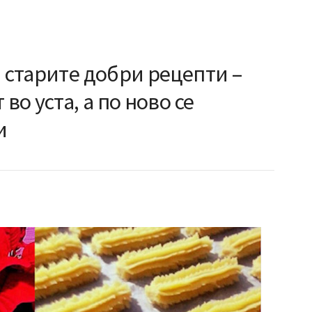
а старите добри рецепти –
во уста, а по ново се
и