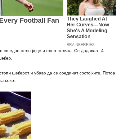
 со едно цело јајце и една жолчка. Се додаваат 4
шеќер.
стопи шеќерот и убаво да се соединат состојките. Потоа
а сокот.