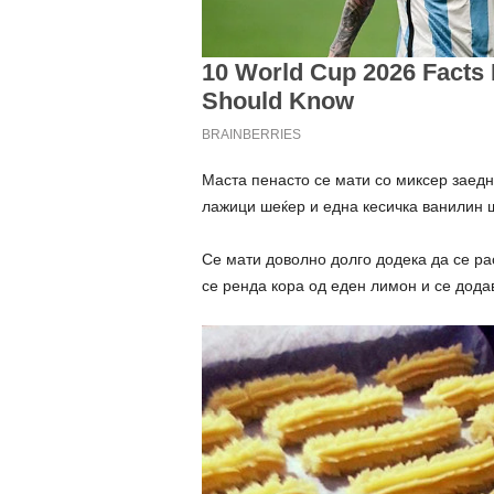
Маста пенасто се мати со миксер заедно
лажици шеќер и една кесичка ванилин 
Се мати доволно долго додека да се ра
се ренда кора од еден лимон и се додав