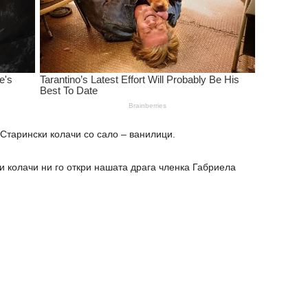
Старински колачи со сало – ванилици.
ки колачи ни го откри нашата драга членка Габриела