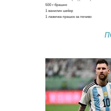
500 г брашно
1 ванилин шеќер
1 лажичка прашок за печиво
П