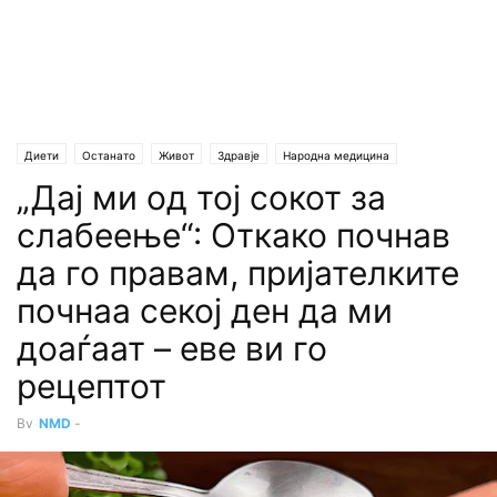
Диети
Останато
Живот
Здравје
Народна медицина
„Дај ми од тој сокот за
слабеење“: Откако почнав
да го правам, пријателките
почнаа секој ден да ми
доаѓаат – еве ви го
рецептот
By
NMD
-