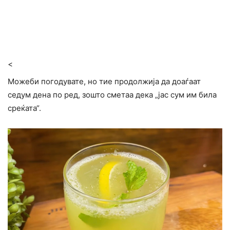
<
Можеби погодувате, но тие продолжија да доаѓаат
седум дена по ред, зошто сметаа дека „јас сум им била
среќата“.