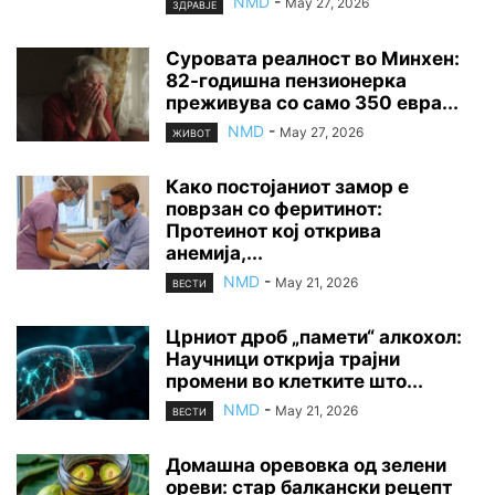
NMD
-
May 27, 2026
ЗДРАВЈЕ
Суровата реалност во Минхен:
82-годишна пензионерка
преживува со само 350 евра...
NMD
-
May 27, 2026
ЖИВОТ
Како постојаниот замор е
поврзан со феритинот:
Протеинот кој открива
анемија,...
NMD
-
May 21, 2026
ВЕСТИ
Црниот дроб „памети“ алкохол:
Научници открија трајни
промени во клетките што...
NMD
-
May 21, 2026
ВЕСТИ
Домашна оревовка од зелени
ореви: стар балкански рецепт