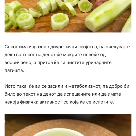
Сокот има изразено диуретични својства, па очекувајте
дека во текот на денот ќе мокрите повеќе од
вообичаено, а притоа ќе ги чистите уpинарните
патишта.
Исто така, ќе ви се засили и метаболизмот, па добро би
било во текот на денот да испешачите или да имате
некоја физичка активност со која ќе се испотите.