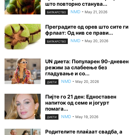
што повторно станува...
NMD
-
May 21, 2026
БИЛКАРСТВО
Преградите од орев што сите ги
фрлаат: Од нив се прави...
NMD
-
May 20, 2026
БИЛКАРСТВО
UN диета: Популарен 90-дневен
режим за слабеење без
гладување и со...
NMD
-
May 20, 2026
ДИЕТИ
Пијте го 21 ден: Едноставен
напиток од семе и јогурт
помага...
NMD
-
May 19, 2026
ДИЕТИ
Родителите плаќаат свадба, а