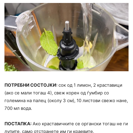
ПОТРЕБНИ СОСТОЈКИ:
сок од 1 лимон, 2 краставици
(ако се мали тогаш 4), свеж корен од ѓумбир со
големина на палец (околу 3 см), 10 листови свежо нане,
700 мл вода.
ПОСТАПКА:
Ако краставичките се органски тогаш не ги
лупите, само отстранете им ги краевите.