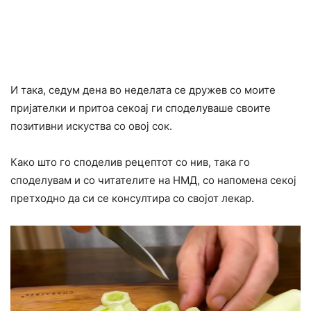
И така, седум дена во неделата се дружев со моите
пријателки и притоа секоај ги споделуваше своите
позитивни искуства со овој сок.
Како што го споделив рецептот со нив, така го
споделувам и со читателите на НМД, со напомена секој
претходно да си се конcyлтира со својот лекар.