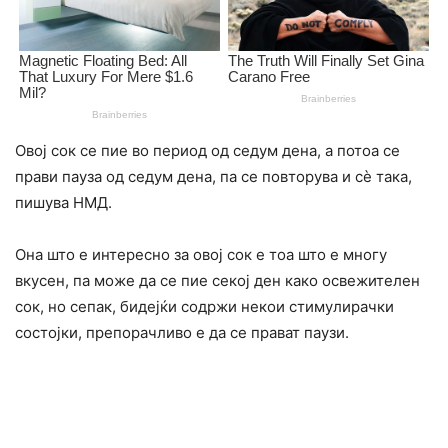
Овој сок се пие во период од седум дена, а потоа се
прави пауза од седум дена, па се повторува и сè така,
пишува НМД.
Она што е интересно за овој сок е тоа што е многу
вкусен, па може да се пие секој ден како освежителен
сок, но сепак, бидејќи содржи некои cтимyлиpачки
состојки, препорачливо е да се прават паузи.