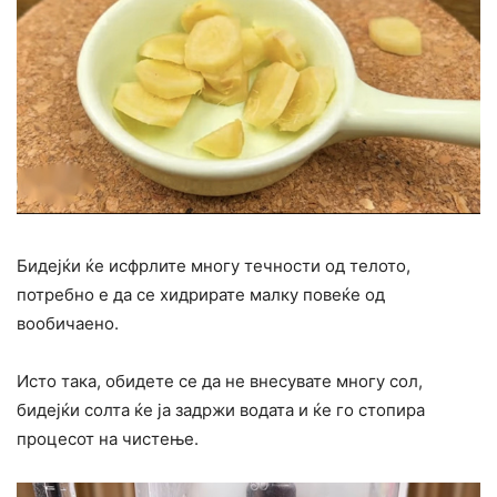
Бидејќи ќе исфрлите многу течности од телото,
потребно е да се хидрирате малку повеќе од
вообичаено.
Исто така, обидете се да не внесувате многу сол,
бидејќи солта ќе ја задржи водата и ќе го стопира
процесот на чистење.