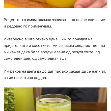
Рецептот го имам одамна запишано од некое списание
и редовно го применувам.
Интересно е што откако еднаш им го понудив на
пријателките и сосетките, ми се јавија следниот ден да
ми кажат дека биле воодушевени од резултатите, од
само еден ден, од само една чаша.
Им реков на шега да дојдат пак ако сакаат да се напијат,
а тие навистина дојдоа.