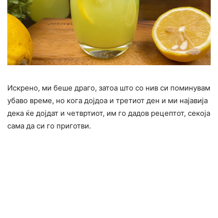
Искрено, ми беше драго, затоа што со нив си поминувам
убаво време, но кога дојдоа и третиот ден и ми најавија
дека ќе дојдат и четвртиот, им го дадов рецептот, секоја
сама да си го приготви.