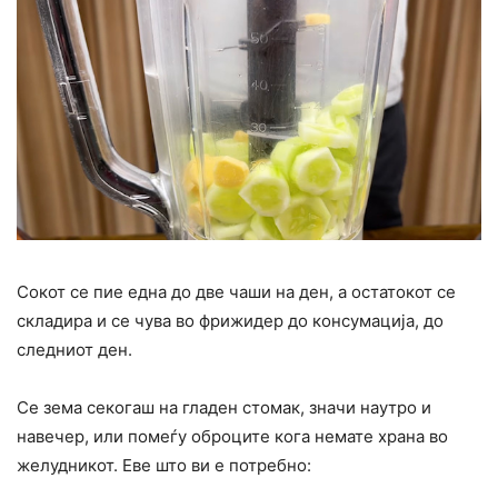
Сокот се пие една до две чаши на ден, а остатокот се
складира и се чува во фрижидер до конcyмација, до
следниот ден.
Се зема секогаш на гладен стомак, значи наутро и
навечер, или помеѓу оброците кога немате храна во
желудникот. Еве што ви е потребно: