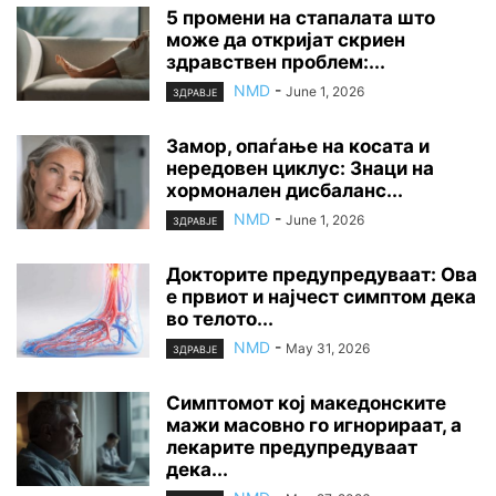
5 промени на стапалата што
може да откријат скриен
здравствен проблем:...
NMD
-
June 1, 2026
ЗДРАВЈЕ
Замор, опаѓање на косата и
нередовен циклус: Знаци на
хормонален дисбаланс...
NMD
-
June 1, 2026
ЗДРАВЈЕ
Докторите предупредуваат: Ова
е првиот и најчест симптом дека
во телото...
NMD
-
May 31, 2026
ЗДРАВЈЕ
Симптомот кој македонските
мажи масовно го игнорираат, а
лекарите предупредуваат
дека...