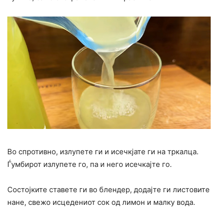
Во спротивно, излупете ги и исечкјате ги на тркалца.
Ѓумбирот излупете го, па и него исечкајте го.
Состојките ставете ги во блендер, додајте ги листовите
нане, свежо исцедениот сок од лимон и малку вода.