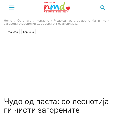
Home
Останато
Корисно
Чудо од паста: со леснотија ги чисти
загорените маснотии од садовите, незаменлива...
Останато
Корисно
Чудо од паста: со леснотија
ги чисти загорените