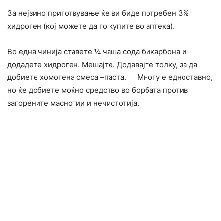
За нејзино приготвување ќе ви биде потребен 3%
хидроген (кој можете да го купите во аптека).
Во една чинија ставете ¼ чаша сода бикарбона и
додадете хидроген. Мешајте. Додавајте толку, за да
добиете хомогена смеса –паста. Многу е едноставно,
но ќе добиете моќно средство во борбата против
загорените маснотии и нечистотија.