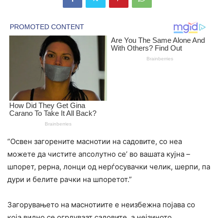
“Освен загорените маснотии на садовите, со неа
можете да чистите апсолутно се’ во вашата кујна –
шпорет, рерна, лонци од нерѓосувачки челик, шерпи, па
дури и белите рачки на шпоретот.”
Загорувањето на маснотиите е неизбежна појава со
која видно се огрдуваат садовите, а нејзиното