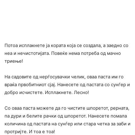
Потоа исплакнете ја кората која се создала, а заедно со
неа и нечистотијата. Повеќе нема потреба од мачно
триење!
На садовите од нерѓосувачки челик, оваа паста им го
враќа првобитниот сјај. Нанесете од пастата со сунѓер и
добро исчистете. Исплакнете. Лесно!
Со оваа паста можете да го чистите шпоретот, рерната,
па дури и белите рачки од шпоретот. Нанесете помала
количина од пастата на сунѓер или стара четка за заби и
протријте. И тоа е тоа!