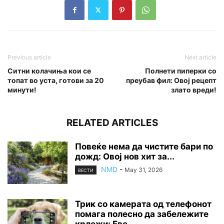
Previous article
Next article
Ситни колачиња кои се
Полнети пиперки со
топат во уста, готови за 20
преубав фил: Овој рецепт
минути!
злато вреди!
RELATED ARTICLES
Повеќе нема да чистите бари по
дожд: Овој нов хит за...
NMD
-
May 31, 2026
ВЕСТИ
Трик со камерата од телефонот
помага полесно да забележите
крлежи: Еве...