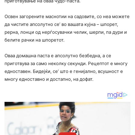
приготвување на оваа чудо-паста.
Освен загорените маснотии на садовите, со неа можете
да чистите апсолутно се’ во вашата кујна – шпорет,
рерна, лонци од нерѓосувачки челик, шерпи, па дури и
белите рачки на шпоретот.
Оваа домашна паста е апсолутно безбедна, а се
приготвува за само неколку секунди. Рецептот е многу
едноставен. Бидејќи, се’ што е генијално, всушност е
многу едноставно и достапно, на дофат.