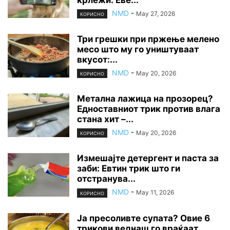
NMD
-
May 27, 2026
КОРИСНО
Три грешки при пржење мелено
месо што му го уништуваат
вкусот:...
NMD
-
May 20, 2026
КОРИСНО
Метална лажица на прозорец?
Едноставниот трик против влага
стана хит –...
NMD
-
May 20, 2026
КОРИСНО
Измешајте детергент и паста за
заби: Евтин трик што ги
отстранува...
NMD
-
May 11, 2026
КОРИСНО
Ја пресоливте супата? Овие 6
трикови веднаш го враќаат