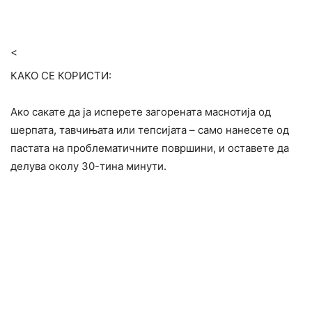
<
КАКО СЕ КОРИСТИ:
Ако сакате да ја исперете загорената маснотија од
шерпата, тавчињата или тепсијата – само нанесете од
пастата на проблематичните површини, и оставете да
делува околу 30-тина минути.