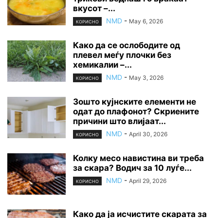
вкусот –...
NMD
-
May 6, 2026
КОРИСНО
Како да се ослободите од
плевел меѓу плочки без
хемикалии –...
NMD
-
May 3, 2026
КОРИСНО
Зошто кујнските елементи не
одат до плафонот? Скриените
причини што влијаат...
NMD
-
April 30, 2026
КОРИСНО
Колку месо навистина ви треба
за скара? Водич за 10 луѓе...
NMD
-
April 29, 2026
КОРИСНО
Како да ја исчистите скарата за