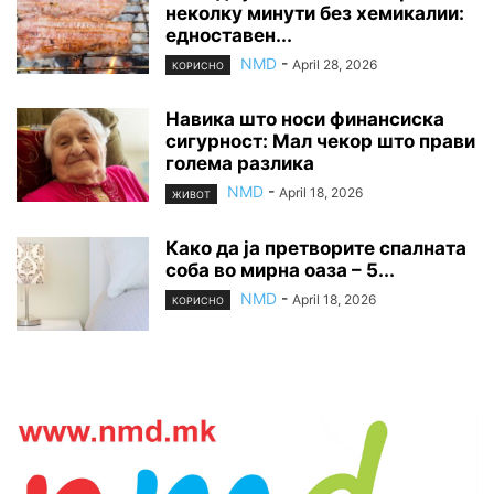
неколку минути без хемикалии:
едноставен...
NMD
-
April 28, 2026
КОРИСНО
Навика што носи финансиска
сигурност: Мал чекор што прави
голема разлика
NMD
-
April 18, 2026
ЖИВОТ
Како да ја претворите спалната
соба во мирна оаза – 5...
NMD
-
April 18, 2026
КОРИСНО