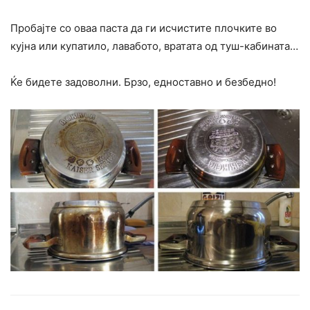
Пробајте со оваа паста да ги исчистите плочките во
кујна или купатило, лавабото, вратата од туш-кабината…
Ќе бидете задоволни. Брзо, едноставно и безбедно!