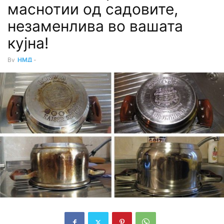
маснотии од садовите,
незаменлива во вашата
кујна!
By
НМД
-